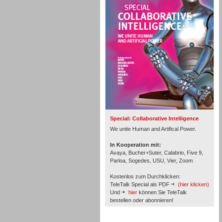
Personal
Inbound
Special: Collaborative Intelligence
We unite Human and Artifical Power.
In Kooperation mit:
Avaya, Bucher+Suter, Calabrio, Five 9,
Parloa, Sogedes, USU, Vier, Zoom
Kostenlos zum Durchklicken:
TeleTalk Special als PDF
(hier klicken)
Und
hier
können Sie TeleTalk
bestellen oder abonnieren!