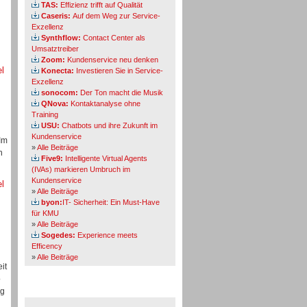
TAS:
Effizienz trifft auf Qualität
Caseris:
Auf dem Weg zur Service-
Exzellenz
Synthflow:
Contact Center als
Umsatztreiber
Zoom:
Kundenservice neu denken
el
Konecta:
Investieren Sie in Service-
Exzellenz
sonocom:
Der Ton macht die Musik
QNova:
Kontaktanalyse ohne
Training
USU:
Chatbots und ihre Zukunft im
Kundenservice
Im
»
Alle Beiträge
h
Five9:
Intelligente Virtual Agents
(IVAs) markieren Umbruch im
Kundenservice
el
»
Alle Beiträge
byon:
IT- Sicherheit: Ein Must-Have
für KMU
»
Alle Beiträge
Sogedes:
Experience meets
Efficency
»
Alle Beiträge
it
o
Themen-Specials
eg