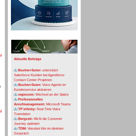
Info-Board
el
Aktuelle Beiträge
Bucher+Suter:
unterstützt
Salesforce-Kunden bei Agentforce-
Contact-Center-Projekten
Bucher+Suter:
Voice-Agents im
n
Kundenservice aktivieren
regiocom:
Wechsel an der Spitze
Professionelles
Anrufmanagement:
Microsoft Teams
TP infinity:
Real Time Voice
el
Translation
Bergzeit:
Mit AI die Customer
Journey optimiert
TDM:
Voicebot Kim im direkten
Gespräch