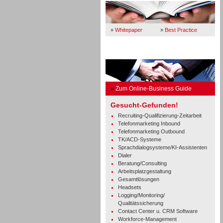
»
Whitepaper
»
Best Practice
Business Guide
»
Zum Online-Business Guide
Gesucht-Gefunden!
Recruiting-Qualifizierung-Zeitarbeit
Telefonmarketing Inbound
Telefonmarketing Outbound
TK/ACD-Systeme
Sprachdialogsysteme/KI-Assistenten
Dialer
Beratung/Consulting
Arbeitsplatzgestaltung
Gesamtlösungen
Headsets
Logging/Monitoring/
Qualitätssicherung
Contact Center u. CRM Software
Workforce-Management