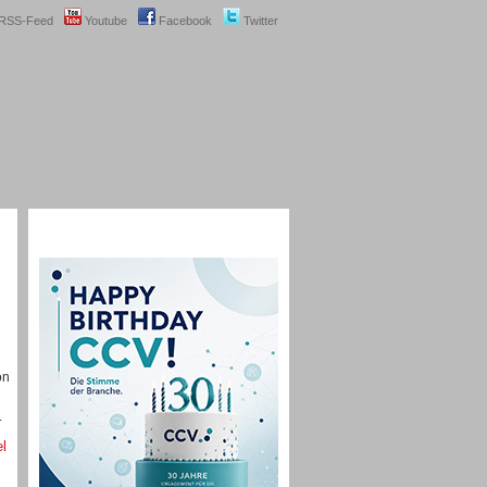
RSS-Feed
Youtube
Facebook
Twitter
on
.
el