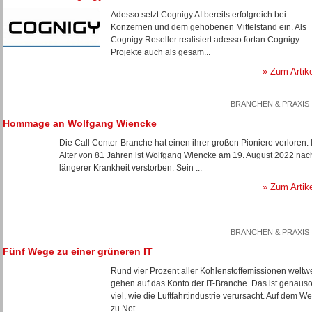
Adesso setzt Cognigy.AI bereits erfolgreich bei
Konzernen und dem gehobenen Mittelstand ein. Als
Cognigy Reseller realisiert adesso fortan Cognigy
Projekte auch als gesam...
» Zum Artik
BRANCHEN & PRAXIS
Hommage an Wolfgang Wiencke
Die Call Center-Branche hat einen ihrer großen Pioniere verloren. 
Alter von 81 Jahren ist Wolfgang Wiencke am 19. August 2022 nac
längerer Krankheit verstorben. Sein ...
» Zum Artik
BRANCHEN & PRAXIS
Fünf Wege zu einer grüneren IT
Rund vier Prozent aller Kohlenstoffemissionen weltwe
gehen auf das Konto der IT-Branche. Das ist genaus
viel, wie die Luftfahrtindustrie verursacht. Auf dem W
zu Net...