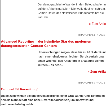
Der demographische Wandel in den Belegschaften 
auf dem Arbeitsmarkt ist mittlerweile deutlich spürbar.
Gemäß Daten des statistischen Bundesamts hat die
Zahl der ...
» Zum Artik
BRANCHEN & PRAXIS
Advanced Reporting – der heimliche Star des modernen
datengesteuerten Contact Centers
Untersuchungen zeigen, dass bis zu 96 % der Kun
nach einer einzigen schlechten Serviceerfahrung
einen Wechsel des Anbieters in Erwägung ziehen
würden – es best...
» Zum Artike
BRANCHEN & PRAXIS
Cultural Fit Recruiting:
Diese zu gewinnen gleicht derzeit allerdings einer Grat-wanderung. Einerseits
soll die Mannschaft eine hohe Diversität aufweisen, um innovativ und
wettbewerbsfähig zu ble...