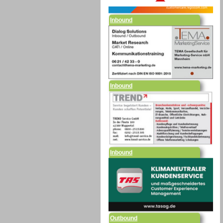
Inbound
Inbound
Outbound