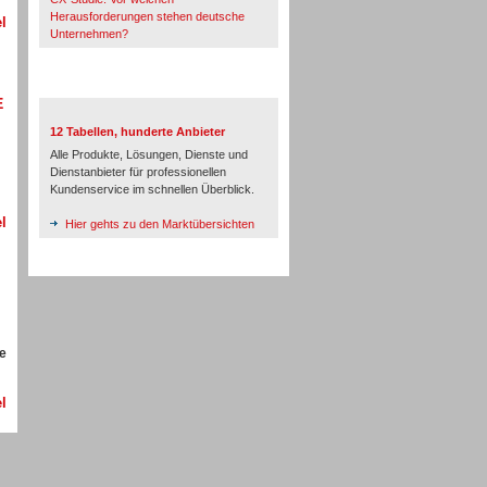
Herausforderungen stehen deutsche
l
Unternehmen?
TeleTalk-Marktübersichten
E
12 Tabellen, hunderte Anbieter
Alle Produkte, Lösungen, Dienste und
Dienstanbieter für professionellen
Kundenservice im schnellen Überblick.
l
Hier gehts zu den Marktübersichten
de
l