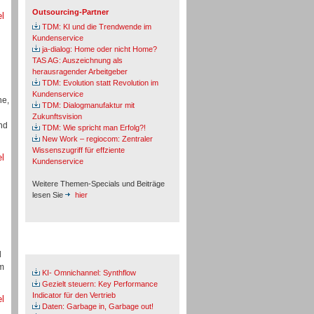
Outsourcing-Partner
el
TDM: KI und die Trendwende im
Kundenservice
ja-dialog: Home oder nicht Home?
TAS AG: Auszeichnung als
herausragender Arbeitgeber
TDM: Evolution statt Revolution im
Kundenservice
he,
TDM: Dialogmanufaktur mit
Zukunftsvision
nd
TDM: Wie spricht man Erfolg?!
New Work – regiocom: Zentraler
Wissenszugriff für effziente
el
Kundenservice
Weitere Themen-Specials und Beiträge
lesen Sie
hier
Fachbeiträge & Cases
d
um
KI- Omnichannel: Synthflow
Gezielt steuern: Key Performance
Indicator für den Vertrieb
el
Daten: Garbage in, Garbage out!