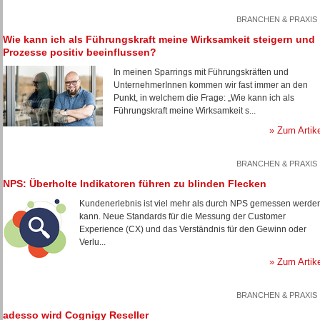
BRANCHEN & PRAXIS
Wie kann ich als Führungskraft meine Wirksamkeit steigern und
Prozesse positiv beeinflussen?
In meinen Sparrings mit Führungskräften und
UnternehmerInnen kommen wir fast immer an den
Punkt, in welchem die Frage: „Wie kann ich als
Führungskraft meine Wirksamkeit s...
» Zum Artik
BRANCHEN & PRAXIS
NPS: Überholte Indikatoren führen zu blinden Flecken
Kundenerlebnis ist viel mehr als durch NPS gemessen werde
kann. Neue Standards für die Messung der Customer
Experience (CX) und das Verständnis für den Gewinn oder
Verlu...
» Zum Artik
BRANCHEN & PRAXIS
adesso wird Cognigy Reseller