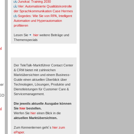
Junokai: Training 2030
Vier: Automatisierte Qualitätskontrolle
der Sprachkommunikation Case Hermes
Sogedes: Wie Sie von RPA, Intelligent
Automation und Hyperautomation
profitieren
u
Lesen Sie
hier
weitere Beiträge und
Themenspecials
el
TeleTalk-Marktführer 1/2026
Der TeleTalk-Marktführer Contact Center
& CRM bietet mit zahlreichen
Marktübersichten und einem Business-
Guide einen aktuellen Überblick über
der
Technologien, Lösungen, Produkte und
Dienstleistungen für Customer Care &
Servicemanagement.
CEO
Die jeweils aktuelle Ausgabe können
Sie
hier
bestellen.
el
Werfen Sie
hier
einen Blick in die
aktuellen Marktübersichten.
Zum Kennenlernen geht´s
hier zum
ePaper
.