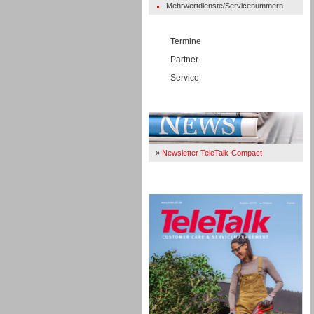
Mehrwertdienste/Servicenummern
Termine
Partner
Service
Immer Up-To-Date
»
Newsletter TeleTalk-Compact
TeleTalk 04/26