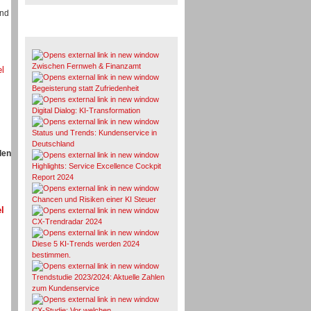
und
Whitepaper & Studien
Zwischen Fernweh & Finanzamt
el
Begeisterung statt Zufriedenheit
Digital Dialog: KI-Transformation
Status und Trends: Kundenservice in
Deutschland
den
Highlights: Service Excellence Cockpit
Report 2024
Chancen und Risiken einer KI Steuer
l
CX-Trendradar 2024
Diese 5 KI-Trends werden 2024
bestimmen.
Trendstudie 2023/2024: Aktuelle Zahlen
zum Kundenservice
CX-Studie: Vor welchen