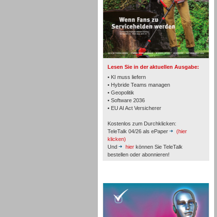
TK- und ACD-Systeme
Lesen Sie in der aktuellen Ausgabe:
• KI muss liefern
• Hybride Teams managen
• Geopolitik
• Software 2036
Workforce-Management
• EU AI Act Versicherer
Kostenlos zum Durchklicken:
TeleTalk 04/26 als ePaper
(hier
klicken)
Und
hier
können Sie TeleTalk
bestellen oder abonnieren!
Personal
TeleTalk Special