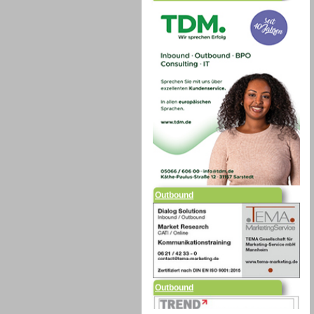
Outbound
Outbound