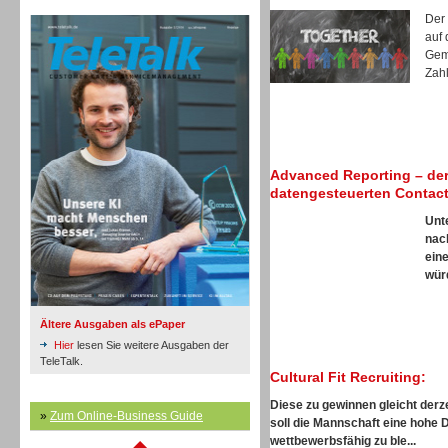
Inbound
TeleTalk Archiv
Der
auf 
Gem
Zahl
Inbound
Advanced Reporting – der
datengesteuerten Contact
Unt
nac
ein
würd
Ältere Ausgaben als ePaper
Hier
lesen Sie weitere Ausgaben der
TeleTalk.
Cultural Fit Recruiting:
Diese zu gewinnen gleicht derze
»
Zum Online-Business Guide
Inbound
soll die Mannschaft eine hohe 
wettbewerbsfähig zu ble...