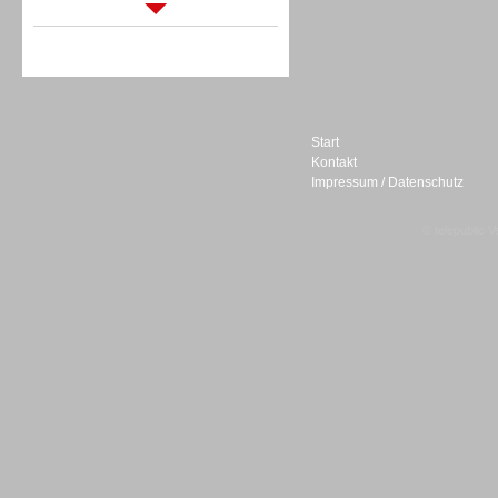
Sprachdialogsysteme u. Ki/
Sprachassistenten
Start
Kontakt
Impressum / Datenschutz
Sprachdialogsysteme u. Ki/
Sprachassistenten
© telepublic V