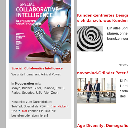
Personal
Kunden-zentriertes Design
sich danach, was Kunden
Ein altes Spr
planen, ohne
benutzen wer
Inbound
NEWSL
Special: Collaborative Intelligence
novomind-Gründer Peter S
We unite Human and Artifical Power.
KI-P
In Kooperation mit:
Hamb
Avaya, Bucher+Suter, Calabrio, Five 9,
Stef
Parloa, Sogedes, USU, Vier, Zoom
des 
Kostenlos zum Durchklicken:
TeleTalk Special als PDF
(hier klicken)
Und
hier
können Sie TeleTalk
bestellen oder abonnieren!
Age-Diversity: Demografis