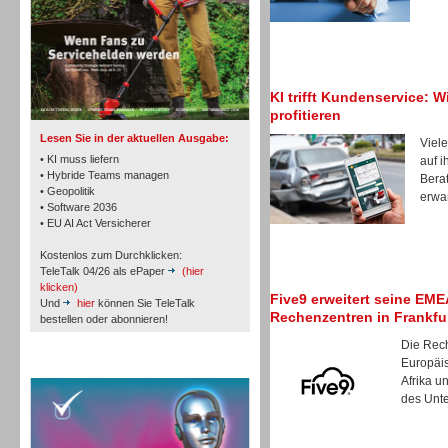
TK- und ACD-Systeme
KI trifft Kundenservice: W
profitieren
Lesen Sie in der aktuellen Ausgabe:
Viele
• KI muss liefern
auf i
• Hybride Teams managen
Berat
• Geopolitik
erwar
• Software 2036
Workforce-Management
• EU AI Act Versicherer
Kostenlos zum Durchklicken:
TeleTalk 04/26 als ePaper
(hier
klicken)
Five9 erweitert seine EM
Und
hier
können Sie TeleTalk
Rechenzentren in Frankfu
bestellen oder abonnieren!
Personal
Die Rec
Europäi
TeleTalk Special
Afrika u
des Unte