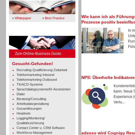
Wie kann ich als Führung
»
Whitepaper
»
Best Practice
Prozesse positiv beeinfl
In m
Business Guide
Unt
Punk
Führ
»
Zum Online-Business Guide
Gesucht-Gefunden!
Recruiting-Qualifizierung-Zeitarbeit
Telefonmarketing Inbound
NPS: Überholte Indikatore
Telefonmarketing Outbound
TK/ACD-Systeme
Kundenerlebn
Sprachdialogsysteme/KI-Assistenten
kann. Neue S
Dialer
Experience (
Beratung/Consulting
Verlu...
Arbeitsplatzgestaltung
Gesamtlösungen
Headsets
Logging/Monitoring/
Qualitätssicherung
Contact Center u. CRM Software
adesso wird Cognigy Rese
Workforce-Management