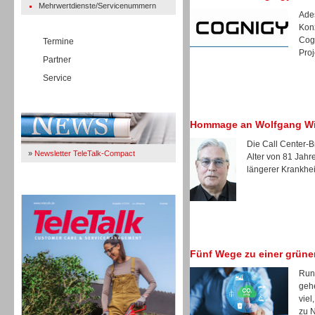
Mehrwertdienste/Servicenummern
Ades
Kon
Cogn
Termine
Proj
Partner
Service
Immer Up-To-Date
Hommage an Wolfgang W
Die Call Center-B
»
Newsletter TeleTalk-Compact
Alter von 81 Jah
längerer Krankheit
TeleTalk 04/26
Fünf Wege zu einer grüne
Rund
gehe
viel
zu N