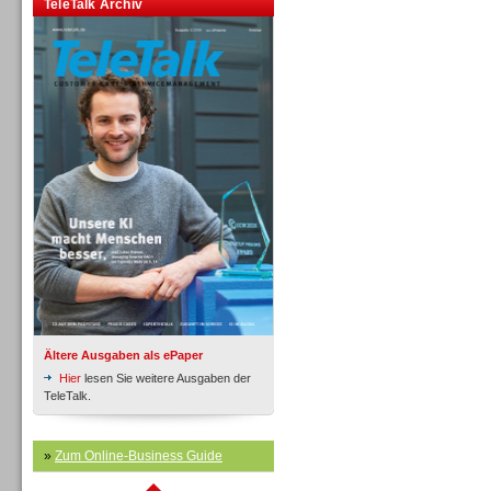
Inbound
TeleTalk Archiv
Inbound
Ältere Ausgaben als ePaper
Hier
lesen Sie weitere Ausgaben der
TeleTalk.
»
Zum Online-Business Guide
Inbound