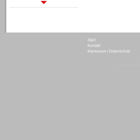
Sprachdialogsysteme u. Ki/
Sprachassistenten
Start
Kontakt
Impressum / Datenschutz
Sprachdialogsysteme u. Ki/
Sprachassistenten
© telepublic V