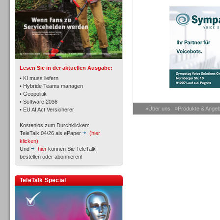
TK- und ACD-Systeme
Lesen Sie in der aktuellen Ausgabe:
• KI muss liefern
• Hybride Teams managen
• Geopolitik
• Software 2036
Workforce-Management
»Über uns
»Produkte & Angeb
• EU AI Act Versicherer
Kostenlos zum Durchklicken:
TeleTalk 04/26 als ePaper
(hier
klicken)
Und
hier
können Sie TeleTalk
bestellen oder abonnieren!
Personal
TeleTalk Special