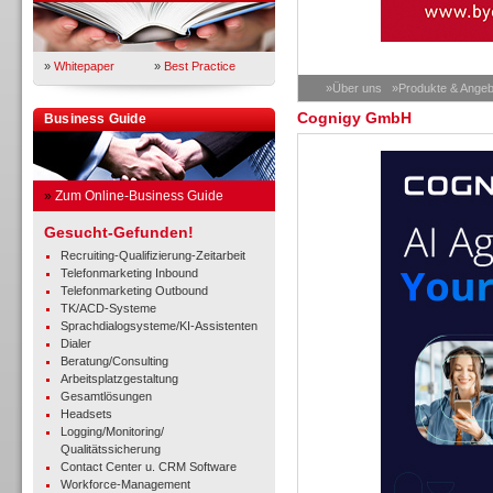
»
Whitepaper
»
Best Practice
»Über uns
»Produkte & Angeb
Cognigy GmbH
Business Guide
»
Zum Online-Business Guide
Gesucht-Gefunden!
Recruiting-Qualifizierung-Zeitarbeit
Telefonmarketing Inbound
Telefonmarketing Outbound
TK/ACD-Systeme
Sprachdialogsysteme/KI-Assistenten
Dialer
Beratung/Consulting
Arbeitsplatzgestaltung
Gesamtlösungen
Headsets
Logging/Monitoring/
Qualitätssicherung
Contact Center u. CRM Software
Workforce-Management