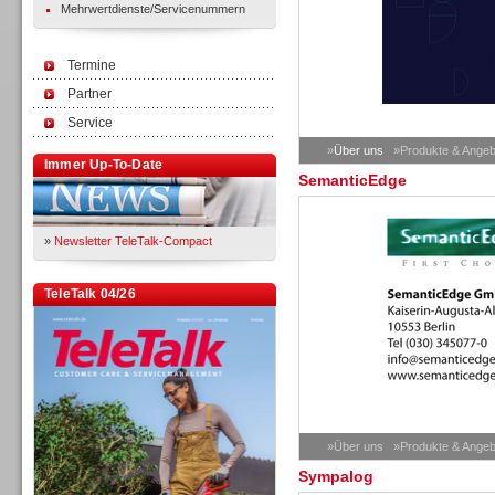
Mehrwertdienste/Servicenummern
Termine
Partner
Service
»
Über uns
»Produkte & Angeb
Immer Up-To-Date
SemanticEdge
»
Newsletter TeleTalk-Compact
TeleTalk 04/26
»Über uns
»Produkte & Angeb
Sympalog