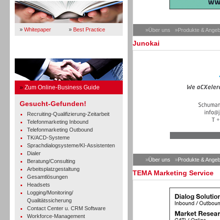
»
Whitepaper
»
Best Practice
»Über uns
»Produkte & Angeb
Junokai
Business Guide
»
Zum Online-Business Guide
Gesucht-Gefunden!
Recruiting-Qualifizierung-Zeitarbeit
Telefonmarketing Inbound
Telefonmarketing Outbound
TK/ACD-Systeme
Sprachdialogsysteme/KI-Assistenten
Dialer
»
Über uns
»
Produkte & Angeb
Beratung/Consulting
Arbeitsplatzgestaltung
TEMA Marketing Service
Gesamtlösungen
Headsets
Logging/Monitoring/
Qualitätssicherung
Contact Center u. CRM Software
Workforce-Management