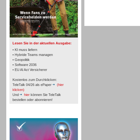
TK- und ACD-Systeme
Lesen Sie in der aktuellen Ausgabe:
• KI muss liefern
• Hybride Teams managen
• Geopolitik
• Software 2036
Workforce-Management
• EU AI Act Versicherer
Kostenlos zum Durchklicken:
TeleTalk 04/26 als ePaper
(hier
klicken)
Und
hier
können Sie TeleTalk
bestellen oder abonnieren!
Personal
TeleTalk Special