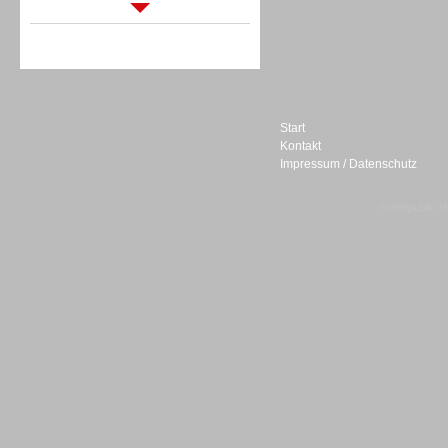
Sprachdialogsysteme u. Ki/
Sprachassistenten
Start
Kontakt
Impressum / Datenschutz
Sprachdialogsysteme u. Ki/
Sprachassistenten
© telepublic V