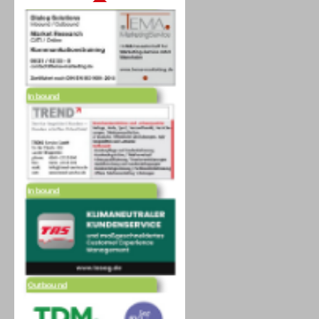
Inbound
Inbound
Outbound