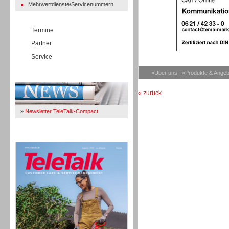
Mehrwertdienste/Servicenummern
Termine
Partner
Service
»Über uns
»Produkte & Angeb
Immer Up-To-Date
« zurück
»
Newsletter TeleTalk-Compact
TeleTalk 04/26