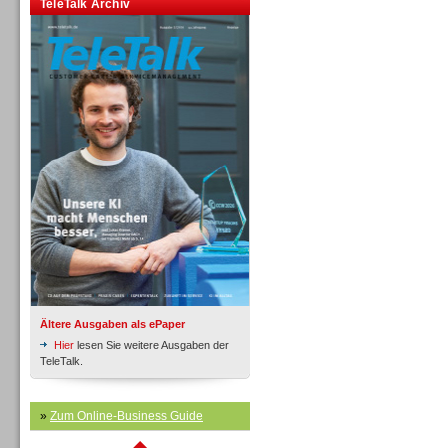
TeleTalk Archiv
Inbound
Inbound
Ältere Ausgaben als ePaper
Hier
lesen Sie weitere Ausgaben der
TeleTalk.
»
Zum Online-Business Guide
Inbound