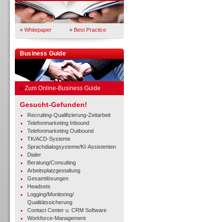
»
Whitepaper
»
Best Practice
Business Guide
»
Zum Online-Business Guide
Gesucht-Gefunden!
Recruiting-Qualifizierung-Zeitarbeit
Telefonmarketing Inbound
Telefonmarketing Outbound
TK/ACD-Systeme
Sprachdialogsysteme/KI-Assistenten
Dialer
Beratung/Consulting
Arbeitsplatzgestaltung
Gesamtlösungen
Headsets
Logging/Monitoring/
Qualitätssicherung
Contact Center u. CRM Software
Workforce-Management