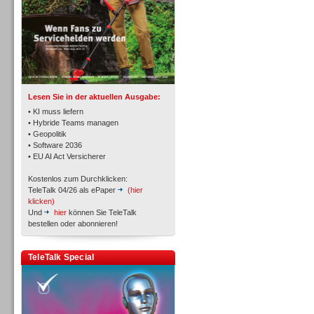
TK- und ACD-Systeme
Lesen Sie in der aktuellen Ausgabe:
• KI muss liefern
• Hybride Teams managen
• Geopolitik
• Software 2036
Workforce-Management
• EU AI Act Versicherer
Kostenlos zum Durchklicken:
TeleTalk 04/26 als ePaper
(hier
klicken)
Und
hier
können Sie TeleTalk
bestellen oder abonnieren!
Personal
TeleTalk Special