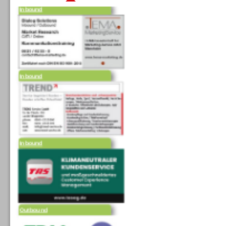
Inbound
Inbound
Outbound