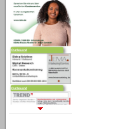
Outbound
Outbound
Sprachdialogsysteme u. Ki/
Sprachassistenten