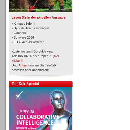
TK- und ACD-Systeme
Lesen Sie in der aktuellen Ausgabe:
• KI muss liefern
• Hybride Teams managen
• Geopolitik
• Software 2036
Workforce-Management
• EU AI Act Versicherer
Kostenlos zum Durchklicken:
TeleTalk 04/26 als ePaper
(hier
klicken)
Und
hier
können Sie TeleTalk
bestellen oder abonnieren!
Personal
TeleTalk Special
Personal