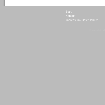
Start
Kontakt
Impressum / Datenschutz
Sprachdialogsysteme u. Ki/
Sprachassistenten
© telepublic V
Sprachdialogsysteme u. Ki/
Sprachassistenten