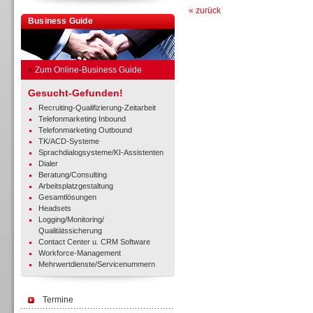
« zurück
Business Guide
»
Zum Online-Business Guide
Gesucht-Gefunden!
Recruiting-Qualifizierung-Zeitarbeit
Telefonmarketing Inbound
Telefonmarketing Outbound
TK/ACD-Systeme
Sprachdialogsysteme/KI-Assistenten
Dialer
Beratung/Consulting
Arbeitsplatzgestaltung
Gesamtlösungen
Headsets
Logging/Monitoring/
Qualitätssicherung
Contact Center u. CRM Software
Workforce-Management
Mehrwertdienste/Servicenummern
Termine