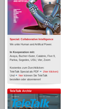
Inbound
Special: Collaborative Intelligence
We unite Human and Artifical Power.
In Kooperation mit:
Avaya, Bucher+Suter, Calabrio, Five 9,
Parloa, Sogedes, USU, Vier, Zoom
Kostenlos zum Durchklicken:
TeleTalk Special als PDF
(hier klicken)
Und
hier
können Sie TeleTalk
bestellen oder abonnieren!
TeleTalk Archiv
Inbound