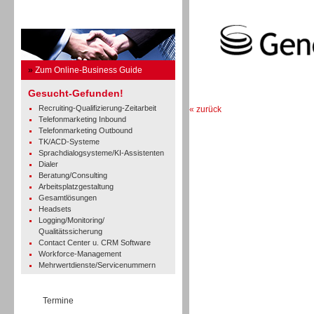
Business Guide
»
Zum Online-Business Guide
Gesucht-Gefunden!
Recruiting-Qualifizierung-Zeitarbeit
« zurück
Telefonmarketing Inbound
Telefonmarketing Outbound
TK/ACD-Systeme
Sprachdialogsysteme/KI-Assistenten
Dialer
Beratung/Consulting
Arbeitsplatzgestaltung
Gesamtlösungen
Headsets
Logging/Monitoring/
Qualitätssicherung
Contact Center u. CRM Software
Workforce-Management
Mehrwertdienste/Servicenummern
Termine