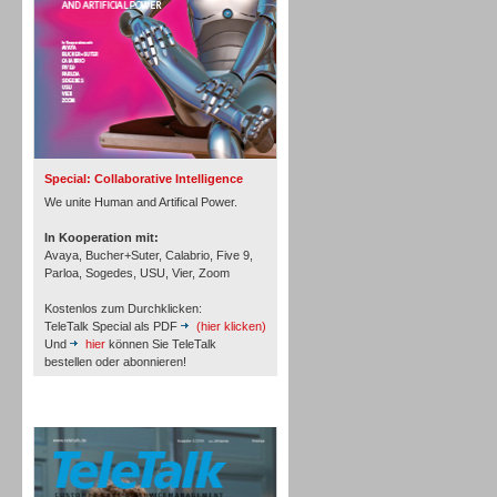
Inbound
Special: Collaborative Intelligence
We unite Human and Artifical Power.
In Kooperation mit:
Avaya, Bucher+Suter, Calabrio, Five 9,
Parloa, Sogedes, USU, Vier, Zoom
Kostenlos zum Durchklicken:
TeleTalk Special als PDF
(hier klicken)
Und
hier
können Sie TeleTalk
bestellen oder abonnieren!
Inbound
TeleTalk Archiv