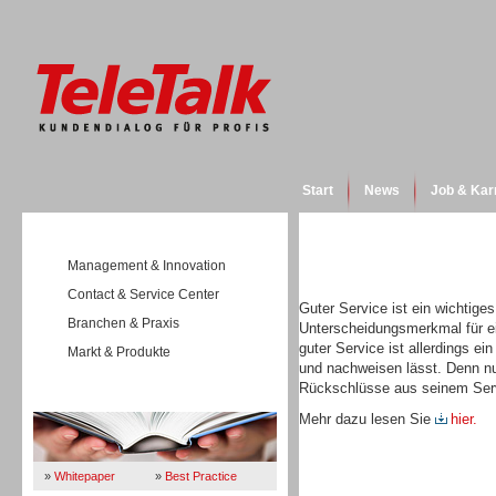
Start
News
Job & Kar
Management & Innovation
Contact & Service Center
Guter Service ist ein wichtige
Branchen & Praxis
Unterscheidungsmerkmal für e
guter Service ist allerdings e
Markt & Produkte
und nachweisen lässt. Denn nu
Rückschlüsse aus seinem Servi
Wissen
Mehr dazu lesen Sie
hier.
»
Whitepaper
»
Best Practice