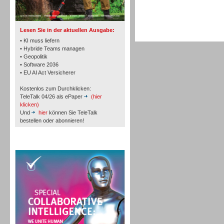
TK- und ACD-Systeme
Lesen Sie in der aktuellen Ausgabe:
• KI muss liefern
• Hybride Teams managen
• Geopolitik
• Software 2036
Workforce-Management
• EU AI Act Versicherer
Kostenlos zum Durchklicken:
TeleTalk 04/26 als ePaper
(hier
klicken)
Und
hier
können Sie TeleTalk
bestellen oder abonnieren!
Personal
TeleTalk Special
Personal