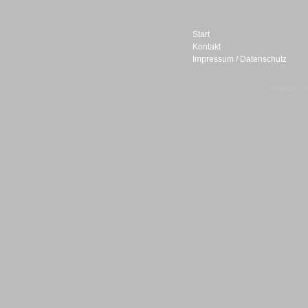
Start
Kontakt
Impressum / Datenschutz
Sprachdialogsysteme u. Ki/
Sprachassistenten
© telepublic V
Sprachdialogsysteme u. Ki/
Sprachassistenten