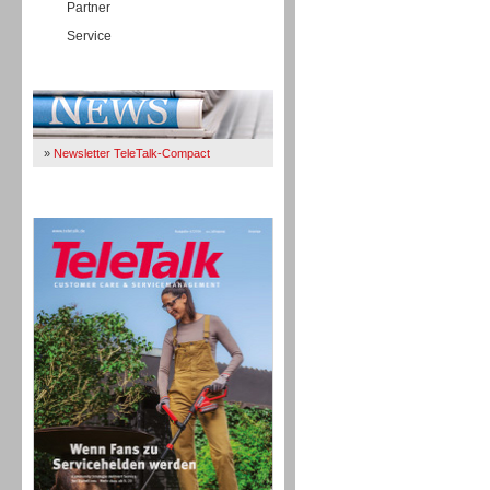
Partner
Service
Immer Up-To-Date
»
Newsletter TeleTalk-Compact
TeleTalk 04/26