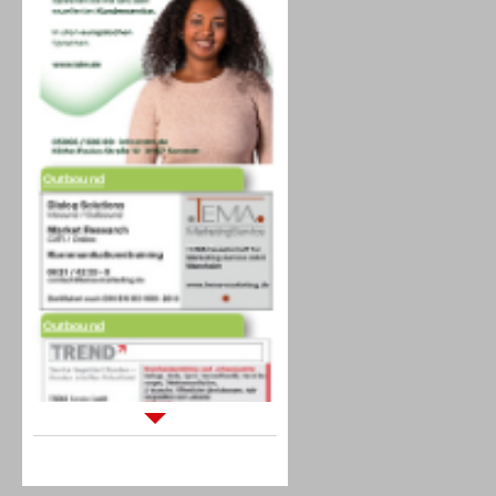
Outbound
Outbound
Sprachdialogsysteme u. Ki/
Sprachassistenten