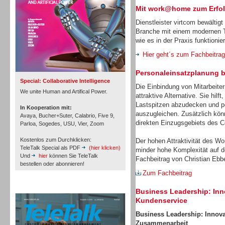
Mit work@home zum Erfo
Dienstleister virtcom bewältig
Branche mit einem modernen Te
Inbound
wie es in der Praxis funktionier
Hier geht´s zum Fachbeitrag
Personaleinsatzplanung be
Special: Collaborative Intelligence
Die Einbindung von Mitarbeiter
We unite Human and Artifical Power.
attraktive Alternative. Sie hil
Lastspitzen abzudecken und per
In Kooperation mit:
auszugleichen. Zusätzlich kön
Avaya, Bucher+Suter, Calabrio, Five 9,
direkten Einzugsgebiets des Co
Parloa, Sogedes, USU, Vier, Zoom
Kostenlos zum Durchklicken:
Der hohen Attraktivität des W
TeleTalk Special als PDF
(hier klicken)
minder hohe Komplexität auf d
Und
hier
können Sie TeleTalk
Fachbeitrag von Christian Ebbe
bestellen oder abonnieren!
Zum Fachbeitrag
Inbound
TeleTalk Archiv
Business Leadership: Inn
Kundenservice
Business
Leadership: Innovat
Zusammenarbeit