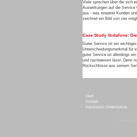
Viele sprechen über die sich 
Auswirkungen auf die Service 
aus - was erwartet Kunden un
zeichnet ein Bild von vier mög
Sprachdialogsysteme u. Ki/
Case Study Vodafone: Die
Sprachassistenten
Guter Service ist ein wichtige
Unterscheidungsmerkmal für e
guter Service ist allerdings e
und nachweisen lässt. Denn nu
Rückschlüsse aus seinem Servi
Start
Kontakt
Impressum / Datenschutz
© telepublic V
Sprachdialogsysteme u. Ki/
Sprachassistenten