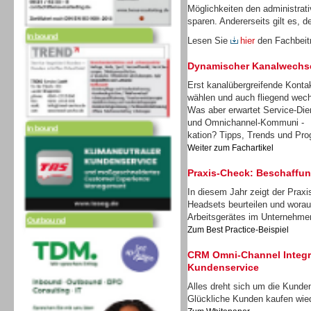
Möglichkeiten den administrat
Inbound
sparen. Andererseits gilt es, d
Lesen Sie
hier
den Fachbei
Dynamischer Kanalwechs
Erst kanalübergreifende Konta
wählen und auch fliegend wec
Was aber erwartet Service-Dien
Inbound
und Omnichannel-Kommuni -
kation? Tipps, Trends und Pro
Weiter zum Fachartikel
Praxis-Check: Beschaffu
In diesem Jahr zeigt der Prax
Outbound
Headsets beurteilen und worau
Arbeitsgerätes im Unternehm
Zum Best Practice-Beispiel
CRM Omni-Channel Integra
Kundenservice
Alles dreht sich um die Kunden
Glückliche Kunden kaufen wie