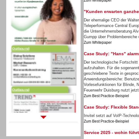
Zum Whitepaper
"Kunden erwarten ganzhei
Der ehemalige CEO der Walter
Teleperformance Central Europ
die Unternehmensberatung Alv
Gumpp über Problembereiche 
Outbound
Zum Whitepaper
Case Study: "Hans" alarm
Der technologische Fortschritt
aufzuhalten. Für die sogenann
geschriebene Texte in gesproc
Anwendungsbereiche: Benutzer
Outbound
Vorlesefunktionen für Blinde, 
Feuerwehr Duisburg nutzt jetzt
Zum Best Practice-Beispiel
Case Study: Flexible Stand
Invitel setzt auf VoIP-Techno
Zum Best Practice-Beispiel
Sprachdialogsysteme u. Ki/
Sprachassistenten
Service 2025 - wohin führ