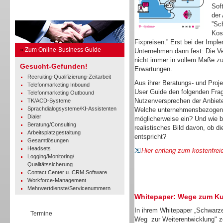
Sof
Business Guide
der
”Sc
Kos
Fixpreisen.” Erst bei der Imp
»
Zum Online-Business Guide
Unternehmen dann fest: Die Ve
nicht immer in vollem Maße zu
Gesucht-Gefunden!
Erwartungen.
Recruiting-Qualifizierung-Zeitarbeit
Aus ihrer Beratungs- und Proj
Telefonmarketing Inbound
User Guide den folgenden Fra
Telefonmarketing Outbound
Nutzenversprechen der Anbiete
TK/ACD-Systeme
Sprachdialogsysteme/KI-Assistenten
Welche unternehmensbezogene
Dialer
möglicherweise ein? Und wie 
Beratung/Consulting
realistisches Bild davon, ob d
Arbeitsplatzgestaltung
entspricht?
Gesamtlösungen
Headsets
Hier entlang zum kostenfrei
Logging/Monitoring/
Qualitätssicherung
Contact Center u. CRM Software
Workforce-Management
Mehrwertdienste/Servicenummern
Whitepaper: Wege zum K
In ihrem Whitepaper „Schwarze
Termine
Weg zur Weiterentwicklung" 