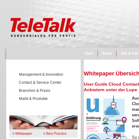
Start
News
Job & Kar
Whitepaper Übersich
Management & Innovation
Contact & Service Center
User Guide Cloud Contact
Anbietern unter der Lupe
Branchen & Praxis
Auc
Markt & Produkte
Clo
mac
Wissen
ver
Sof
ers
»
Whitepaper
»
Best Practice
So 