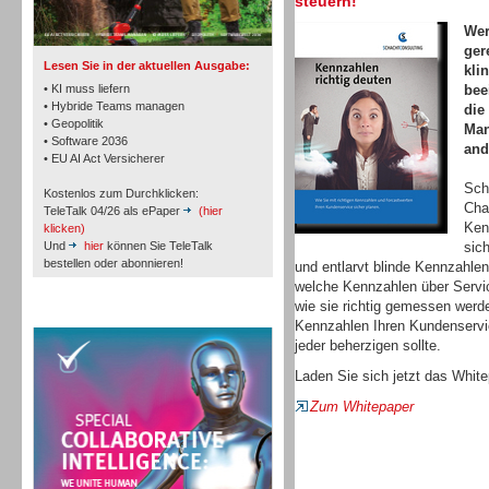
steuern!
Wer
ger
Lesen Sie in der aktuellen Ausgabe:
kli
• KI muss liefern
bee
• Hybride Teams managen
die
• Geopolitik
Man
Workforce-Management
• Software 2036
and
• EU AI Act Versicherer
Sch
Kostenlos zum Durchklicken:
Cha
TeleTalk 04/26 als ePaper
(hier
Ken
klicken)
Und
hier
können Sie TeleTalk
sic
bestellen oder abonnieren!
und entlarvt blinde Kennzahlen
Personal
welche Kennzahlen über Servic
wie sie richtig gemessen werd
TeleTalk Special
Kennzahlen Ihren Kundenservic
jeder beherzigen sollte.
Laden Sie sich jetzt das White
Zum Whitepaper
Personal