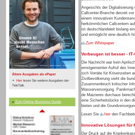
Angesichts der Digitalisierung 
Callcenter-Branche derzeit vor
Inbound
einem innovativen Kundenservi
herkömmlichen Callcentern auf
ist deutschlandweit bislang ein
und ermöglicht eine deutlich 
Zum Whitepaper
Vorbeugen ist besser - IT
Die Nachricht war kein Aprilsch
ernstgemeinter Aufruf des Inn
sich Vorräte für Krisenzeiten a
Ältere Ausgaben als ePaper
Zivilbevölkerung sieht die bu
Hier
lesen Sie weitere Ausgaben der
Zusammenbruch kritischer Infr
TeleTalk.
Wasserversorgung. Panikmache
de Maizieres durchaus berechti
eine Sicherheitslücke in den d
»
Zum Online-Business Guide
Inbound
bieten und die Grundversorgun
Lesen Sie
hier
den Fachbeitr
Innovative Lösungen für
Der Druck auf die Krankenkass