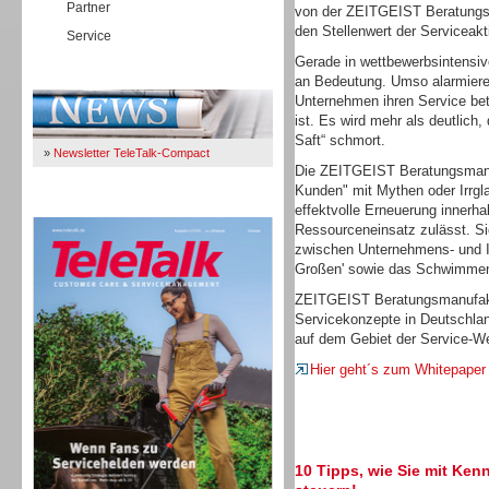
Partner
von der ZEITGEIST Beratungsm
den Stellenwert der Serviceakt
Service
Gerade in wettbewerbsintensi
Immer Up-To-Date
an Bedeutung. Umso alarmieren
Unternehmen ihren Service bet
ist. Es wird mehr als deutlich
Saft“ schmort.
»
Newsletter TeleTalk-Compact
Die ZEITGEIST Beratungsmanu
Kunden" mit Mythen oder Irrgl
TeleTalk 04/26
effektvolle Erneuerung innerh
Ressourceneinsatz zulässt. Sie
zwischen Unternehmens- und I
Großen' sowie das Schwimmen 
ZEITGEIST Beratungsmanufaktu
Servicekonzepte in Deutschlan
auf dem Gebiet der Service-We
Hier geht´s zum Whitepaper
10 Tipps, wie Sie mit Ken
TK- und ACD-Systeme