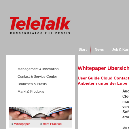
Start
News
Job & Kar
Whitepaper Übersich
Management & Innovation
Contact & Service Center
User Guide Cloud Contact
Anbietern unter der Lupe
Branchen & Praxis
Auc
Markt & Produkte
Clo
mac
Wissen
ver
Sof
ers
»
Whitepaper
»
Best Practice
So 