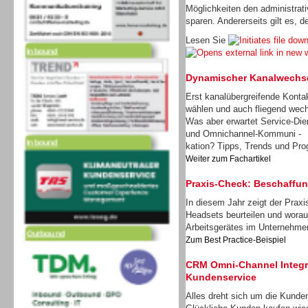
Möglichkeiten den administrat
sparen. Andererseits gilt es, d
Inbound
Lesen Sie
Dynamischer Kanalwechs
Erst kanalübergreifende Konta
wählen und auch fliegend wec
Inbound
Was aber erwartet Service-Dien
und Omnichannel-Kommuni -
kation? Tipps, Trends und Pro
Weiter zum Fachartikel
Praxis-Check: Beschaffu
In diesem Jahr zeigt der Prax
Outbound
Headsets beurteilen und worau
Arbeitsgerätes im Unternehm
Zum Best Practice-Beispiel
CRM Omni-Channel Integra
Kundenservice
Alles dreht sich um die Kunden