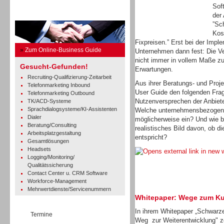
Sof
Business Guide
der
”Sc
Kos
Fixpreisen.” Erst bei der Imp
»
Zum Online-Business Guide
Unternehmen dann fest: Die Ve
nicht immer in vollem Maße zu
Gesucht-Gefunden!
Erwartungen.
Recruiting-Qualifizierung-Zeitarbeit
Aus ihrer Beratungs- und Proj
Telefonmarketing Inbound
User Guide den folgenden Fra
Telefonmarketing Outbound
Nutzenversprechen der Anbiete
TK/ACD-Systeme
Sprachdialogsysteme/KI-Assistenten
Welche unternehmensbezogene
Dialer
möglicherweise ein? Und wie 
Beratung/Consulting
realistisches Bild davon, ob d
Arbeitsplatzgestaltung
entspricht?
Gesamtlösungen
Headsets
Logging/Monitoring/
Qualitätssicherung
Contact Center u. CRM Software
Workforce-Management
Mehrwertdienste/Servicenummern
Whitepaper: Wege zum K
In ihrem Whitepaper „Schwarze
Termine
Weg zur Weiterentwicklung" 