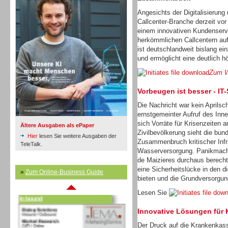
Angesichts der Digitalisierung 
Callcenter-Branche derzeit vor
einem innovativen Kundenservi
Inbound
herkömmlichen Callcentern auf
ist deutschlandweit bislang ein
und ermöglicht eine deutlich 
Zum W
Vorbeugen ist besser - IT
Die Nachricht war kein Aprilsch
ernstgemeinter Aufruf des Inn
sich Vorräte für Krisenzeiten a
Ältere Ausgaben als ePaper
Zivilbevölkerung sieht die bu
Hier
lesen Sie weitere Ausgaben der
Zusammenbruch kritischer Infr
TeleTalk.
Wasserversorgung. Panikmache
de Maizieres durchaus berechti
eine Sicherheitslücke in den d
»
Zum Online-Business Guide
Inbound
bieten und die Grundversorgun
Lesen Sie
Innovative Lösungen für
Der Druck auf die Krankenkass