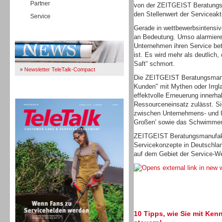
Partner
von der ZEITGEIST Beratungsm
den Stellenwert der Serviceakt
Service
Gerade in wettbewerbsintensi
Immer Up-To-Date
an Bedeutung. Umso alarmieren
Unternehmen ihren Service bet
ist. Es wird mehr als deutlich
Saft“ schmort.
»
Newsletter TeleTalk-Compact
Die ZEITGEIST Beratungsmanu
Kunden" mit Mythen oder Irrgl
TeleTalk 04/26
effektvolle Erneuerung innerh
Ressourceneinsatz zulässt. Sie
zwischen Unternehmens- und I
Großen' sowie das Schwimmen 
ZEITGEIST Beratungsmanufaktu
Servicekonzepte in Deutschlan
auf dem Gebiet der Service-We
10 Tipps, wie Sie mit Ken