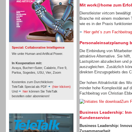
Mit work@home zum Erfo
Dienstleister virtcom bewältig
Branche mit einem modernen Te
wie es in der Praxis funktionier
Inbound
Hier geht´s zum Fachbeitrag
Personaleinsatzplanung be
Special: Collaborative Intelligence
Die Einbindung von Mitarbeiter
We unite Human and Artifical Power.
attraktive Alternative. Sie hil
Lastspitzen abzudecken und per
In Kooperation mit:
auszugleichen. Zusätzlich kön
Avaya, Bucher+Suter, Calabrio, Five 9,
direkten Einzugsgebiets des Co
Parloa, Sogedes, USU, Vier, Zoom
Kostenlos zum Durchklicken:
Der hohen Attraktivität des W
TeleTalk Special als PDF
(hier klicken)
minder hohe Komplexität auf d
Und
hier
können Sie TeleTalk
Fachbeitrag von Christian Ebbe
bestellen oder abonnieren!
Zum F
TeleTalk Archiv
Inbound
Business Leadership: Inn
Kundenservice
Business
Leadership: Innovat
Zusammenarbeit