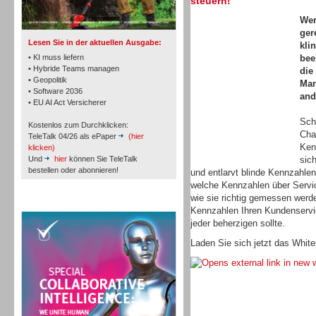
steuern!
TK- und ACD-Systeme
Wer
ger
Lesen Sie in der aktuellen Ausgabe:
kli
• KI muss liefern
bee
• Hybride Teams managen
die
• Geopolitik
Man
• Software 2036
and
Workforce-Management
• EU AI Act Versicherer
Sch
Kostenlos zum Durchklicken:
Cha
TeleTalk 04/26 als ePaper
(hier
Ken
klicken)
Und
hier
können Sie TeleTalk
sic
bestellen oder abonnieren!
und entlarvt blinde Kennzahlen
welche Kennzahlen über Servic
Personal
wie sie richtig gemessen werd
TeleTalk Special
Kennzahlen Ihren Kundenservic
jeder beherzigen sollte.
Laden Sie sich jetzt das White
Personal