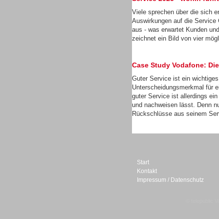
Viele sprechen über die sich 
Auswirkungen auf die Service 
aus - was erwartet Kunden un
zeichnet ein Bild von vier mög
Sprachdialogsysteme u. Ki/
Sprachassistenten
Case Study Vodafone: Die
Guter Service ist ein wichtige
Unterscheidungsmerkmal für e
guter Service ist allerdings e
und nachweisen lässt. Denn nu
Rückschlüsse aus seinem Servi
Start
Kontakt
Impressum / Datenschutz
© telepublic V
Sprachdialogsysteme u. Ki/
Sprachassistenten