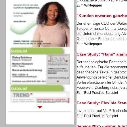
Glückliche Kunden kaufen wie
Zum Whitepaper
"Kunden erwarten ganzhei
Der ehemalige CEO der Walter
Teleperformance Central Europ
die Unternehmensberatung Alv
Gumpp über Problembereiche 
Outbound
Zum Whitepaper
Case Study: "Hans" alarm
Der technologische Fortschritt
aufzuhalten. Für die sogenann
geschriebene Texte in gesproc
Outbound
Anwendungsbereiche: Benutzer
Vorlesefunktionen für Blinde, 
Feuerwehr Duisburg nutzt jetzt
Zum Best Practice-Beispiel
Case Study: Flexible Stand
Invitel setzt auf VoIP-Techno
Sprachdialogsysteme u. Ki/
Zum Best Practice-Beispiel
Sprachassistenten
Service 2025 - wohin führ