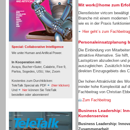
Mit work@home zum Erfo
Dienstleister virtcom bewältig
Branche mit einem modernen Te
wie es in der Praxis funktionier
Inbound
Hier geht´s zum Fachbeitrag
Personaleinsatzplanung be
Special: Collaborative Intelligence
Die Einbindung von Mitarbeiter
We unite Human and Artifical Power.
attraktive Alternative. Sie hil
Lastspitzen abzudecken und per
In Kooperation mit:
auszugleichen. Zusätzlich kön
Avaya, Bucher+Suter, Calabrio, Five 9,
direkten Einzugsgebiets des Co
Parloa, Sogedes, USU, Vier, Zoom
Kostenlos zum Durchklicken:
Der hohen Attraktivität des W
TeleTalk Special als PDF
(hier klicken)
minder hohe Komplexität auf d
Und
hier
können Sie TeleTalk
Fachbeitrag von Christian Ebbe
bestellen oder abonnieren!
Zum Fachbeitrag
TeleTalk Archiv
Inbound
Business Leadership: Inn
Kundenservice
Business
Leadership: Innovat
Zusammenarbeit