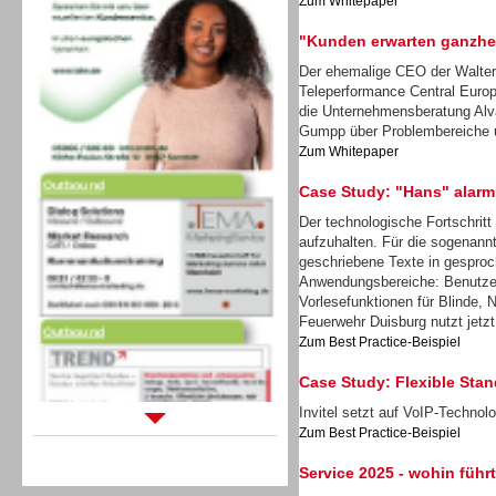
Zum Whitepaper
"Kunden erwarten ganzhei
Der ehemalige CEO der Walter
Teleperformance Central Europ
die Unternehmensberatung Alv
Gumpp über Problembereiche 
Zum Whitepaper
Outbound
Case Study: "Hans" alarm
Der technologische Fortschritt
aufzuhalten. Für die sogenann
geschriebene Texte in gesproc
Anwendungsbereiche: Benutzer
Outbound
Vorlesefunktionen für Blinde, 
Feuerwehr Duisburg nutzt jetzt
Zum Best Practice-Beispiel
Case Study: Flexible Stand
Invitel setzt auf VoIP-Techno
Zum Best Practice-Beispiel
Sprachdialogsysteme u. Ki/
Sprachassistenten
Service 2025 - wohin führ