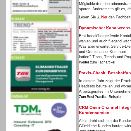
Möglichkeiten den administrat
sparen. Andererseits gilt es, d
Inbound
Lesen Sie
hier
den Fachbei
Dynamischer Kanalwechs
Erst kanalübergreifende Konta
wählen und auch fliegend wec
Was aber erwartet Service-Dien
Inbound
und Omnichannel-Kommuni -
kation? Tipps, Trends und Pro
Weiter zum Fachartikel
Praxis-Check: Beschaffu
In diesem Jahr zeigt der Prax
Headsets beurteilen und worau
Outbound
Arbeitsgerätes im Unternehm
Zum Best Practice-Beispiel
CRM Omni-Channel Integra
Kundenservice
Alles dreht sich um die Kunden
Glückliche Kunden kaufen wie