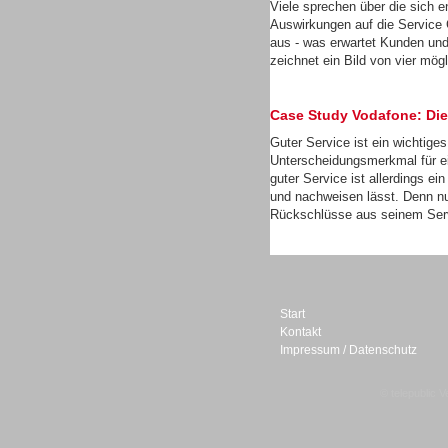
Viele sprechen über die sich 
Auswirkungen auf die Service 
aus - was erwartet Kunden un
zeichnet ein Bild von vier mög
Sprachdialogsysteme u. Ki/
Case Study Vodafone: Die
Sprachassistenten
Guter Service ist ein wichtige
Unterscheidungsmerkmal für e
guter Service ist allerdings e
und nachweisen lässt. Denn nu
Rückschlüsse aus seinem Servi
Start
Kontakt
Impressum / Datenschutz
© telepublic V
Sprachdialogsysteme u. Ki/
Sprachassistenten