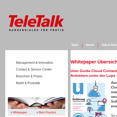
Start
News
Job & Kar
Whitepaper Übersich
Management & Innovation
Contact & Service Center
User Guide Cloud Contact
Anbietern unter der Lupe
Branchen & Praxis
Auc
Markt & Produkte
Clo
mac
Wissen
ver
Sof
ers
»
Whitepaper
»
Best Practice
So 