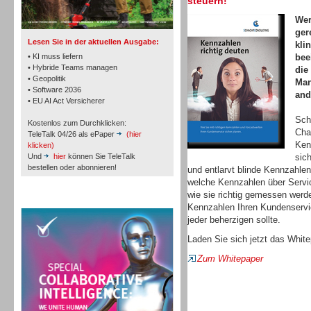
steuern!
TK- und ACD-Systeme
Wer
ger
Lesen Sie in der aktuellen Ausgabe:
kli
• KI muss liefern
bee
• Hybride Teams managen
die
• Geopolitik
Man
• Software 2036
and
Workforce-Management
• EU AI Act Versicherer
Sch
Kostenlos zum Durchklicken:
Cha
TeleTalk 04/26 als ePaper
(hier
Ken
klicken)
Und
hier
können Sie TeleTalk
sic
bestellen oder abonnieren!
und entlarvt blinde Kennzahlen
welche Kennzahlen über Servic
Personal
wie sie richtig gemessen werd
TeleTalk Special
Kennzahlen Ihren Kundenservic
jeder beherzigen sollte.
Laden Sie sich jetzt das White
Zum Whitepaper
Personal