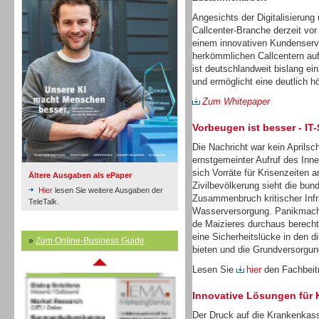
Angesichts der Digitalisierung 
Callcenter-Branche derzeit vor
einem innovativen Kundenservi
Inbound
herkömmlichen Callcentern auf
ist deutschlandweit bislang ein
und ermöglicht eine deutlich 
Zum Whitepaper
Vorbeugen ist besser - IT
Die Nachricht war kein Aprilsch
ernstgemeinter Aufruf des Inn
sich Vorräte für Krisenzeiten a
Ältere Ausgaben als ePaper
Zivilbevölkerung sieht die bu
Hier
lesen Sie weitere Ausgaben der
Zusammenbruch kritischer Infr
TeleTalk.
Wasserversorgung. Panikmache
de Maizieres durchaus berechti
eine Sicherheitslücke in den d
»
Zum Online-Business Guide
Inbound
bieten und die Grundversorgun
Lesen Sie
hier
den Fachbeitr
Innovative Lösungen für
Der Druck auf die Krankenkass