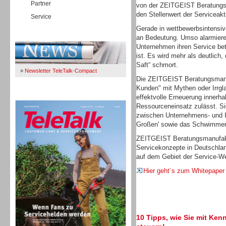
Partner
von der ZEITGEIST Beratungsm
den Stellenwert der Serviceakt
Service
Gerade in wettbewerbsintensi
Immer Up-To-Date
an Bedeutung. Umso alarmieren
Unternehmen ihren Service bet
ist. Es wird mehr als deutlich
Saft“ schmort.
»
Newsletter TeleTalk-Compact
Die ZEITGEIST Beratungsmanu
Kunden" mit Mythen oder Irrgl
TeleTalk 04/26
effektvolle Erneuerung innerh
Ressourceneinsatz zulässt. Sie
zwischen Unternehmens- und I
Großen' sowie das Schwimmen 
ZEITGEIST Beratungsmanufaktu
Servicekonzepte in Deutschlan
auf dem Gebiet der Service-We
Hier geht´s zum Whitepaper
10 Tipps, wie Sie mit Ken