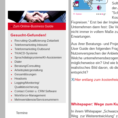
Sof
Business Guide
der
”Sc
Kos
Fixpreisen.” Erst bei der Imp
»
Zum Online-Business Guide
Unternehmen dann fest: Die Ve
nicht immer in vollem Maße zu
Gesucht-Gefunden!
Erwartungen.
Recruiting-Qualifizierung-Zeitarbeit
Aus ihrer Beratungs- und Proj
Telefonmarketing Inbound
User Guide den folgenden Fra
Telefonmarketing Outbound
Nutzenversprechen der Anbiete
TK/ACD-Systeme
Sprachdialogsysteme/KI-Assistenten
Welche unternehmensbezogene
Dialer
möglicherweise ein? Und wie 
Beratung/Consulting
realistisches Bild davon, ob d
Arbeitsplatzgestaltung
entspricht?
Gesamtlösungen
Headsets
Hier entlang zum kostenfrei
Logging/Monitoring/
Qualitätssicherung
Contact Center u. CRM Software
Workforce-Management
Mehrwertdienste/Servicenummern
Whitepaper: Wege zum K
In ihrem Whitepaper „Schwarze
Termine
Weg zur Weiterentwicklung" 