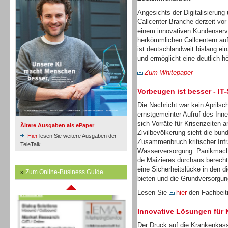
Angesichts der Digitalisierung 
Callcenter-Branche derzeit vor
Inbound
einem innovativen Kundenservi
herkömmlichen Callcentern auf
ist deutschlandweit bislang ein
und ermöglicht eine deutlich 
Zum Whitepaper
Vorbeugen ist besser - IT
Die Nachricht war kein Aprilsch
ernstgemeinter Aufruf des Inn
sich Vorräte für Krisenzeiten a
Ältere Ausgaben als ePaper
Zivilbevölkerung sieht die bu
Hier
lesen Sie weitere Ausgaben der
Zusammenbruch kritischer Infr
TeleTalk.
Wasserversorgung. Panikmache
de Maizieres durchaus berechti
eine Sicherheitslücke in den d
»
Zum Online-Business Guide
Inbound
bieten und die Grundversorgun
Lesen Sie
hier
den Fachbeitr
Innovative Lösungen für
Der Druck auf die Krankenkass