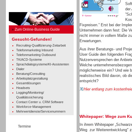
Sof
Business Guide
der
”Sc
Kos
Fixpreisen.” Erst bei der Imp
»
Zum Online-Business Guide
Unternehmen dann fest: Die Ve
nicht immer in vollem Maße zu
Gesucht-Gefunden!
Erwartungen.
Recruiting-Qualifizierung-Zeitarbeit
Aus ihrer Beratungs- und Proj
Telefonmarketing Inbound
User Guide den folgenden Fra
Telefonmarketing Outbound
Nutzenversprechen der Anbiete
TK/ACD-Systeme
Sprachdialogsysteme/KI-Assistenten
Welche unternehmensbezogene
Dialer
möglicherweise ein? Und wie 
Beratung/Consulting
realistisches Bild davon, ob d
Arbeitsplatzgestaltung
entspricht?
Gesamtlösungen
Headsets
Hier entlang zum kostenfrei
Logging/Monitoring/
Qualitätssicherung
Contact Center u. CRM Software
Workforce-Management
Mehrwertdienste/Servicenummern
Whitepaper: Wege zum K
In ihrem Whitepaper „Schwarze
Termine
Weg zur Weiterentwicklung" 