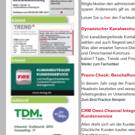
Möglichkeiten den administrat
sparen. Andererseits gilt es, d
Inbound
Lesen Sie
hier
den Fachbei
Dynamischer Kanalwechs
Erst kanalübergreifende Konta
wählen und auch fliegend wec
Was aber erwartet Service-Dien
Inbound
und Omnichannel-Kommuni -
kation? Tipps, Trends und Pro
Weiter zum Fachartikel
Praxis-Check: Beschaffu
In diesem Jahr zeigt der Prax
Headsets beurteilen und worau
Outbound
Arbeitsgerätes im Unternehm
Zum Best Practice-Beispiel
CRM Omni-Channel Integra
Kundenservice
Alles dreht sich um die Kunden
Glückliche Kunden kaufen wie