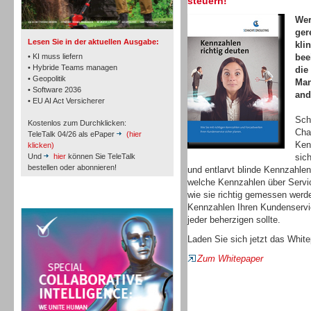
steuern!
TK- und ACD-Systeme
Wer
ger
Lesen Sie in der aktuellen Ausgabe:
kli
• KI muss liefern
bee
• Hybride Teams managen
die
• Geopolitik
Man
• Software 2036
Workforce-Management
and
• EU AI Act Versicherer
Sch
Kostenlos zum Durchklicken:
Cha
TeleTalk 04/26 als ePaper
(hier
Ken
klicken)
Und
hier
können Sie TeleTalk
sic
bestellen oder abonnieren!
und entlarvt blinde Kennzahlen
welche Kennzahlen über Servic
Personal
wie sie richtig gemessen werd
TeleTalk Special
Kennzahlen Ihren Kundenservic
jeder beherzigen sollte.
Laden Sie sich jetzt das White
Zum Whitepaper
Personal