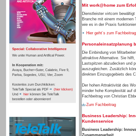
Mit work@home zum Erfo
Dienstleister virtcom bewältig
Branche mit einem modernen Te
wie es in der Praxis funktionier
Inbound
Hier geht´s zum Fachbeitrag
Personaleinsatzplanung be
Special: Collaborative Intelligence
Die Einbindung von Mitarbeiter
We unite Human and Artifical Power.
attraktive Alternative. Sie hil
Lastspitzen abzudecken und per
In Kooperation mit:
auszugleichen. Zusätzlich kön
Avaya, Bucher+Suter, Calabrio, Five 9,
direkten Einzugsgebiets des Co
Parloa, Sogedes, USU, Vier, Zoom
Kostenlos zum Durchklicken:
Der hohen Attraktivität des W
TeleTalk Special als PDF
(hier klicken)
minder hohe Komplexität auf d
Und
hier
können Sie TeleTalk
Fachbeitrag von Christian Ebbe
bestellen oder abonnieren!
Zum Fachbeitrag
TeleTalk Archiv
Inbound
Business Leadership: Inn
Kundenservice
Business
Leadership: Innovat
Zusammenarbeit