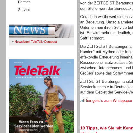
Partner
von der ZEITGEIST Beratungsm
den Stellenwert der Serviceakt
Service
Gerade in wettbewerbsintensi
Immer Up-To-Date
an Bedeutung. Umso alarmieren
Unternehmen ihren Service bet
ist. Es wird mehr als deutlich
Saft“ schmort.
»
Newsletter TeleTalk-Compact
Die ZEITGEIST Beratungsmanu
Kunden" mit Mythen oder Irrgl
TeleTalk 04/26
effektvolle Erneuerung innerh
Ressourceneinsatz zulässt. Sie
zwischen Unternehmens- und I
Großen' sowie das Schwimmen 
ZEITGEIST Beratungsmanufaktu
Servicekonzepte in Deutschlan
auf dem Gebiet der Service-We
Hier geht´s zum Whitepaper
10 Tipps, wie Sie mit Ken