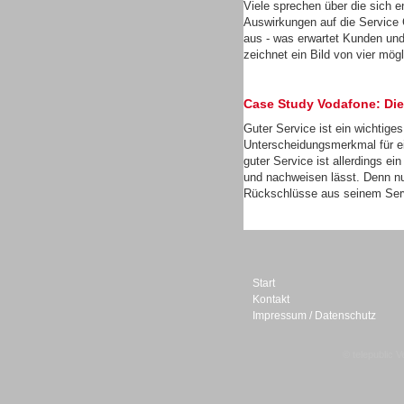
Viele sprechen über die sich 
Auswirkungen auf die Service 
aus - was erwartet Kunden un
zeichnet ein Bild von vier mög
Sprachdialogsysteme u. Ki/
Case Study Vodafone: Die
Sprachassistenten
Guter Service ist ein wichtige
Unterscheidungsmerkmal für e
guter Service ist allerdings e
und nachweisen lässt. Denn nu
Rückschlüsse aus seinem Servi
Start
Kontakt
Impressum / Datenschutz
© telepublic V
Sprachdialogsysteme u. Ki/
Sprachassistenten