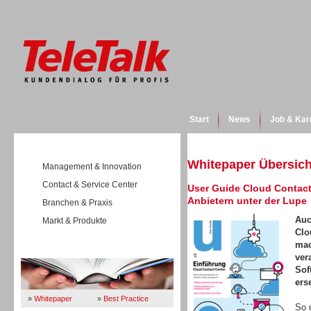
Start
News
Job & Kar
Whitepaper Übersich
Management & Innovation
Contact & Service Center
User Guide Cloud Contact
Anbietern unter der Lupe
Branchen & Praxis
Auc
Markt & Produkte
Clo
mac
Wissen
ver
Sof
ers
»
Whitepaper
»
Best Practice
So 