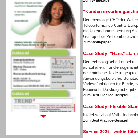
Zum Whitepaper
"Kunden erwarten ganzhei
Der ehemalige CEO der Walter
Teleperformance Central Europ
die Unternehmensberatung Alv
Gumpp über Problembereiche 
Outbound
Zum Whitepaper
Case Study: "Hans" alarm
Der technologische Fortschritt
aufzuhalten. Für die sogenann
geschriebene Texte in gesproc
Anwendungsbereiche: Benutzer
Outbound
Vorlesefunktionen für Blinde, 
Feuerwehr Duisburg nutzt jetzt
Zum Best Practice-Beispiel
Case Study: Flexible Stand
Invitel setzt auf VoIP-Techno
Zum Best Practice-Beispiel
Sprachdialogsysteme u. Ki/
Sprachassistenten
Service 2025 - wohin führ