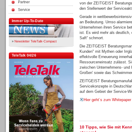
Partner
von der ZEITGEIST Beratungsm
den Stellenwert der Serviceakt
Service
Gerade in wettbewerbsintensi
Immer Up-To-Date
an Bedeutung. Umso alarmieren
Unternehmen ihren Service bet
ist. Es wird mehr als deutlich
Saft“ schmort.
»
Newsletter TeleTalk-Compact
Die ZEITGEIST Beratungsmanu
Kunden" mit Mythen oder Irrgl
TeleTalk 04/26
effektvolle Erneuerung innerh
Ressourceneinsatz zulässt. Sie
zwischen Unternehmens- und I
Großen' sowie das Schwimmen 
ZEITGEIST Beratungsmanufaktu
Servicekonzepte in Deutschlan
auf dem Gebiet der Service-We
Hier geht´s zum Whitepaper
10 Tipps, wie Sie mit Ken