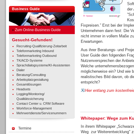
Sof
Business Guide
der
”Sc
Kos
Fixpreisen.” Erst bei der Imp
»
Zum Online-Business Guide
Unternehmen dann fest: Die Ve
nicht immer in vollem Maße zu
Gesucht-Gefunden!
Erwartungen.
Recruiting-Qualifizierung-Zeitarbeit
Aus ihrer Beratungs- und Proj
Telefonmarketing Inbound
User Guide den folgenden Fra
Telefonmarketing Outbound
Nutzenversprechen der Anbiete
TK/ACD-Systeme
Sprachdialogsysteme/KI-Assistenten
Welche unternehmensbezogene
Dialer
möglicherweise ein? Und wie 
Beratung/Consulting
realistisches Bild davon, ob d
Arbeitsplatzgestaltung
entspricht?
Gesamtlösungen
Headsets
Hier entlang zum kostenfrei
Logging/Monitoring/
Qualitätssicherung
Contact Center u. CRM Software
Workforce-Management
Mehrwertdienste/Servicenummern
Whitepaper: Wege zum K
In ihrem Whitepaper „Schwarze
Termine
Weg zur Weiterentwicklung" 