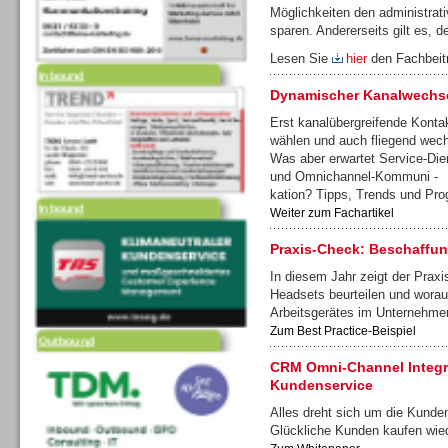
Möglichkeiten den administrat
sparen. Andererseits gilt es, d
Inbound
Lesen Sie
hier
den Fachbei
Dynamischer Kanalwechs
Erst kanalübergreifende Konta
wählen und auch fliegend wec
Was aber erwartet Service-Dien
Inbound
und Omnichannel-Kommuni -
kation? Tipps, Trends und Pro
Weiter zum Fachartikel
Praxis-Check: Beschaffu
In diesem Jahr zeigt der Prax
Headsets beurteilen und worau
Outbound
Arbeitsgerätes im Unternehm
Zum Best Practice-Beispiel
CRM Omni-Channel Integra
Kundenservice
Alles dreht sich um die Kunden
Glückliche Kunden kaufen wie