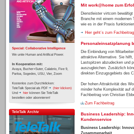
Mit work@home zum Erfo
Dienstleister virtcom bewältig
Branche mit einem modernen Te
wie es in der Praxis funktionier
Inbound
Hier geht´s zum Fachbeitrag
Personaleinsatzplanung be
Special: Collaborative Intelligence
Die Einbindung von Mitarbeiter
We unite Human and Artifical Power.
attraktive Alternative. Sie hil
Lastspitzen abzudecken und per
In Kooperation mit:
auszugleichen. Zusätzlich kön
Avaya, Bucher+Suter, Calabrio, Five 9,
direkten Einzugsgebiets des Co
Parloa, Sogedes, USU, Vier, Zoom
Kostenlos zum Durchklicken:
Der hohen Attraktivität des W
TeleTalk Special als PDF
(hier klicken)
minder hohe Komplexität auf d
Und
hier
können Sie TeleTalk
Fachbeitrag von Christian Ebbe
bestellen oder abonnieren!
Zum Fachbeitrag
TeleTalk Archiv
Inbound
Business Leadership: Inn
Kundenservice
Business
Leadership: Innovat
Zusammenarbeit