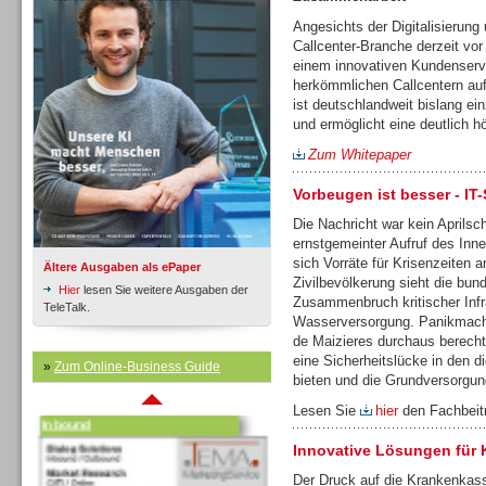
Angesichts der Digitalisierung 
Callcenter-Branche derzeit vor
einem innovativen Kundenservi
Inbound
herkömmlichen Callcentern auf
ist deutschlandweit bislang ein
und ermöglicht eine deutlich 
Zum Whitepaper
Vorbeugen ist besser - IT
Die Nachricht war kein Aprilsch
ernstgemeinter Aufruf des Inn
sich Vorräte für Krisenzeiten a
Ältere Ausgaben als ePaper
Zivilbevölkerung sieht die bu
Hier
lesen Sie weitere Ausgaben der
Zusammenbruch kritischer Infr
TeleTalk.
Wasserversorgung. Panikmache
de Maizieres durchaus berechti
eine Sicherheitslücke in den d
»
Zum Online-Business Guide
Inbound
bieten und die Grundversorgun
Lesen Sie
hier
den Fachbeitr
Innovative Lösungen für
Der Druck auf die Krankenkass