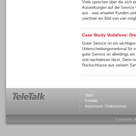
Viele sprechen über die sich 
Auswirkungen auf die Service 
aus - was erwartet Kunden un
zeichnet ein Bild von vier mög
Sprachdialogsysteme u. Ki/
Case Study Vodafone: Die
Sprachassistenten
Guter Service ist ein wichtige
Unterscheidungsmerkmal für e
guter Service ist allerdings e
und nachweisen lässt. Denn nu
Rückschlüsse aus seinem Servi
Start
Kontakt
Impressum / Datenschutz
© telepublic V
Sprachdialogsysteme u. Ki/
Sprachassistenten