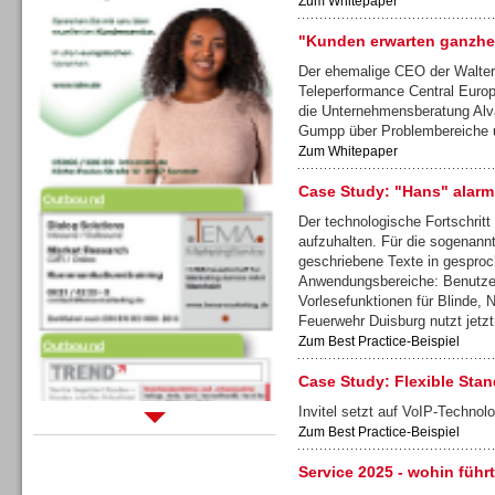
Zum Whitepaper
"Kunden erwarten ganzhei
Der ehemalige CEO der Walter
Teleperformance Central Europ
die Unternehmensberatung Alv
Gumpp über Problembereiche 
Zum Whitepaper
Outbound
Case Study: "Hans" alarm
Der technologische Fortschritt
aufzuhalten. Für die sogenann
geschriebene Texte in gesproc
Anwendungsbereiche: Benutzer
Outbound
Vorlesefunktionen für Blinde, 
Feuerwehr Duisburg nutzt jetzt
Zum Best Practice-Beispiel
Case Study: Flexible Stand
Invitel setzt auf VoIP-Techno
Zum Best Practice-Beispiel
Sprachdialogsysteme u. Ki/
Sprachassistenten
Service 2025 - wohin führ