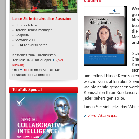
steuern!
TK- und ACD-Systeme
Wer
ger
Lesen Sie in der aktuellen Ausgabe:
kli
• KI muss liefern
bee
• Hybride Teams managen
die
• Geopolitik
Man
• Software 2036
and
Workforce-Management
• EU AI Act Versicherer
Sch
Kostenlos zum Durchklicken:
Cha
TeleTalk 04/26 als ePaper
(hier
Ken
klicken)
Und
hier
können Sie TeleTalk
sic
bestellen oder abonnieren!
und entlarvt blinde Kennzahlen
welche Kennzahlen über Servic
Personal
wie sie richtig gemessen werd
TeleTalk Special
Kennzahlen Ihren Kundenservic
jeder beherzigen sollte.
Laden Sie sich jetzt das White
Zum Whitepaper
Personal