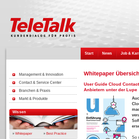
Start
News
Job & Kar
Whitepaper Übersich
Management & Innovation
Contact & Service Center
User Guide Cloud Contact
Anbietern unter der Lupe
Branchen & Praxis
Auc
Markt & Produkte
Clo
mac
Wissen
ver
Sof
ers
»
Whitepaper
»
Best Practice
So 