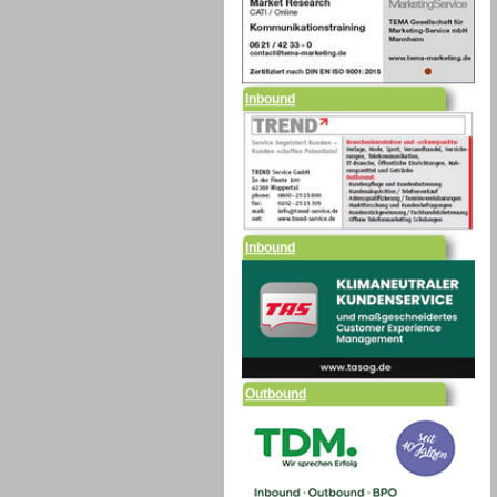
Inbound
Inbound
Outbound