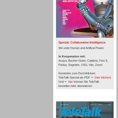
Inbound
Special: Collaborative Intelligence
We unite Human and Artifical Power.
In Kooperation mit:
Avaya, Bucher+Suter, Calabrio, Five 9,
Parloa, Sogedes, USU, Vier, Zoom
Kostenlos zum Durchklicken:
TeleTalk Special als PDF
(hier klicken)
Und
hier
können Sie TeleTalk
bestellen oder abonnieren!
TeleTalk Archiv
Inbound