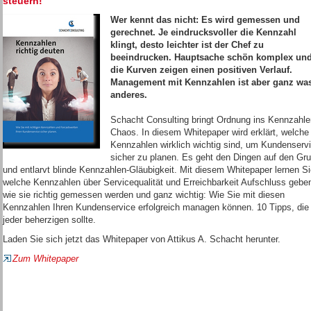
steuern!
Wer kennt das nicht: Es wird gemessen und
gerechnet. Je eindrucksvoller die Kennzahl
klingt, desto leichter ist der Chef zu
beeindrucken. Hauptsache schön komplex un
die Kurven zeigen einen positiven Verlauf.
Management mit Kennzahlen ist aber ganz wa
anderes.
Schacht Consulting bringt Ordnung ins Kennzahle
Chaos. In diesem Whitepaper wird erklärt, welche
Kennzahlen wirklich wichtig sind, um Kundenserv
sicher zu planen. Es geht den Dingen auf den Gr
und entlarvt blinde Kennzahlen-Gläubigkeit. Mit diesem Whitepaper lernen Si
welche Kennzahlen über Servicequalität und Erreichbarkeit Aufschluss gebe
wie sie richtig gemessen werden und ganz wichtig: Wie Sie mit diesen
Kennzahlen Ihren Kundenservice erfolgreich managen können. 10 Tipps, die
jeder beherzigen sollte.
Laden Sie sich jetzt das Whitepaper von Attikus A. Schacht herunter.
Zum Whitepaper