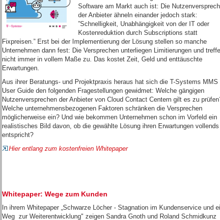
Software am Markt auch ist: Die Nutzenversprec
der Anbieter ähneln einander jedoch stark:
”Schnelligkeit, Unabhängigkeit von der IT oder
Kostenreduktion durch Subscriptions statt
Fixpreisen.” Erst bei der Implementierung der Lösung stellen so manche
Unternehmen dann fest: Die Versprechen unterliegen Limitierungen und treff
nicht immer in vollem Maße zu. Das kostet Zeit, Geld und enttäuschte
Erwartungen.
Aus ihrer Beratungs- und Projektpraxis heraus hat sich die T-Systems MMS
User Guide den folgenden Fragestellungen gewidmet: Welche gängigen
Nutzenversprechen der Anbieter von Cloud Contact Centern gilt es zu prüfen
Welche unternehmensbezogenen Faktoren schränken die Versprechen
möglicherweise ein? Und wie bekommen Unternehmen schon im Vorfeld ein
realistisches Bild davon, ob die gewählte Lösung ihren Erwartungen vollends
entspricht?
Hier entlang zum kostenfreien Whitepaper
Whitepaper: Wege zum Kunden
In ihrem Whitepaper „Schwarze Löcher - Stagnation im Kundenservice und e
Weg zur Weiterentwicklung" zeigen Sandra Gnoth und Roland Schmidkunz