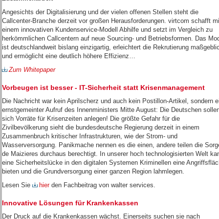
Angesichts der Digitalisierung und der vielen offenen Stellen steht die
Callcenter-Branche derzeit vor großen Herausforderungen. virtcom schafft mi
einem innovativen Kundenservice-Modell Abhilfe und setzt im Vergleich zu
herkömmlichen Callcentern auf neue Sourcing- und Betriebsformen. Das Mod
ist deutschlandweit bislang einzigartig, erleichtert die Rekrutierung maßgebli
und ermöglicht eine deutlich höhere Effizienz…
Zum Whitepaper
Vorbeugen ist besser - IT-Sicherheit statt Krisenmanagement
Die Nachricht war kein Aprilscherz und auch kein Postillon-Artikel, sondern e
ernstgemeinter Aufruf des Innenministers Mitte August: Die Deutschen solle
sich Vorräte für Krisenzeiten anlegen! Die größte Gefahr für die
Zivilbevölkerung sieht die bundesdeutsche Regierung derzeit in einem
Zusammenbruch kritischer Infrastrukturen, wie der Strom- und
Wasserversorgung. Panikmache nennen es die einen, andere teilen die Sorg
de Maizieres durchaus berechtigt. In unserer hoch technologisierten Welt ka
eine Sicherheitslücke in den digitalen Systemen Kriminellen eine Angriffsflä
bieten und die Grundversorgung einer ganzen Region lahmlegen.
Lesen Sie
hier
den Fachbeitrag von walter services.
Innovative Lösungen für Krankenkassen
Der Druck auf die Krankenkassen wächst. Einerseits suchen sie nach