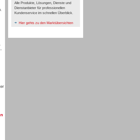
Alle Produkte, Lösungen, Dienste und
Dienstanbieter für professionellen
n.
Kundenservice im schnellen Überblick.
Hier gehts zu den Marktübersichten
.
-
er
en