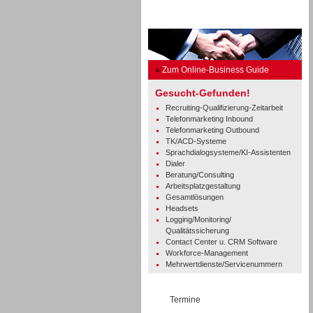
Business Guide
»
Zum Online-Business Guide
Gesucht-Gefunden!
Recruiting-Qualifizierung-Zeitarbeit
Telefonmarketing Inbound
Telefonmarketing Outbound
TK/ACD-Systeme
Sprachdialogsysteme/KI-Assistenten
Dialer
Beratung/Consulting
Arbeitsplatzgestaltung
Gesamtlösungen
Headsets
Logging/Monitoring/
Qualitätssicherung
Contact Center u. CRM Software
Workforce-Management
Mehrwertdienste/Servicenummern
Termine