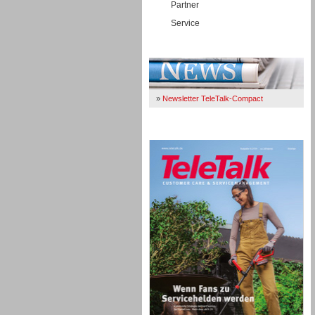
Partner
Service
Immer Up-To-Date
»
Newsletter TeleTalk-Compact
TeleTalk 04/26