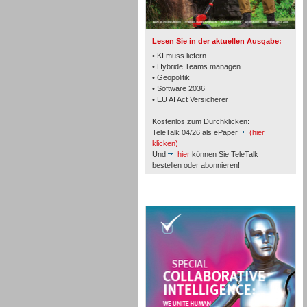
TK- und ACD-Systeme
Lesen Sie in der aktuellen Ausgabe:
• KI muss liefern
• Hybride Teams managen
• Geopolitik
• Software 2036
Workforce-Management
• EU AI Act Versicherer
Kostenlos zum Durchklicken:
TeleTalk 04/26 als ePaper
(hier
klicken)
Und
hier
können Sie TeleTalk
bestellen oder abonnieren!
Personal
TeleTalk Special
Personal