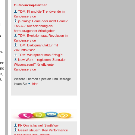
Outsourcing-Partner
TDM: KI und die Trendwende im
Kundenservice
ja-dialog: Home oder nicht Home?
d
TAS AG: Auszeichnung als
herausragender Arbeitgeber
s
TDM: Evolution statt Revolution im
Kundenservice
TDM: Dialogmanufaktur mit
Zukunftsvision
n-
TDM: Wie spricht man Erfolg?!
New Work – regiocom: Zentraler
ice
Wissenszugriff für effziente
und
Kundenservice
e,
n,
Weitere Themen-Specials und Beiträge
lesen Sie
hier
Fachbeiträge & Cases
KI- Omnichannel: Synthflow
Gezielt steuern: Key Performance