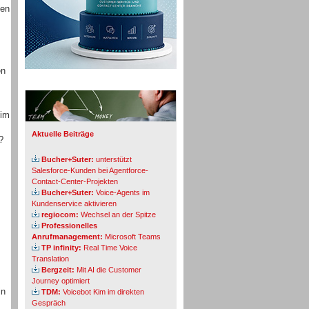
hen
en
Info-Board
 im
Aktuelle Beiträge
?
Bucher+Suter:
unterstützt
Salesforce-Kunden bei Agentforce-
Contact-Center-Projekten
Bucher+Suter:
Voice-Agents im
Kundenservice aktivieren
regiocom:
Wechsel an der Spitze
Professionelles
Anrufmanagement:
Microsoft Teams
TP infinity:
Real Time Voice
Translation
Bergzeit:
Mit AI die Customer
Journey optimiert
in
TDM:
Voicebot Kim im direkten
Gespräch