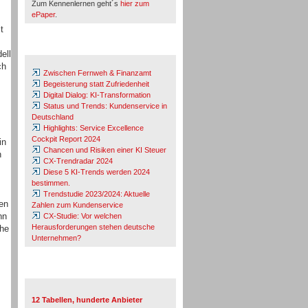
Zum Kennenlernen geht´s
hier zum
ePaper
.
t
Whitepaper & Studien
ell
ch
Zwischen Fernweh & Finanzamt
Begeisterung statt Zufriedenheit
Digital Dialog: KI-Transformation
Status und Trends: Kundenservice in
Deutschland
Highlights: Service Excellence
Cockpit Report 2024
in
Chancen und Risiken einer KI Steuer
n
CX-Trendradar 2024
Diese 5 KI-Trends werden 2024
bestimmen.
Trendstudie 2023/2024: Aktuelle
en
Zahlen zum Kundenservice
nn
CX-Studie: Vor welchen
Herausforderungen stehen deutsche
che
Unternehmen?
TeleTalk-Marktübersichten
12 Tabellen, hunderte Anbieter