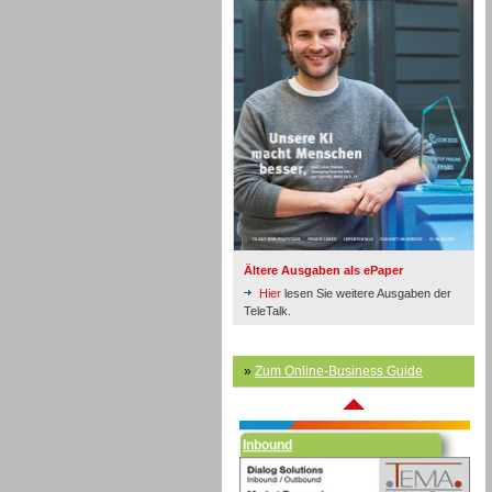
Inbound
Ältere Ausgaben als ePaper
Hier
lesen Sie weitere Ausgaben der
TeleTalk.
»
Zum Online-Business Guide
Inbound