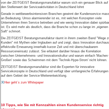
von der ZEITGEIST Beratungsmanufaktur warum sich ein genauer Blick auf
den Stellenwert der Serviceaktivitäten in Deutschland lohnt
Gerade in wettbewerbsintensiven Branchen gewinnt der Kundenservice mass
an Bedeutung. Umso alarmierender ist es, mit welchen Konzepten viele
Unternehmen ihren Service betreiben und wie wenig Innovation dabei spürba
ist. Es wird mehr als deutlich, dass die Branche schon zu lange im „eigenen
Saft“ schmort.
Die ZEITGEIST Beratungsmanufaktur räumt in ihrem zweiten Band "Wege 
Kunden" mit Mythen oder Irrglauben auf und zeigt, dass Innovation durchaus
effektvolle Erneuerung innerhalb kurzer Zeit und mit überschaubarem
Ressourceneinsatz zulässt. Sie erläutert darüber hinaus die Korrelation
zwischen Unternehmens- und Innovationskultur und warum einfach 'Machen 
Großen' sowie das Schwimmen mit dem 'Technik-Hype-Strom' nicht lohnen.
ZEITGEIST Beratungsmanufaktur sind die Experten für innovative
Servicekonzepte in Deutschland und verfügt über umfangreiche Erfahrungen
auf dem Gebiet der Service-Weiterentwicklung.
Hier geht´s zum Whitepaper
10 Tipps, wie Sie mit Kennzahlen einen Kundenservice richtig