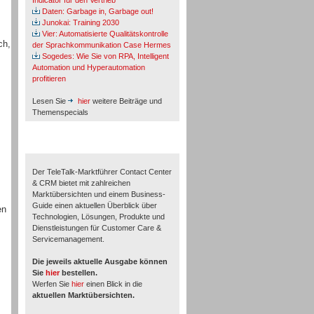
Indicator für den Vertrieb
Daten: Garbage in, Garbage out!
Junokai: Training 2030
Vier: Automatisierte Qualitätskontrolle
ch,
der Sprachkommunikation Case Hermes
Sogedes: Wie Sie von RPA, Intelligent
Automation und Hyperautomation
profitieren
Lesen Sie
hier
weitere Beiträge und
Themenspecials
TeleTalk-Marktführer 1/2026
Der TeleTalk-Marktführer Contact Center
& CRM bietet mit zahlreichen
Marktübersichten und einem Business-
Guide einen aktuellen Überblick über
en
Technologien, Lösungen, Produkte und
Dienstleistungen für Customer Care &
Servicemanagement.
Die jeweils aktuelle Ausgabe können
Sie
hier
bestellen.
Werfen Sie
hier
einen Blick in die
aktuellen Marktübersichten.