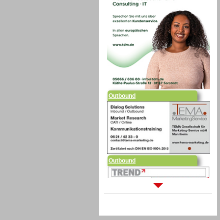
Outbound
Outbound
Sprachdialogsysteme u. Ki/
Sprachassistenten