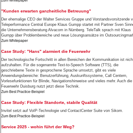
Zum Whitepaper
"Kunden erwarten ganzheitliche Betreuung"
Der ehemalige CEO der Walter Services Gruppe und Vorstandsvorsitzende 
Teleperformance Central Europe Klaus Gumpp startet mit Partner Sven Sinn
die Unternehmensberatung Alvacom in Nürnberg. TeleTalk sprach mit Klaus
Gumpp über Problembereiche und neue Lösungsansätze im Outsourcingmar
Zum Whitepaper
Case Study: "Hans" alarmiert die Feuerwehr
Der technologische Fortschritt in allen Bereichen der Kommunikation ist nich
aufzuhalten. Für die sogenannte Text-to-Speech Software (TTS), die
geschriebene Texte in gesprochene Sprache umsetzt, gibt es viele
Anwendungsbereiche: Benutzerführung, Auskunftssysteme, Call Centern,
Vorlesefunktionen für Blinde, Navigationshinweise und vieles mehr. Auch die
Feuerwehr Duisburg nutzt jetzt diese Technik.
Zum Best Practice-Beispiel
Case Study: Flexible Standorte, stabile Qualität
Invitel setzt auf VoIP-Technologie und ContactCenter Suite von Sikom.
Zum Best Practice-Beispiel
Service 2025 - wohin führt der Weg?