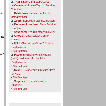
TAS:
Effizienz trifft auf Qualität
Caseris:
Auf dem Weg zur Service-
Exzellenz
iv
Synthflow:
Contact Center als
Umsatztreiber
Zoom:
Kundenservice neu denken
r
Konecta:
Investieren Sie in Service-
Exzellenz
sonocom:
Der Ton macht die Musik
QNova:
Kontaktanalyse ohne
zum
Training
USU:
Chatbots und ihre Zukunft im
Kundenservice
»
Alle Beiträge
wir
Five9:
Intelligente Virtual Agents
(IVAs) markieren Umbruch im
Kundenservice
»
Alle Beiträge
byon:
IT- Sicherheit: Ein Must-Have
für KMU
»
Alle Beiträge
Sogedes:
Experience meets
Efficency
»
Alle Beiträge
Themen-Specials