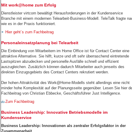
Mit work@home zum Erfolg
Dienstleister virtcom bewältigt Herausforderungen in der Kundenservice
Branche mit einem modernen Telearbeit-Business-Modell. TeleTalk fragte na
wie es in der Praxis funktioniert.
Hier geht´s zum Fachbeitrag
Personaleinsatzplanung bei Telearbeit
Die Einbindung von Mitarbeitern im Home Office ist für Contact Center eine
attraktive Alternative. Sie hilft, kurze und oft sehr überraschend eintretende
Lastspitzen abzudecken und personelle Ausfälle schnell und effizient
auszugleichen. Zusätzlich können dadurch Mitarbeiter auch jenseits des
direkten Einzugsgebiets des Contact Centers rekrutiert werden.
Der hohen Attraktivität des Work@Home-Modells steht allerdings eine nicht
minder hohe Komplexität auf der Planungsseite gegenüber. Lesen Sie hier d
Fachbeitrag von Christian Ebbecke, Geschäftsführer Just Intelligence.
Zum Fachbeitrag
Business Leadership: Innovative Betriebsmodelle im
Kundenservice
Business
Leadership: Innovationen als zentraler Erfolgsfaktor in der
Zusammenarbeit