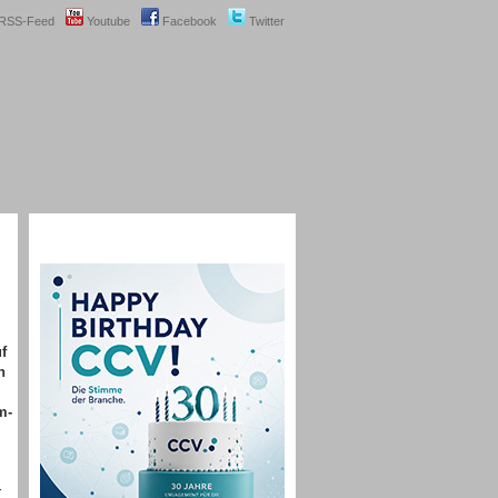
RSS-Feed
Youtube
Facebook
Twitter
f
n
m-
r