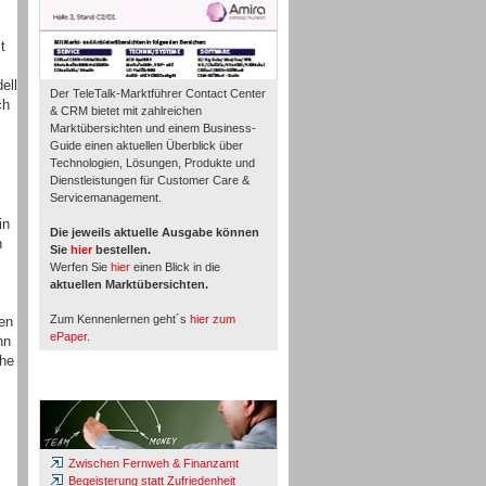
t
ell
Der TeleTalk-Marktführer Contact Center
ch
& CRM bietet mit zahlreichen
Marktübersichten und einem Business-
Guide einen aktuellen Überblick über
Technologien, Lösungen, Produkte und
Dienstleistungen für Customer Care &
Servicemanagement.
in
Die jeweils aktuelle Ausgabe können
n
Sie
hier
bestellen.
Werfen Sie
hier
einen Blick in die
aktuellen Marktübersichten.
Zum Kennenlernen geht´s
hier zum
en
ePaper
.
nn
che
Whitepaper & Studien
Zwischen Fernweh & Finanzamt
Begeisterung statt Zufriedenheit