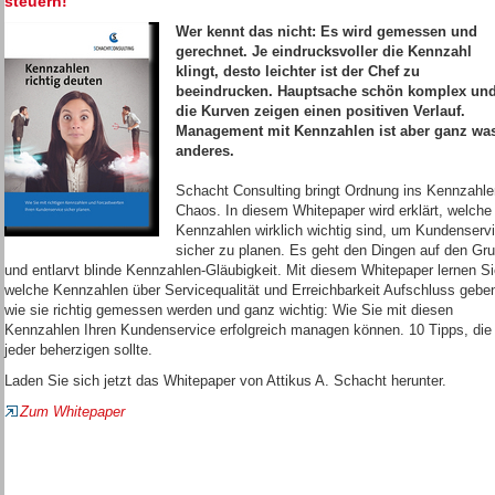
steuern!
Wer kennt das nicht: Es wird gemessen und
gerechnet. Je eindrucksvoller die Kennzahl
klingt, desto leichter ist der Chef zu
beeindrucken. Hauptsache schön komplex un
die Kurven zeigen einen positiven Verlauf.
Management mit Kennzahlen ist aber ganz wa
anderes.
Schacht Consulting bringt Ordnung ins Kennzahle
Chaos. In diesem Whitepaper wird erklärt, welche
Kennzahlen wirklich wichtig sind, um Kundenserv
sicher zu planen. Es geht den Dingen auf den Gr
und entlarvt blinde Kennzahlen-Gläubigkeit. Mit diesem Whitepaper lernen Si
welche Kennzahlen über Servicequalität und Erreichbarkeit Aufschluss gebe
wie sie richtig gemessen werden und ganz wichtig: Wie Sie mit diesen
Kennzahlen Ihren Kundenservice erfolgreich managen können. 10 Tipps, die
jeder beherzigen sollte.
Laden Sie sich jetzt das Whitepaper von Attikus A. Schacht herunter.
Zum Whitepaper