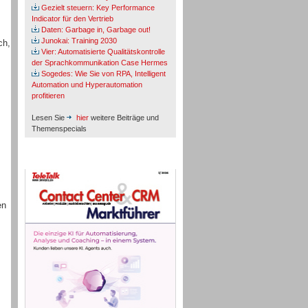
Gezielt steuern: Key Performance
Indicator für den Vertrieb
Daten: Garbage in, Garbage out!
Junokai: Training 2030
ch,
Vier: Automatisierte Qualitätskontrolle
der Sprachkommunikation Case Hermes
Sogedes: Wie Sie von RPA, Intelligent
Automation und Hyperautomation
profitieren
Lesen Sie
hier
weitere Beiträge und
Themenspecials
TeleTalk-Marktführer 1/2026
en