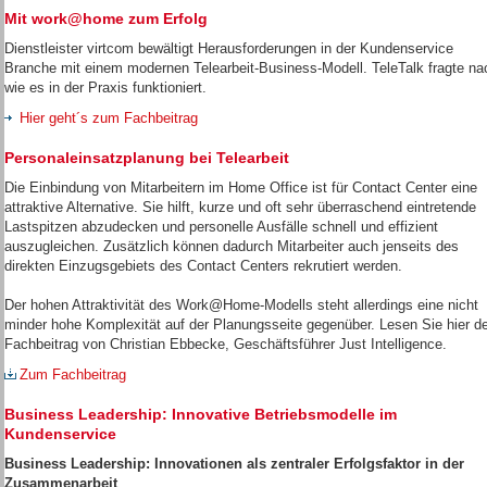
Mit work@home zum Erfolg
Dienstleister virtcom bewältigt Herausforderungen in der Kundenservice
Branche mit einem modernen Telearbeit-Business-Modell. TeleTalk fragte na
wie es in der Praxis funktioniert.
Hier geht´s zum Fachbeitrag
Personaleinsatzplanung bei Telearbeit
Die Einbindung von Mitarbeitern im Home Office ist für Contact Center eine
attraktive Alternative. Sie hilft, kurze und oft sehr überraschend eintretende
Lastspitzen abzudecken und personelle Ausfälle schnell und effizient
auszugleichen. Zusätzlich können dadurch Mitarbeiter auch jenseits des
direkten Einzugsgebiets des Contact Centers rekrutiert werden.
Der hohen Attraktivität des Work@Home-Modells steht allerdings eine nicht
minder hohe Komplexität auf der Planungsseite gegenüber. Lesen Sie hier d
Fachbeitrag von Christian Ebbecke, Geschäftsführer Just Intelligence.
Zum Fachbeitrag
Business Leadership: Innovative Betriebsmodelle im
Kundenservice
Business
Leadership: Innovationen als zentraler Erfolgsfaktor in der
Zusammenarbeit