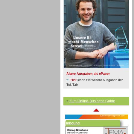
Inbound
Ältere Ausgaben als ePaper
Hier
lesen Sie weitere Ausgaben der
TeleTalk.
»
Zum Online-Business Guide
Inbound