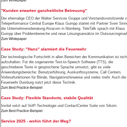
Zum Whitepaper
"Kunden erwarten ganzheitliche Betreuung"
Der ehemalige CEO der Walter Services Gruppe und Vorstandsvorsitzende 
Teleperformance Central Europe Klaus Gumpp startet mit Partner Sven Sinn
die Unternehmensberatung Alvacom in Nürnberg. TeleTalk sprach mit Klaus
Gumpp über Problembereiche und neue Lösungsansätze im Outsourcingmar
Zum Whitepaper
Case Study: "Hans" alarmiert die Feuerwehr
Der technologische Fortschritt in allen Bereichen der Kommunikation ist nich
aufzuhalten. Für die sogenannte Text-to-Speech Software (TTS), die
geschriebene Texte in gesprochene Sprache umsetzt, gibt es viele
Anwendungsbereiche: Benutzerführung, Auskunftssysteme, Call Centern,
Vorlesefunktionen für Blinde, Navigationshinweise und vieles mehr. Auch die
Feuerwehr Duisburg nutzt jetzt diese Technik.
Zum Best Practice-Beispiel
Case Study: Flexible Standorte, stabile Qualität
Invitel setzt auf VoIP-Technologie und ContactCenter Suite von Sikom.
Zum Best Practice-Beispiel
Service 2025 - wohin führt der Weg?