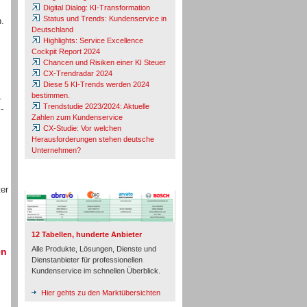
Digital Dialog: KI-Transformation
Status und Trends: Kundenservice in
n.
Deutschland
Highlights: Service Excellence
Cockpit Report 2024
Chancen und Risiken einer KI Steuer
CX-Trendradar 2024
Diese 5 KI-Trends werden 2024
.
bestimmen.
Trendstudie 2023/2024: Aktuelle
-
Zahlen zum Kundenservice
CX-Studie: Vor welchen
Herausforderungen stehen deutsche
Unternehmen?
TeleTalk-Marktübersichten
er
12 Tabellen, hunderte Anbieter
Alle Produkte, Lösungen, Dienste und
en
Dienstanbieter für professionellen
Kundenservice im schnellen Überblick.
Hier gehts zu den Marktübersichten