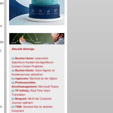
hen
en
Info-Board
 im
Aktuelle Beiträge
?
Bucher+Suter:
unterstützt
Salesforce-Kunden bei Agentforce-
Contact-Center-Projekten
Bucher+Suter:
Voice-Agents im
Kundenservice aktivieren
regiocom:
Wechsel an der Spitze
Professionelles
Anrufmanagement:
Microsoft Teams
TP infinity:
Real Time Voice
Translation
Bergzeit:
Mit AI die Customer
Journey optimiert
in
TDM:
Voicebot Kim im direkten
Gespräch