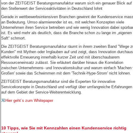
von der ZEITGEIST Beratungsmanufaktur warum sich ein genauer Blick auf
den Stellenwert der Serviceaktivitäten in Deutschland lohnt
Gerade in wettbewerbsintensiven Branchen gewinnt der Kundenservice mass
an Bedeutung. Umso alarmierender ist es, mit welchen Konzepten viele
Unternehmen ihren Service betreiben und wie wenig Innovation dabei spürba
ist. Es wird mehr als deutlich, dass die Branche schon zu lange im „eigenen
Saft“ schmort.
Die ZEITGEIST Beratungsmanufaktur räumt in ihrem zweiten Band "Wege 
Kunden" mit Mythen oder Irrglauben auf und zeigt, dass Innovation durchaus
effektvolle Erneuerung innerhalb kurzer Zeit und mit überschaubarem
Ressourceneinsatz zulässt. Sie erläutert darüber hinaus die Korrelation
zwischen Unternehmens- und Innovationskultur und warum einfach 'Machen 
Großen' sowie das Schwimmen mit dem 'Technik-Hype-Strom' nicht lohnen.
ZEITGEIST Beratungsmanufaktur sind die Experten für innovative
Servicekonzepte in Deutschland und verfügt über umfangreiche Erfahrungen
auf dem Gebiet der Service-Weiterentwicklung.
Hier geht´s zum Whitepaper
10 Tipps, wie Sie mit Kennzahlen einen Kundenservice richtig