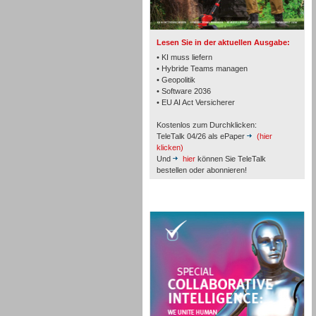
TK- und ACD-Systeme
Lesen Sie in der aktuellen Ausgabe:
• KI muss liefern
• Hybride Teams managen
• Geopolitik
• Software 2036
Workforce-Management
• EU AI Act Versicherer
Kostenlos zum Durchklicken:
TeleTalk 04/26 als ePaper
(hier
klicken)
Und
hier
können Sie TeleTalk
bestellen oder abonnieren!
Personal
TeleTalk Special
Personal