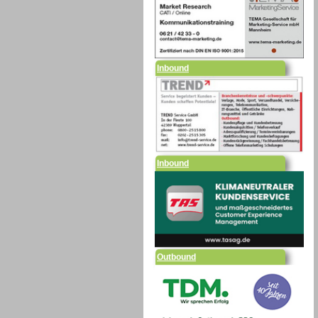
Inbound
Inbound
Outbound