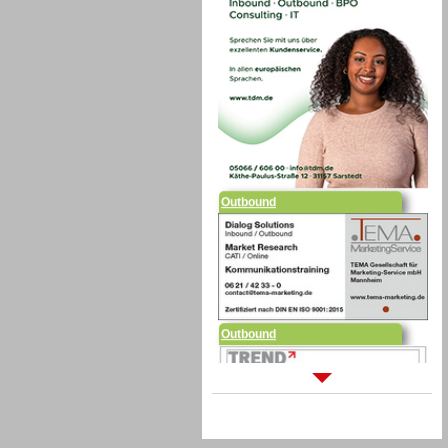
Outbound
Outbound
Sprachdialogsysteme u. Ki/
Sprachassistenten