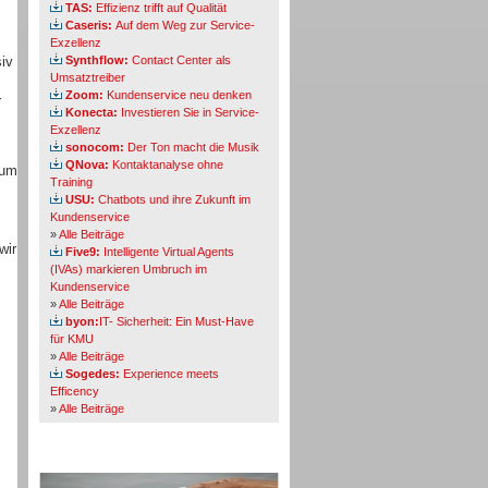
TAS:
Effizienz trifft auf Qualität
Caseris:
Auf dem Weg zur Service-
Exzellenz
iv
Synthflow:
Contact Center als
Umsatztreiber
Zoom:
Kundenservice neu denken
r
Konecta:
Investieren Sie in Service-
Exzellenz
sonocom:
Der Ton macht die Musik
QNova:
Kontaktanalyse ohne
zum
Training
USU:
Chatbots und ihre Zukunft im
Kundenservice
»
Alle Beiträge
wir
Five9:
Intelligente Virtual Agents
(IVAs) markieren Umbruch im
Kundenservice
»
Alle Beiträge
byon:
IT- Sicherheit: Ein Must-Have
für KMU
»
Alle Beiträge
Sogedes:
Experience meets
Efficency
»
Alle Beiträge
Themen-Specials