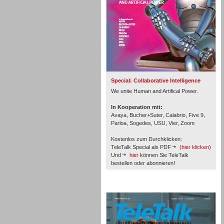
Inbound
Special: Collaborative Intelligence
We unite Human and Artifical Power.
In Kooperation mit:
Avaya, Bucher+Suter, Calabrio, Five 9,
Parloa, Sogedes, USU, Vier, Zoom
Kostenlos zum Durchklicken:
TeleTalk Special als PDF
(hier klicken)
Und
hier
können Sie TeleTalk
bestellen oder abonnieren!
TeleTalk Archiv
Inbound