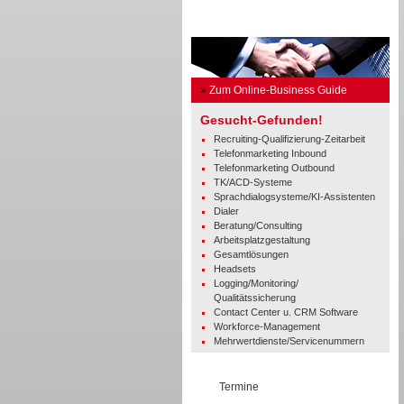
Business Guide
»
Zum Online-Business Guide
Gesucht-Gefunden!
Recruiting-Qualifizierung-Zeitarbeit
Telefonmarketing Inbound
Telefonmarketing Outbound
TK/ACD-Systeme
Sprachdialogsysteme/KI-Assistenten
Dialer
Beratung/Consulting
Arbeitsplatzgestaltung
Gesamtlösungen
Headsets
Logging/Monitoring/
Qualitätssicherung
Contact Center u. CRM Software
Workforce-Management
Mehrwertdienste/Servicenummern
Termine