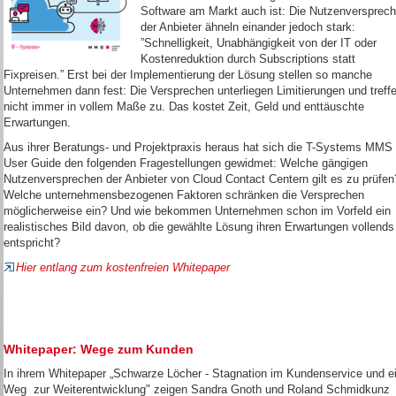
Software am Markt auch ist: Die Nutzenversprec
der Anbieter ähneln einander jedoch stark:
”Schnelligkeit, Unabhängigkeit von der IT oder
Kostenreduktion durch Subscriptions statt
Fixpreisen.” Erst bei der Implementierung der Lösung stellen so manche
Unternehmen dann fest: Die Versprechen unterliegen Limitierungen und treff
nicht immer in vollem Maße zu. Das kostet Zeit, Geld und enttäuschte
Erwartungen.
Aus ihrer Beratungs- und Projektpraxis heraus hat sich die T-Systems MMS
User Guide den folgenden Fragestellungen gewidmet: Welche gängigen
Nutzenversprechen der Anbieter von Cloud Contact Centern gilt es zu prüfen
Welche unternehmensbezogenen Faktoren schränken die Versprechen
möglicherweise ein? Und wie bekommen Unternehmen schon im Vorfeld ein
realistisches Bild davon, ob die gewählte Lösung ihren Erwartungen vollends
entspricht?
Hier entlang zum kostenfreien Whitepaper
Whitepaper: Wege zum Kunden
In ihrem Whitepaper „Schwarze Löcher - Stagnation im Kundenservice und e
Weg zur Weiterentwicklung" zeigen Sandra Gnoth und Roland Schmidkunz