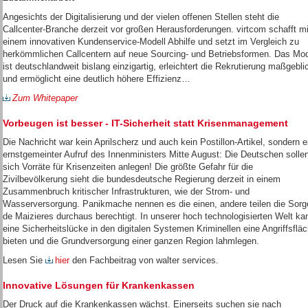
Angesichts der Digitalisierung und der vielen offenen Stellen steht die
Callcenter-Branche derzeit vor großen Herausforderungen. virtcom schafft mi
einem innovativen Kundenservice-Modell Abhilfe und setzt im Vergleich zu
herkömmlichen Callcentern auf neue Sourcing- und Betriebsformen. Das Mod
ist deutschlandweit bislang einzigartig, erleichtert die Rekrutierung maßgebli
und ermöglicht eine deutlich höhere Effizienz…
Zum Whitepaper
Vorbeugen ist besser - IT-Sicherheit statt Krisenmanagement
Die Nachricht war kein Aprilscherz und auch kein Postillon-Artikel, sondern e
ernstgemeinter Aufruf des Innenministers Mitte August: Die Deutschen solle
sich Vorräte für Krisenzeiten anlegen! Die größte Gefahr für die
Zivilbevölkerung sieht die bundesdeutsche Regierung derzeit in einem
Zusammenbruch kritischer Infrastrukturen, wie der Strom- und
Wasserversorgung. Panikmache nennen es die einen, andere teilen die Sorg
de Maizieres durchaus berechtigt. In unserer hoch technologisierten Welt ka
eine Sicherheitslücke in den digitalen Systemen Kriminellen eine Angriffsflä
bieten und die Grundversorgung einer ganzen Region lahmlegen.
Lesen Sie
hier
den Fachbeitrag von walter services.
Innovative Lösungen für Krankenkassen
Der Druck auf die Krankenkassen wächst. Einerseits suchen sie nach