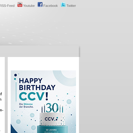
RSS-Feed
Youtube
Facebook
Twitter
f
n
m-
r