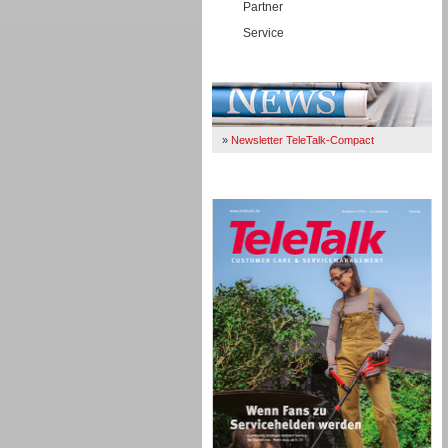
Partner
Service
Immer Up-To-Date
»
Newsletter TeleTalk-Compact
TeleTalk 04/26