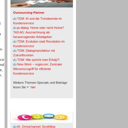
Outsourcing-Partner
TDM: KI und die Trendwende im
d
Kundenservice
ja-dialog: Home oder nicht Home?
TAS AG: Auszeichnung als
s
herausragender Arbeitgeber
TDM: Evolution statt Revolution im
Kundenservice
n-
TDM: Dialogmanufaktur mit
Zukunftsvision
ice
TDM: Wie spricht man Erfolg?!
und
New Work – regiocom: Zentraler
Wissenszugriff für effziente
e,
Kundenservice
n,
Weitere Themen-Specials und Beiträge
lesen Sie
hier
Fachbeiträge & Cases
KI- Omnichannel: Synthflow