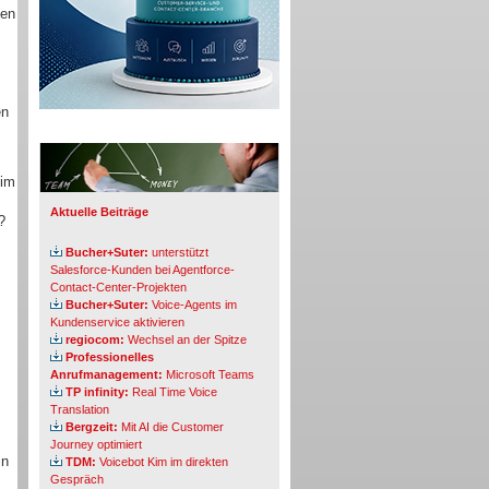
hen
en
Info-Board
 im
Aktuelle Beiträge
?
Bucher+Suter:
unterstützt
Salesforce-Kunden bei Agentforce-
Contact-Center-Projekten
Bucher+Suter:
Voice-Agents im
Kundenservice aktivieren
regiocom:
Wechsel an der Spitze
Professionelles
Anrufmanagement:
Microsoft Teams
TP infinity:
Real Time Voice
Translation
Bergzeit:
Mit AI die Customer
Journey optimiert
in
TDM:
Voicebot Kim im direkten
Gespräch