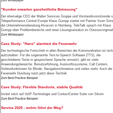
Zum Whitepaper
"Kunden erwarten ganzheitliche Betreuung"
Der ehemalige CEO der Walter Services Gruppe und Vorstandsvorsitzende 
Teleperformance Central Europe Klaus Gumpp startet mit Partner Sven Sinn
die Unternehmensberatung Alvacom in Nürnberg. TeleTalk sprach mit Klaus
Gumpp über Problembereiche und neue Lösungsansätze im Outsourcingmar
Zum Whitepaper
Case Study: "Hans" alarmiert die Feuerwehr
Der technologische Fortschritt in allen Bereichen der Kommunikation ist nich
aufzuhalten. Für die sogenannte Text-to-Speech Software (TTS), die
geschriebene Texte in gesprochene Sprache umsetzt, gibt es viele
Anwendungsbereiche: Benutzerführung, Auskunftssysteme, Call Centern,
Vorlesefunktionen für Blinde, Navigationshinweise und vieles mehr. Auch die
Feuerwehr Duisburg nutzt jetzt diese Technik.
Zum Best Practice-Beispiel
Case Study: Flexible Standorte, stabile Qualität
Invitel setzt auf VoIP-Technologie und ContactCenter Suite von Sikom.
Zum Best Practice-Beispiel
Service 2025 - wohin führt der Weg?