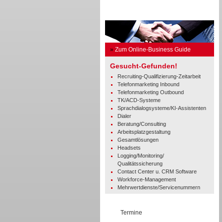
Business Guide
»
Zum Online-Business Guide
Gesucht-Gefunden!
Recruiting-Qualifizierung-Zeitarbeit
Telefonmarketing Inbound
Telefonmarketing Outbound
TK/ACD-Systeme
Sprachdialogsysteme/KI-Assistenten
Dialer
Beratung/Consulting
Arbeitsplatzgestaltung
Gesamtlösungen
Headsets
Logging/Monitoring/
Qualitätssicherung
Contact Center u. CRM Software
Workforce-Management
Mehrwertdienste/Servicenummern
Termine