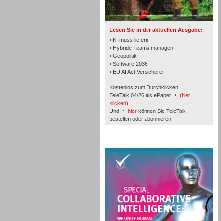
TK- und ACD-Systeme
Lesen Sie in der aktuellen Ausgabe:
• KI muss liefern
• Hybride Teams managen
• Geopolitik
• Software 2036
Workforce-Management
• EU AI Act Versicherer
Kostenlos zum Durchklicken:
TeleTalk 04/26 als ePaper
(hier
klicken)
Und
hier
können Sie TeleTalk
bestellen oder abonnieren!
Personal
TeleTalk Special
Personal