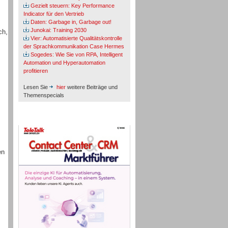
Gezielt steuern: Key Performance
Indicator für den Vertrieb
Daten: Garbage in, Garbage out!
Junokai: Training 2030
ch,
Vier: Automatisierte Qualitätskontrolle
der Sprachkommunikation Case Hermes
Sogedes: Wie Sie von RPA, Intelligent
Automation und Hyperautomation
profitieren
Lesen Sie
hier
weitere Beiträge und
Themenspecials
TeleTalk-Marktführer 1/2026
en