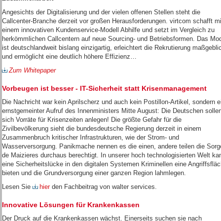
Angesichts der Digitalisierung und der vielen offenen Stellen steht die
Callcenter-Branche derzeit vor großen Herausforderungen. virtcom schafft mi
einem innovativen Kundenservice-Modell Abhilfe und setzt im Vergleich zu
herkömmlichen Callcentern auf neue Sourcing- und Betriebsformen. Das Mod
ist deutschlandweit bislang einzigartig, erleichtert die Rekrutierung maßgebli
und ermöglicht eine deutlich höhere Effizienz…
Zum Whitepaper
Vorbeugen ist besser - IT-Sicherheit statt Krisenmanagement
Die Nachricht war kein Aprilscherz und auch kein Postillon-Artikel, sondern e
ernstgemeinter Aufruf des Innenministers Mitte August: Die Deutschen solle
sich Vorräte für Krisenzeiten anlegen! Die größte Gefahr für die
Zivilbevölkerung sieht die bundesdeutsche Regierung derzeit in einem
Zusammenbruch kritischer Infrastrukturen, wie der Strom- und
Wasserversorgung. Panikmache nennen es die einen, andere teilen die Sorg
de Maizieres durchaus berechtigt. In unserer hoch technologisierten Welt ka
eine Sicherheitslücke in den digitalen Systemen Kriminellen eine Angriffsflä
bieten und die Grundversorgung einer ganzen Region lahmlegen.
Lesen Sie
hier
den Fachbeitrag von walter services.
Innovative Lösungen für Krankenkassen
Der Druck auf die Krankenkassen wächst. Einerseits suchen sie nach