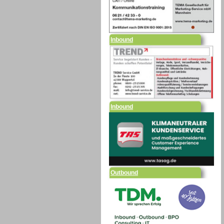
Inbound
Inbound
Outbound