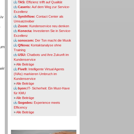
TAS:
Effizienz trifft auf Qualität
Caseris:
Auf dem Weg zur Service-
Exzellenz
iv
Synthflow:
Contact Center als
Umsatztreiber
Zoom:
Kundenservice neu denken
r
Konecta:
Investieren Sie in Service-
Exzellenz
sonocom:
Der Ton macht die Musik
QNova:
Kontaktanalyse ohne
zum
Training
USU:
Chatbots und ihre Zukunft im
Kundenservice
»
Alle Beiträge
wir
Five9:
Intelligente Virtual Agents
(IVAs) markieren Umbruch im
Kundenservice
»
Alle Beiträge
byon:
IT- Sicherheit: Ein Must-Have
für KMU
»
Alle Beiträge
Sogedes:
Experience meets
Efficency
»
Alle Beiträge
Themen-Specials