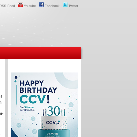
RSS-Feed
Youtube
Facebook
Twitter
f
n
m-
r