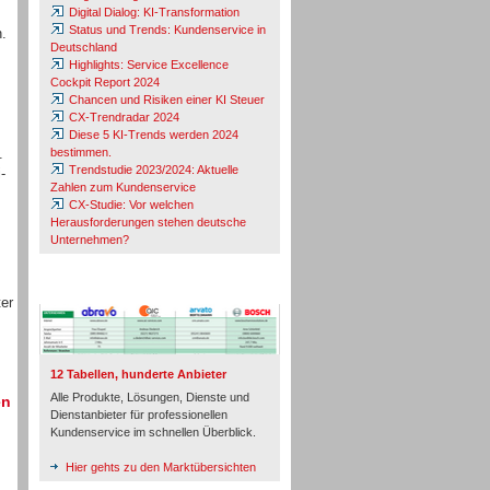
Digital Dialog: KI-Transformation
Status und Trends: Kundenservice in
n.
Deutschland
Highlights: Service Excellence
Cockpit Report 2024
Chancen und Risiken einer KI Steuer
CX-Trendradar 2024
Diese 5 KI-Trends werden 2024
.
bestimmen.
Trendstudie 2023/2024: Aktuelle
-
Zahlen zum Kundenservice
CX-Studie: Vor welchen
Herausforderungen stehen deutsche
Unternehmen?
TeleTalk-Marktübersichten
er
12 Tabellen, hunderte Anbieter
Alle Produkte, Lösungen, Dienste und
en
Dienstanbieter für professionellen
Kundenservice im schnellen Überblick.
Hier gehts zu den Marktübersichten