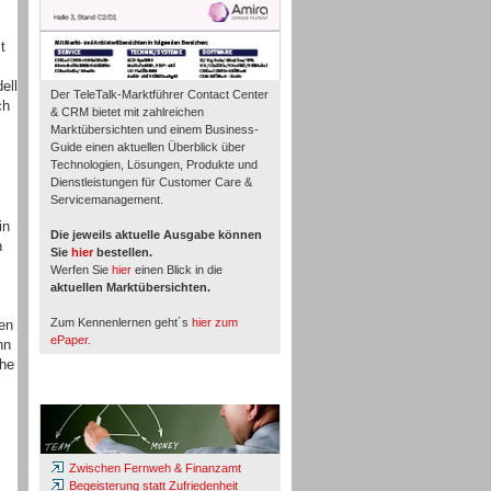
t
ell
Der TeleTalk-Marktführer Contact Center
ch
& CRM bietet mit zahlreichen
Marktübersichten und einem Business-
Guide einen aktuellen Überblick über
Technologien, Lösungen, Produkte und
Dienstleistungen für Customer Care &
Servicemanagement.
in
Die jeweils aktuelle Ausgabe können
n
Sie
hier
bestellen.
Werfen Sie
hier
einen Blick in die
aktuellen Marktübersichten.
Zum Kennenlernen geht´s
hier zum
en
ePaper
.
nn
che
Whitepaper & Studien
Zwischen Fernweh & Finanzamt
Begeisterung statt Zufriedenheit