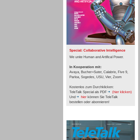
Inbound
Special: Collaborative Intelligence
We unite Human and Artifical Power.
In Kooperation mit:
Avaya, Bucher+Suter, Calabrio, Five 9,
Parloa, Sogedes, USU, Vier, Zoom
Kostenlos zum Durchklicken:
TeleTalk Special als PDF
(hier klicken)
Und
hier
können Sie TeleTalk
bestellen oder abonnieren!
TeleTalk Archiv
Inbound