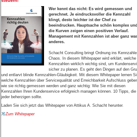
steuern!
Wer kennt das nicht: Es wird gemessen und
gerechnet. Je eindrucksvoller die Kennzahl
klingt, desto leichter ist der Chef zu
beeindrucken. Hauptsache schön komplex un
die Kurven zeigen einen positiven Verlauf.
Management mit Kennzahlen ist aber ganz wa
anderes.
Schacht Consulting bringt Ordnung ins Kennzahle
Chaos. In diesem Whitepaper wird erklärt, welche
Kennzahlen wirklich wichtig sind, um Kundenserv
sicher zu planen. Es geht den Dingen auf den Gr
und entlarvt blinde Kennzahlen-Gläubigkeit. Mit diesem Whitepaper lernen Si
welche Kennzahlen über Servicequalität und Erreichbarkeit Aufschluss gebe
wie sie richtig gemessen werden und ganz wichtig: Wie Sie mit diesen
Kennzahlen Ihren Kundenservice erfolgreich managen können. 10 Tipps, die
jeder beherzigen sollte.
Laden Sie sich jetzt das Whitepaper von Attikus A. Schacht herunter.
Zum Whitepaper