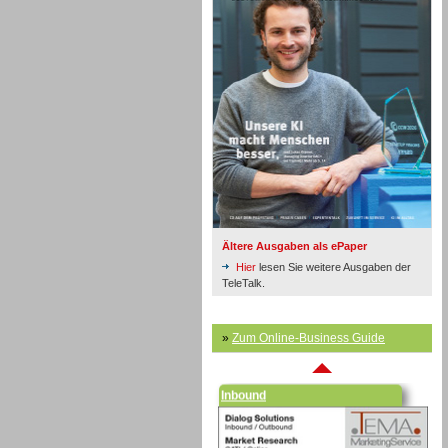
Inbound
Ältere Ausgaben als ePaper
Hier
lesen Sie weitere Ausgaben der
TeleTalk.
»
Zum Online-Business Guide
Inbound