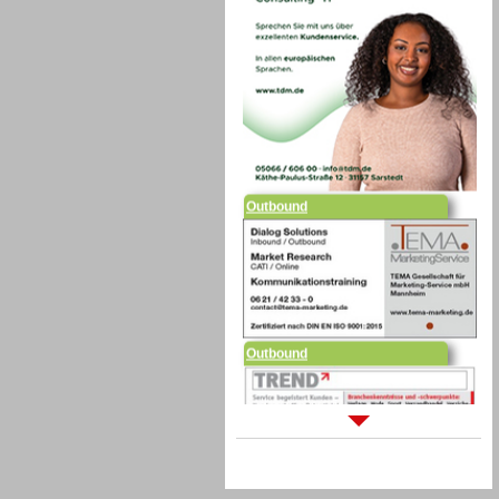
Outbound
Outbound
Sprachdialogsysteme u. Ki/
Sprachassistenten