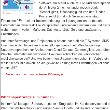
Software am Markt auch ist: Die Nutzenversprec
der Anbieter ähneln einander jedoch stark:
”Schnelligkeit, Unabhängigkeit von der IT oder
Kostenreduktion durch Subscriptions statt
Fixpreisen.” Erst bei der Implementierung der Lösung stellen so manche
Unternehmen dann fest: Die Versprechen unterliegen Limitierungen und treff
nicht immer in vollem Maße zu. Das kostet Zeit, Geld und enttäuschte
Erwartungen.
Aus ihrer Beratungs- und Projektpraxis heraus hat sich die T-Systems MMS
User Guide den folgenden Fragestellungen gewidmet: Welche gängigen
Nutzenversprechen der Anbieter von Cloud Contact Centern gilt es zu prüfen
Welche unternehmensbezogenen Faktoren schränken die Versprechen
möglicherweise ein? Und wie bekommen Unternehmen schon im Vorfeld ein
realistisches Bild davon, ob die gewählte Lösung ihren Erwartungen vollends
entspricht?
Hier entlang zum kostenfreien Whitepaper
Whitepaper: Wege zum Kunden
In ihrem Whitepaper „Schwarze Löcher - Stagnation im Kundenservice und e
Weg zur Weiterentwicklung" zeigen Sandra Gnoth und Roland Schmidkunz