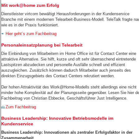
Mit work@home zum Erfolg
Dienstleister virtcom bewältigt Herausforderungen in der Kundenservice
Branche mit einem modernen Telearbeit-Business-Modell. TeleTalk fragte na
wie es in der Praxis funktioniert.
Hier geht´s zum Fachbeitrag
Personaleinsatzplanung bei Telearbeit
Die Einbindung von Mitarbeitern im Home Office ist für Contact Center eine
attraktive Alternative. Sie hilft, kurze und oft sehr überraschend eintretende
Lastspitzen abzudecken und personelle Ausfälle schnell und effizient
auszugleichen. Zusätzlich können dadurch Mitarbeiter auch jenseits des
direkten Einzugsgebiets des Contact Centers rekrutiert werden.
Der hohen Attraktivität des Work@Home-Modells steht allerdings eine nicht
minder hohe Komplexität auf der Planungsseite gegenüber. Lesen Sie hier d
Fachbeitrag von Christian Ebbecke, Geschäftsführer Just Intelligence.
Zum Fachbeitrag
Business Leadership: Innovative Betriebsmodelle im
Kundenservice
Business
Leadership: Innovationen als zentraler Erfolgsfaktor in der
Zusammenarbeit