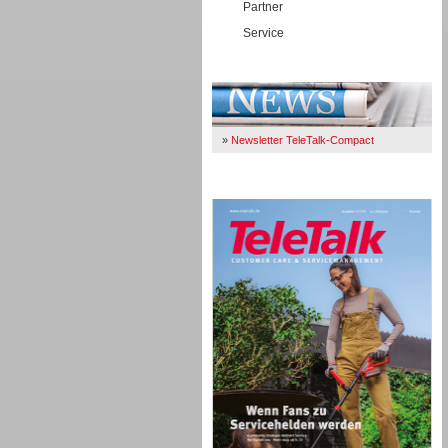
Partner
Service
Immer Up-To-Date
»
Newsletter TeleTalk-Compact
TeleTalk 04/26