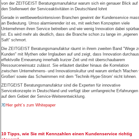
von der ZEITGEIST Beratungsmanufaktur warum sich ein genauer Blick auf
den Stellenwert der Serviceaktivitäten in Deutschland lohnt
Gerade in wettbewerbsintensiven Branchen gewinnt der Kundenservice mass
an Bedeutung. Umso alarmierender ist es, mit welchen Konzepten viele
Unternehmen ihren Service betreiben und wie wenig Innovation dabei spürba
ist. Es wird mehr als deutlich, dass die Branche schon zu lange im „eigenen
Saft“ schmort.
Die ZEITGEIST Beratungsmanufaktur räumt in ihrem zweiten Band "Wege 
Kunden" mit Mythen oder Irrglauben auf und zeigt, dass Innovation durchaus
effektvolle Erneuerung innerhalb kurzer Zeit und mit überschaubarem
Ressourceneinsatz zulässt. Sie erläutert darüber hinaus die Korrelation
zwischen Unternehmens- und Innovationskultur und warum einfach 'Machen 
Großen' sowie das Schwimmen mit dem 'Technik-Hype-Strom' nicht lohnen.
ZEITGEIST Beratungsmanufaktur sind die Experten für innovative
Servicekonzepte in Deutschland und verfügt über umfangreiche Erfahrungen
auf dem Gebiet der Service-Weiterentwicklung.
Hier geht´s zum Whitepaper
10 Tipps, wie Sie mit Kennzahlen einen Kundenservice richtig