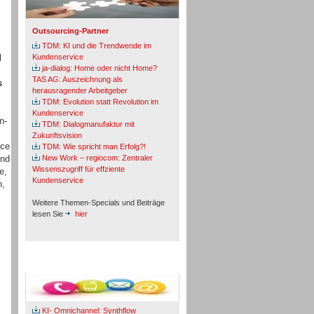
Outsourcing-Partner
TDM: KI und die Trendwende im
d
Kundenservice
ja-dialog: Home oder nicht Home?
TAS AG: Auszeichnung als
s
herausragender Arbeitgeber
TDM: Evolution statt Revolution im
Kundenservice
n-
TDM: Dialogmanufaktur mit
Zukunftsvision
ice
TDM: Wie spricht man Erfolg?!
und
New Work – regiocom: Zentraler
Wissenszugriff für effziente
e,
Kundenservice
n,
Weitere Themen-Specials und Beiträge
lesen Sie
hier
Fachbeiträge & Cases
KI- Omnichannel: Synthflow