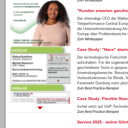
Zum Whitepaper
"Kunden erwarten ganzhei
Der ehemalige CEO der Walter
Teleperformance Central Europ
die Unternehmensberatung Alv
Gumpp über Problembereiche 
Outbound
Zum Whitepaper
Case Study: "Hans" alarm
Der technologische Fortschritt
aufzuhalten. Für die sogenann
geschriebene Texte in gesproc
Anwendungsbereiche: Benutzer
Outbound
Vorlesefunktionen für Blinde, 
Feuerwehr Duisburg nutzt jetzt
Zum Best Practice-Beispiel
Case Study: Flexible Stand
Invitel setzt auf VoIP-Techno
Zum Best Practice-Beispiel
Sprachdialogsysteme u. Ki/
Sprachassistenten
Service 2025 - wohin führ