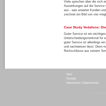
Viele sprechen über die sich 
Auswirkungen auf die Service 
aus - was erwartet Kunden un
zeichnet ein Bild von vier mög
Sprachdialogsysteme u. Ki/
Case Study Vodafone: Die
Sprachassistenten
Guter Service ist ein wichtige
Unterscheidungsmerkmal für e
guter Service ist allerdings e
und nachweisen lässt. Denn nu
Rückschlüsse aus seinem Servi
Start
Kontakt
Impressum / Datenschutz
© telepublic V
Sprachdialogsysteme u. Ki/
Sprachassistenten