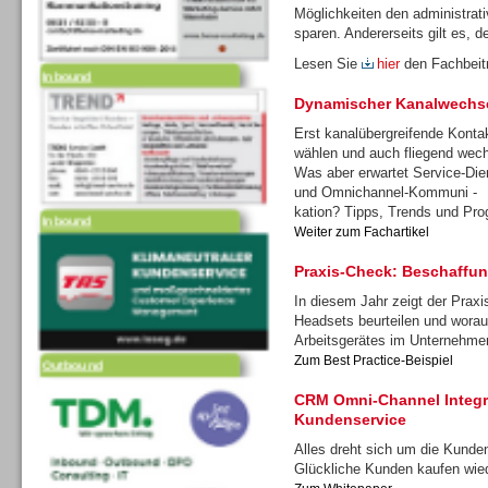
Möglichkeiten den administrat
sparen. Andererseits gilt es, d
Inbound
Lesen Sie
hier
den Fachbei
Dynamischer Kanalwechs
Erst kanalübergreifende Konta
wählen und auch fliegend wec
Was aber erwartet Service-Dien
Inbound
und Omnichannel-Kommuni -
kation? Tipps, Trends und Pro
Weiter zum Fachartikel
Praxis-Check: Beschaffu
In diesem Jahr zeigt der Prax
Headsets beurteilen und worau
Outbound
Arbeitsgerätes im Unternehm
Zum Best Practice-Beispiel
CRM Omni-Channel Integra
Kundenservice
Alles dreht sich um die Kunden
Glückliche Kunden kaufen wie