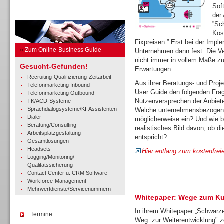
Sof
Business Guide
der
”Sc
Kos
Fixpreisen.” Erst bei der Imp
»
Zum Online-Business Guide
Unternehmen dann fest: Die Ve
nicht immer in vollem Maße zu
Gesucht-Gefunden!
Erwartungen.
Recruiting-Qualifizierung-Zeitarbeit
Aus ihrer Beratungs- und Proj
Telefonmarketing Inbound
User Guide den folgenden Fra
Telefonmarketing Outbound
Nutzenversprechen der Anbiete
TK/ACD-Systeme
Sprachdialogsysteme/KI-Assistenten
Welche unternehmensbezogene
Dialer
möglicherweise ein? Und wie 
Beratung/Consulting
realistisches Bild davon, ob d
Arbeitsplatzgestaltung
entspricht?
Gesamtlösungen
Headsets
Hier entlang zum kostenfrei
Logging/Monitoring/
Qualitätssicherung
Contact Center u. CRM Software
Workforce-Management
Mehrwertdienste/Servicenummern
Whitepaper: Wege zum K
In ihrem Whitepaper „Schwarze
Termine
Weg zur Weiterentwicklung" 