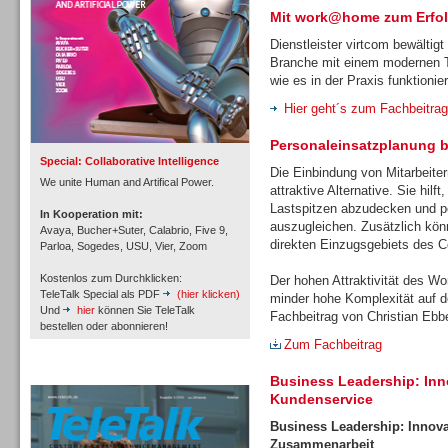
Mit work@home zum Erfo
Dienstleister virtcom bewältig
Branche mit einem modernen Te
wie es in der Praxis funktionier
Inbound
Hier geht´s zum Fachbeitrag
Personaleinsatzplanung be
Special: Collaborative Intelligence
Die Einbindung von Mitarbeiter
We unite Human and Artifical Power.
attraktive Alternative. Sie hil
Lastspitzen abzudecken und per
In Kooperation mit:
auszugleichen. Zusätzlich kön
Avaya, Bucher+Suter, Calabrio, Five 9,
direkten Einzugsgebiets des Co
Parloa, Sogedes, USU, Vier, Zoom
Kostenlos zum Durchklicken:
Der hohen Attraktivität des W
TeleTalk Special als PDF
(hier klicken)
minder hohe Komplexität auf d
Und
hier
können Sie TeleTalk
Fachbeitrag von Christian Ebbe
bestellen oder abonnieren!
Zum Fachbeitrag
TeleTalk Archiv
Inbound
Business Leadership: Inn
Kundenservice
Business
Leadership: Innovat
Zusammenarbeit