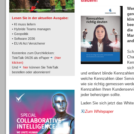
steuern!
TK- und ACD-Systeme
Wer
ger
Lesen Sie in der aktuellen Ausgabe:
kli
• KI muss liefern
bee
• Hybride Teams managen
die
• Geopolitik
Man
• Software 2036
Workforce-Management
and
• EU AI Act Versicherer
Sch
Kostenlos zum Durchklicken:
Cha
TeleTalk 04/26 als ePaper
(hier
Ken
klicken)
Und
hier
können Sie TeleTalk
sic
bestellen oder abonnieren!
und entlarvt blinde Kennzahlen
welche Kennzahlen über Servic
Personal
wie sie richtig gemessen werd
TeleTalk Special
Kennzahlen Ihren Kundenservic
jeder beherzigen sollte.
Laden Sie sich jetzt das White
Zum Whitepaper
Personal