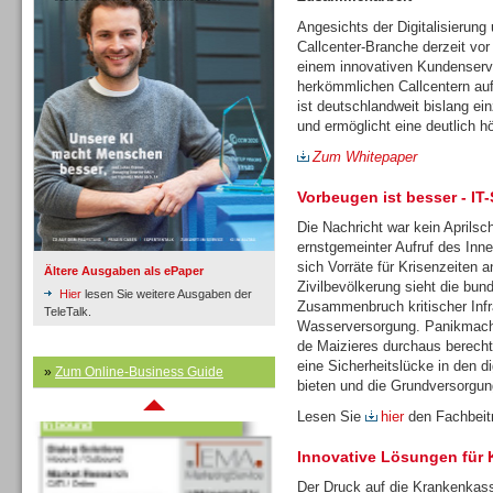
Angesichts der Digitalisierung 
Callcenter-Branche derzeit vor
Inbound
einem innovativen Kundenservi
herkömmlichen Callcentern auf
ist deutschlandweit bislang ein
und ermöglicht eine deutlich 
Zum Whitepaper
Vorbeugen ist besser - IT
Die Nachricht war kein Aprilsch
ernstgemeinter Aufruf des Inn
sich Vorräte für Krisenzeiten a
Ältere Ausgaben als ePaper
Zivilbevölkerung sieht die bu
Hier
lesen Sie weitere Ausgaben der
Zusammenbruch kritischer Infr
TeleTalk.
Wasserversorgung. Panikmache
de Maizieres durchaus berechti
eine Sicherheitslücke in den d
»
Zum Online-Business Guide
Inbound
bieten und die Grundversorgun
Lesen Sie
hier
den Fachbeitr
Innovative Lösungen für
Der Druck auf die Krankenkass