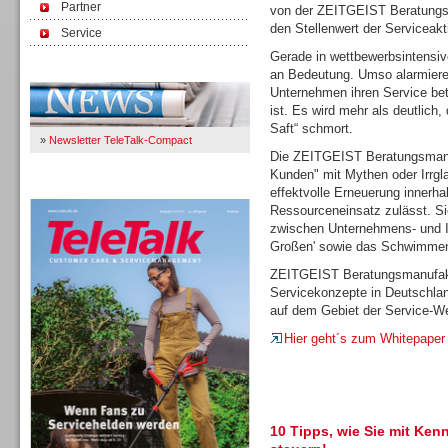
Partner
von der ZEITGEIST Beratungsm
den Stellenwert der Serviceakt
Service
Gerade in wettbewerbsintensi
Immer Up-To-Date
an Bedeutung. Umso alarmieren
Unternehmen ihren Service bet
ist. Es wird mehr als deutlich
Saft“ schmort.
»
Newsletter TeleTalk-Compact
Die ZEITGEIST Beratungsmanu
Kunden" mit Mythen oder Irrgl
TeleTalk 04/26
effektvolle Erneuerung innerh
Ressourceneinsatz zulässt. Sie
zwischen Unternehmens- und I
Großen' sowie das Schwimmen 
ZEITGEIST Beratungsmanufaktu
Servicekonzepte in Deutschlan
auf dem Gebiet der Service-We
Hier geht´s zum Whitepaper
10 Tipps, wie Sie mit Ken