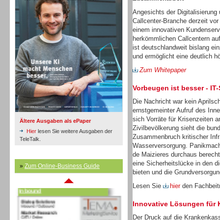
Angesichts der Digitalisierung 
Callcenter-Branche derzeit vor
einem innovativen Kundenservi
Inbound
herkömmlichen Callcentern auf
ist deutschlandweit bislang ein
und ermöglicht eine deutlich 
Zum Whitepaper
Vorbeugen ist besser - IT
Die Nachricht war kein Aprilsch
ernstgemeinter Aufruf des Inn
sich Vorräte für Krisenzeiten a
Ältere Ausgaben als ePaper
Zivilbevölkerung sieht die bu
Hier
lesen Sie weitere Ausgaben der
Zusammenbruch kritischer Infr
TeleTalk.
Wasserversorgung. Panikmache
de Maizieres durchaus berechti
eine Sicherheitslücke in den d
»
Zum Online-Business Guide
bieten und die Grundversorgun
Inbound
Lesen Sie
hier
den Fachbeitr
Innovative Lösungen für
Der Druck auf die Krankenkass