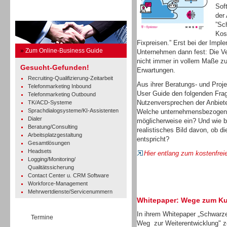
Sof
Business Guide
der
”Sc
Kos
Fixpreisen.” Erst bei der Imp
»
Zum Online-Business Guide
Unternehmen dann fest: Die Ve
nicht immer in vollem Maße zu
Gesucht-Gefunden!
Erwartungen.
Recruiting-Qualifizierung-Zeitarbeit
Aus ihrer Beratungs- und Proj
Telefonmarketing Inbound
User Guide den folgenden Fra
Telefonmarketing Outbound
Nutzenversprechen der Anbiete
TK/ACD-Systeme
Sprachdialogsysteme/KI-Assistenten
Welche unternehmensbezogene
Dialer
möglicherweise ein? Und wie 
Beratung/Consulting
realistisches Bild davon, ob d
Arbeitsplatzgestaltung
entspricht?
Gesamtlösungen
Headsets
Hier entlang zum kostenfrei
Logging/Monitoring/
Qualitätssicherung
Contact Center u. CRM Software
Workforce-Management
Mehrwertdienste/Servicenummern
Whitepaper: Wege zum K
In ihrem Whitepaper „Schwarze
Termine
Weg zur Weiterentwicklung" 