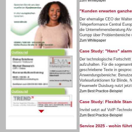
Zum Whitepaper
"Kunden erwarten ganzhei
Der ehemalige CEO der Walter
Teleperformance Central Europ
die Unternehmensberatung Alv
Gumpp über Problembereiche 
Zum Whitepaper
Outbound
Case Study: "Hans" alarm
Der technologische Fortschritt
aufzuhalten. Für die sogenann
geschriebene Texte in gesproc
Anwendungsbereiche: Benutzer
Vorlesefunktionen für Blinde, 
Outbound
Feuerwehr Duisburg nutzt jetzt
Zum Best Practice-Beispiel
Case Study: Flexible Stand
Invitel setzt auf VoIP-Techno
Zum Best Practice-Beispiel
Sprachdialogsysteme u. Ki/
Service 2025 - wohin führ
Sprachassistenten