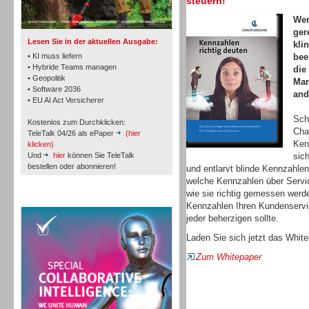
steuern!
TK- und ACD-Systeme
Wer
ger
Lesen Sie in der aktuellen Ausgabe:
kli
• KI muss liefern
bee
• Hybride Teams managen
die
• Geopolitik
Man
• Software 2036
and
Workforce-Management
• EU AI Act Versicherer
Sch
Kostenlos zum Durchklicken:
Cha
TeleTalk 04/26 als ePaper
(hier
Ken
klicken)
Und
hier
können Sie TeleTalk
sic
bestellen oder abonnieren!
und entlarvt blinde Kennzahlen
welche Kennzahlen über Servic
Personal
wie sie richtig gemessen werd
TeleTalk Special
Kennzahlen Ihren Kundenservic
jeder beherzigen sollte.
Laden Sie sich jetzt das White
Zum Whitepaper
Personal