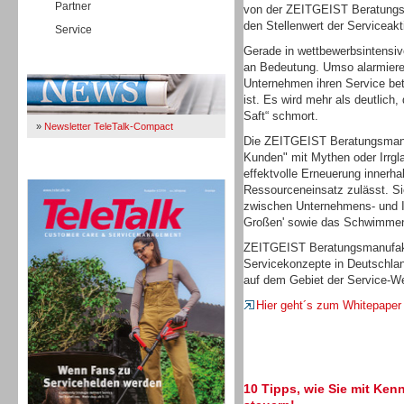
Partner
von der ZEITGEIST Beratungsm
den Stellenwert der Serviceakt
Service
Gerade in wettbewerbsintensi
Immer Up-To-Date
an Bedeutung. Umso alarmieren
Unternehmen ihren Service bet
ist. Es wird mehr als deutlich
Saft“ schmort.
»
Newsletter TeleTalk-Compact
Die ZEITGEIST Beratungsmanu
Kunden" mit Mythen oder Irrgl
TeleTalk 04/26
effektvolle Erneuerung innerh
Ressourceneinsatz zulässt. Sie
zwischen Unternehmens- und I
Großen' sowie das Schwimmen 
ZEITGEIST Beratungsmanufaktu
Servicekonzepte in Deutschlan
auf dem Gebiet der Service-We
Hier geht´s zum Whitepaper
10 Tipps, wie Sie mit Ken