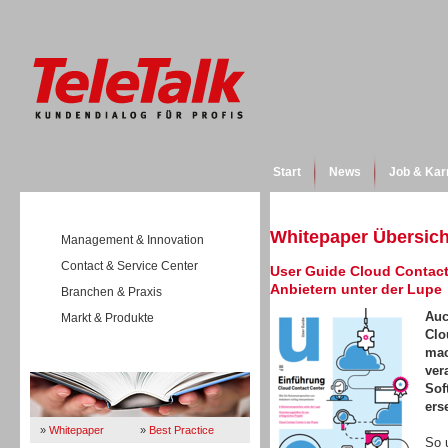
Start
News
Job & Kar
Whitepaper Übersich
Management & Innovation
Contact & Service Center
User Guide Cloud Contact
Anbietern unter der Lupe
Branchen & Praxis
Auc
Markt & Produkte
Clo
mac
Wissen
ver
Sof
ers
»
Whitepaper
»
Best Practice
So 