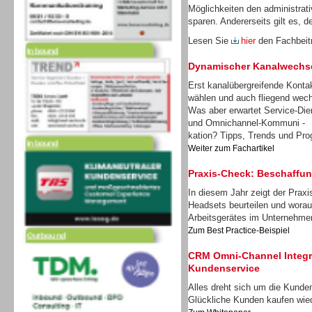
Möglichkeiten den administrat
sparen. Andererseits gilt es, d
Inbound
Lesen Sie
hier
den Fachbei
Dynamischer Kanalwechs
Erst kanalübergreifende Konta
wählen und auch fliegend wec
Was aber erwartet Service-Dien
Inbound
und Omnichannel-Kommuni -
kation? Tipps, Trends und Pro
Weiter zum Fachartikel
Praxis-Check: Beschaffu
In diesem Jahr zeigt der Prax
Headsets beurteilen und worau
Outbound
Arbeitsgerätes im Unternehm
Zum Best Practice-Beispiel
CRM Omni-Channel Integra
Kundenservice
Alles dreht sich um die Kunden
Glückliche Kunden kaufen wie