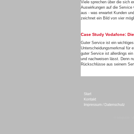
Viele sprechen über die sich 
Auswirkungen auf die Service 
aus - was erwartet Kunden un
zeichnet ein Bild von vier mög
Sprachdialogsysteme u. Ki/
Case Study Vodafone: Die
Sprachassistenten
Guter Service ist ein wichtige
Unterscheidungsmerkmal für e
guter Service ist allerdings e
und nachweisen lässt. Denn nu
Rückschlüsse aus seinem Servi
Start
Kontakt
Impressum / Datenschutz
© telepublic V
Sprachdialogsysteme u. Ki/
Sprachassistenten