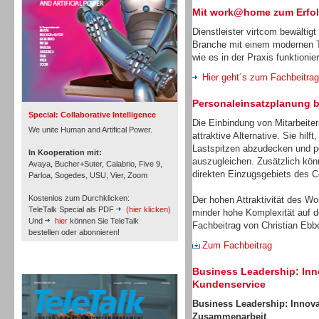
Mit work@home zum Erfo
Dienstleister virtcom bewältig
Branche mit einem modernen Te
wie es in der Praxis funktionier
Inbound
Hier geht´s zum Fachbeitrag
Personaleinsatzplanung be
Special: Collaborative Intelligence
Die Einbindung von Mitarbeiter
We unite Human and Artifical Power.
attraktive Alternative. Sie hil
Lastspitzen abzudecken und per
In Kooperation mit:
auszugleichen. Zusätzlich kön
Avaya, Bucher+Suter, Calabrio, Five 9,
direkten Einzugsgebiets des Co
Parloa, Sogedes, USU, Vier, Zoom
Kostenlos zum Durchklicken:
Der hohen Attraktivität des W
TeleTalk Special als PDF
(hier klicken)
minder hohe Komplexität auf d
Und
hier
können Sie TeleTalk
Fachbeitrag von Christian Ebbe
bestellen oder abonnieren!
Zum Fachbeitrag
TeleTalk Archiv
Business Leadership: Inn
Inbound
Kundenservice
Business
Leadership: Innovat
Zusammenarbeit