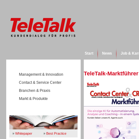
Start
News
Job & Kar
TeleTalk-Marktführer
Management & Innovation
Contact & Service Center
Branchen & Praxis
Markt & Produkte
Wissen
»
Whitepaper
»
Best Practice