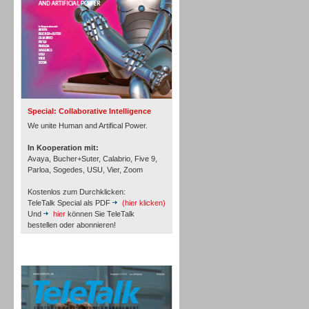
Inbound
Special: Collaborative Intelligence
We unite Human and Artifical Power.
In Kooperation mit:
Avaya, Bucher+Suter, Calabrio, Five 9,
Parloa, Sogedes, USU, Vier, Zoom
Kostenlos zum Durchklicken:
TeleTalk Special als PDF
(hier klicken)
Und
hier
können Sie TeleTalk
bestellen oder abonnieren!
TeleTalk Archiv
Inbound