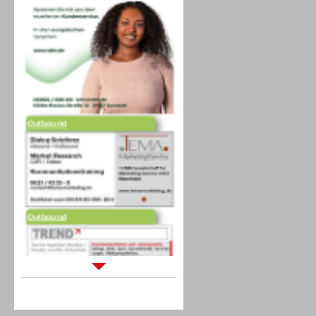
Outbound
Outbound
Sprachdialogsysteme u. Ki/
Sprachassistenten