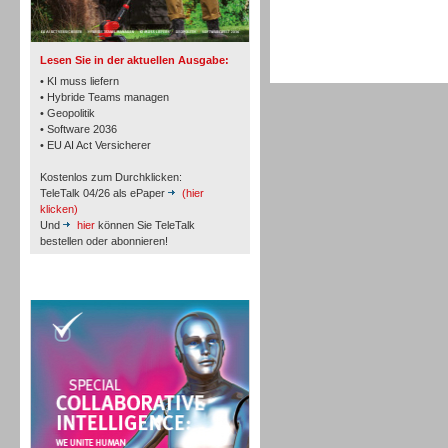
TK- und ACD-Systeme
Lesen Sie in der aktuellen Ausgabe:
• KI muss liefern
• Hybride Teams managen
• Geopolitik
• Software 2036
Workforce-Management
• EU AI Act Versicherer
Kostenlos zum Durchklicken:
TeleTalk 04/26 als ePaper
(hier
klicken)
Und
hier
können Sie TeleTalk
bestellen oder abonnieren!
Personal
TeleTalk Special
Personal