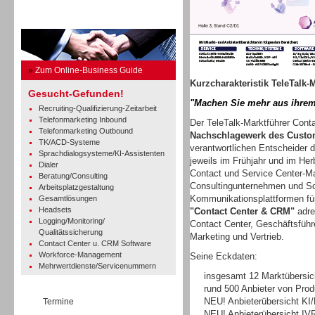
Business Guide
»
Zum Online-Business Guide
Kurzcharakteristik TeleTalk-
Gesucht-Gefunden!
"Machen Sie mehr aus ihrem
Recruiting-Qualifizierung-Zeitarbeit
Telefonmarketing Inbound
Der TeleTalk-Marktführer Con
Telefonmarketing Outbound
Nachschlagewerk des Custo
TK/ACD-Systeme
verantwortlichen Entscheider di
Sprachdialogsysteme/KI-Assistenten
jeweils im Frühjahr und im Herb
Dialer
Contact und Service Center-Ma
Beratung/Consulting
Consultingunternehmen und Sof
Arbeitsplatzgestaltung
Kommunikationsplattformen fü
Gesamtlösungen
Headsets
"Contact Center & CRM"
adre
Logging/Monitoring/
Contact Center, Geschäftsführe
Qualitätssicherung
Marketing und Vertrieb.
Contact Center u. CRM Software
Workforce-Management
Seine Eckdaten:
Mehrwertdienste/Servicenummern
insgesamt 12 Marktübersic
rund 500 Anbieter von Pro
NEU! Anbieterübersicht KI
Termine
NEU! Anbieterübersicht IV