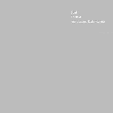
Start
Kontakt
Impressum / Datenschutz
Sprachdialogsysteme u. Ki/
Sprachassistenten
© telepublic V
Sprachdialogsysteme u. Ki/
Sprachassistenten