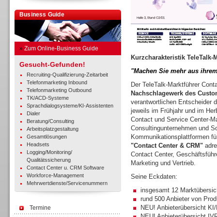
Business Guide
»
Zum Online-Business Guide
Kurzcharakteristik TeleTalk-
Gesucht-Gefunden!
"Machen Sie mehr aus ihrem
Recruiting-Qualifizierung-Zeitarbeit
Telefonmarketing Inbound
Der TeleTalk-Marktführer Con
Telefonmarketing Outbound
Nachschlagewerk des Custo
TK/ACD-Systeme
verantwortlichen Entscheider di
Sprachdialogsysteme/KI-Assistenten
jeweils im Frühjahr und im Herb
Dialer
Contact und Service Center-Ma
Beratung/Consulting
Consultingunternehmen und Sof
Arbeitsplatzgestaltung
Kommunikationsplattformen fü
Gesamtlösungen
Headsets
"Contact Center & CRM"
adre
Logging/Monitoring/
Contact Center, Geschäftsführe
Qualitätssicherung
Marketing und Vertrieb.
Contact Center u. CRM Software
Workforce-Management
Seine Eckdaten:
Mehrwertdienste/Servicenummern
insgesamt 12 Marktübersic
rund 500 Anbieter von Pro
NEU! Anbieterübersicht KI
Termine
NEU! Anbieterübersicht IV