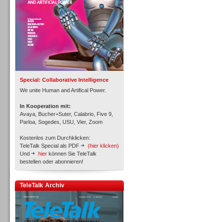
Inbound
Special: Collaborative Intelligence
We unite Human and Artifical Power.
In Kooperation mit:
Avaya, Bucher+Suter, Calabrio, Five 9,
Parloa, Sogedes, USU, Vier, Zoom
Kostenlos zum Durchklicken:
TeleTalk Special als PDF
(hier klicken)
Und
hier
können Sie TeleTalk
bestellen oder abonnieren!
TeleTalk Archiv
Inbound