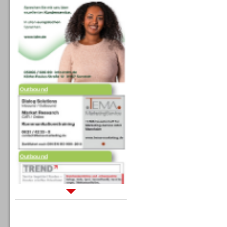
Outbound
Outbound
Sprachdialogsysteme u. Ki/
Sprachassistenten