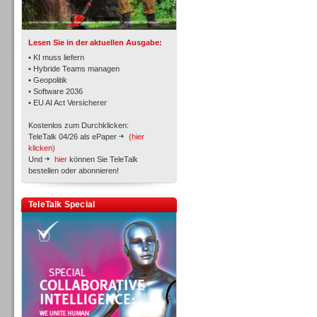
TK- und ACD-Systeme
Lesen Sie in der aktuellen Ausgabe:
• KI muss liefern
• Hybride Teams managen
• Geopolitik
• Software 2036
Workforce-Management
• EU AI Act Versicherer
Kostenlos zum Durchklicken:
TeleTalk 04/26 als ePaper
(hier
klicken)
Und
hier
können Sie TeleTalk
bestellen oder abonnieren!
Personal
TeleTalk Special
Personal