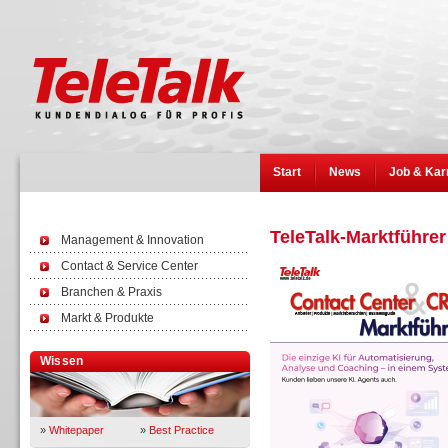
Start
News
Job & Kar
TeleTalk-Marktführer
Management & Innovation
Contact & Service Center
Branchen & Praxis
Markt & Produkte
Wissen
»
Whitepaper
»
Best Practice