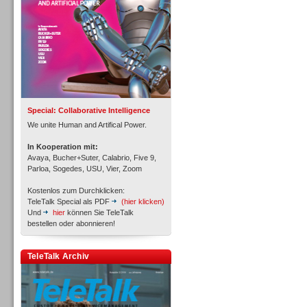
Inbound
Special: Collaborative Intelligence
We unite Human and Artifical Power.
In Kooperation mit:
Avaya, Bucher+Suter, Calabrio, Five 9,
Parloa, Sogedes, USU, Vier, Zoom
Kostenlos zum Durchklicken:
TeleTalk Special als PDF
(hier klicken)
Und
hier
können Sie TeleTalk
bestellen oder abonnieren!
TeleTalk Archiv
Inbound