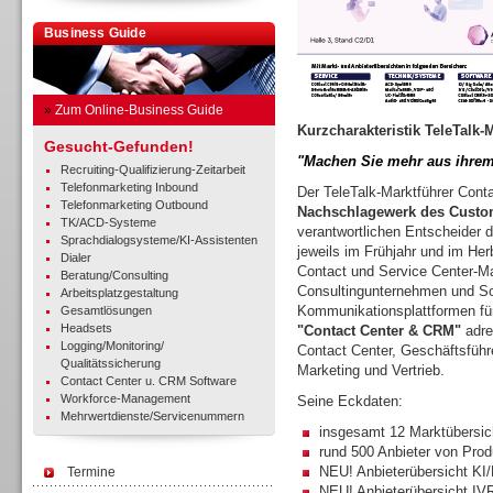
Business Guide
»
Zum Online-Business Guide
Kurzcharakteristik TeleTalk-
Gesucht-Gefunden!
"Machen Sie mehr aus ihrem
Recruiting-Qualifizierung-Zeitarbeit
Telefonmarketing Inbound
Der TeleTalk-Marktführer Con
Telefonmarketing Outbound
Nachschlagewerk des Custo
TK/ACD-Systeme
verantwortlichen Entscheider di
Sprachdialogsysteme/KI-Assistenten
jeweils im Frühjahr und im Herb
Dialer
Contact und Service Center-Ma
Beratung/Consulting
Consultingunternehmen und Sof
Arbeitsplatzgestaltung
Kommunikationsplattformen fü
Gesamtlösungen
Headsets
"Contact Center & CRM"
adre
Logging/Monitoring/
Contact Center, Geschäftsführe
Qualitätssicherung
Marketing und Vertrieb.
Contact Center u. CRM Software
Workforce-Management
Seine Eckdaten:
Mehrwertdienste/Servicenummern
insgesamt 12 Marktübersic
rund 500 Anbieter von Pro
NEU! Anbieterübersicht KI
Termine
NEU! Anbieterübersicht IV