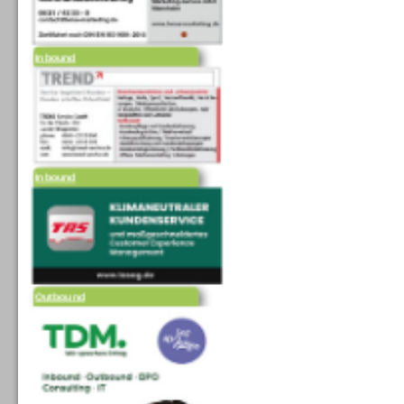
Inbound
Inbound
Outbound