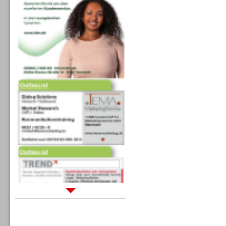
Outbound
Outbound
Sprachdialogsysteme u. Ki/
Sprachassistenten