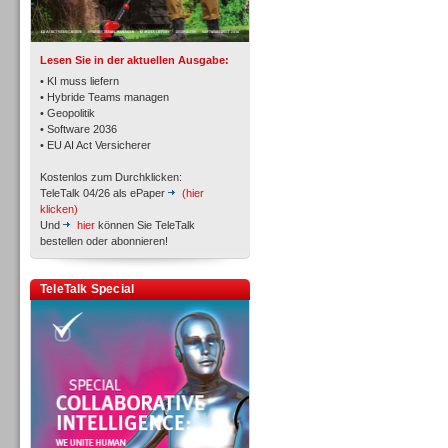
TK- und ACD-Systeme
Lesen Sie in der aktuellen Ausgabe:
• KI muss liefern
• Hybride Teams managen
• Geopolitik
• Software 2036
Workforce-Management
• EU AI Act Versicherer
Kostenlos zum Durchklicken:
TeleTalk 04/26 als ePaper
(hier
klicken)
Und
hier
können Sie TeleTalk
bestellen oder abonnieren!
Personal
TeleTalk Special
Personal