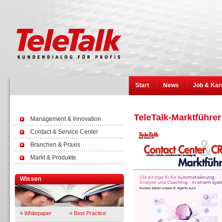
Start
News
Job & Kar
TeleTalk-Marktführer
Management & Innovation
Contact & Service Center
Branchen & Praxis
Markt & Produkte
Wissen
»
Whitepaper
»
Best Practice