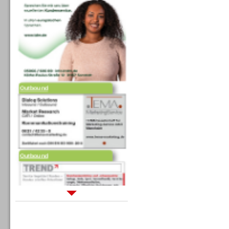
Outbound
Outbound
Sprachdialogsysteme u. Ki/
Sprachassistenten