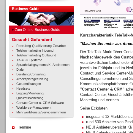
Business Guide
»
Zum Online-Business Guide
Kurzcharakteristik TeleTalk-
Gesucht-Gefunden!
"Machen Sie mehr aus ihrem
Recruiting-Qualifizierung-Zeitarbeit
Telefonmarketing Inbound
Der TeleTalk-Marktführer Con
Telefonmarketing Outbound
Nachschlagewerk des Custo
TK/ACD-Systeme
verantwortlichen Entscheider di
Sprachdialogsysteme/KI-Assistenten
jeweils im Frühjahr und im Herb
Dialer
Contact und Service Center-Ma
Beratung/Consulting
Consultingunternehmen und Sof
Arbeitsplatzgestaltung
Kommunikationsplattformen fü
Gesamtlösungen
Headsets
"Contact Center & CRM"
adre
Logging/Monitoring/
Contact Center, Geschäftsführe
Qualitätssicherung
Marketing und Vertrieb.
Contact Center u. CRM Software
Workforce-Management
Seine Eckdaten:
Mehrwertdienste/Servicenummern
insgesamt 12 Marktübersic
rund 500 Anbieter von Pro
NEU! Anbieterübersicht KI
Termine
NEU! Anbieterübersicht IV