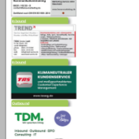
Inbound
Inbound
Outbound