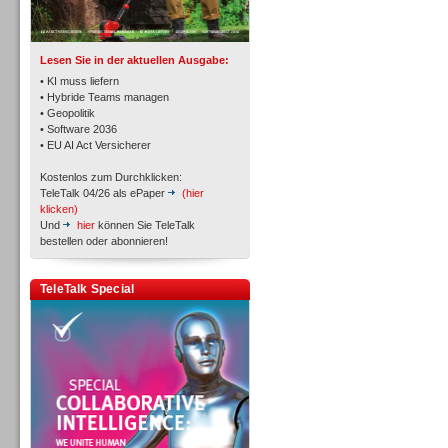
TK- und ACD-Systeme
Lesen Sie in der aktuellen Ausgabe:
• KI muss liefern
• Hybride Teams managen
• Geopolitik
• Software 2036
Workforce-Management
• EU AI Act Versicherer
Kostenlos zum Durchklicken:
TeleTalk 04/26 als ePaper
(hier
klicken)
Und
hier
können Sie TeleTalk
bestellen oder abonnieren!
Personal
TeleTalk Special
Personal