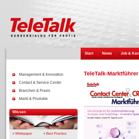
Start
News
Job & Kar
TeleTalk-Marktführer
Management & Innovation
Contact & Service Center
Branchen & Praxis
Markt & Produkte
Wissen
»
Whitepaper
»
Best Practice