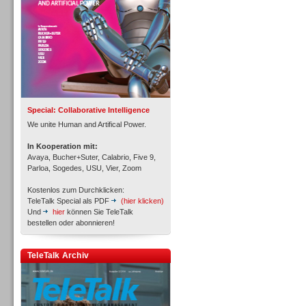
Inbound
Special: Collaborative Intelligence
We unite Human and Artifical Power.
In Kooperation mit:
Avaya, Bucher+Suter, Calabrio, Five 9,
Parloa, Sogedes, USU, Vier, Zoom
Kostenlos zum Durchklicken:
TeleTalk Special als PDF
(hier klicken)
Und
hier
können Sie TeleTalk
bestellen oder abonnieren!
TeleTalk Archiv
Inbound