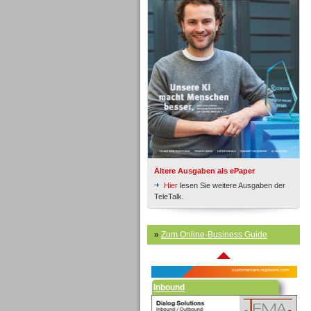
Inbound
Ältere Ausgaben als ePaper
Hier
lesen Sie weitere Ausgaben der
TeleTalk.
»
Zum Online-Business Guide
Inbound