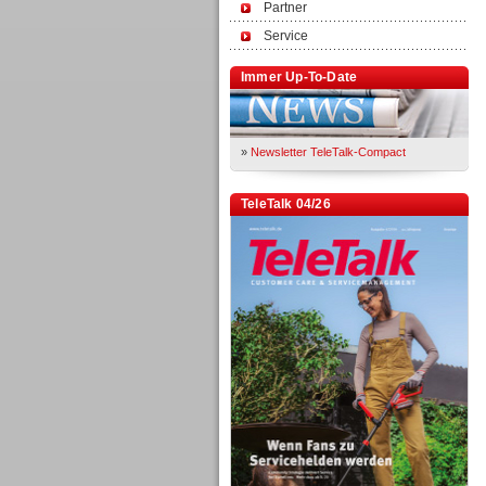
Partner
Service
Immer Up-To-Date
»
Newsletter TeleTalk-Compact
TeleTalk 04/26