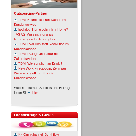
Outsourcing-Partner
TDM: KI und die Trendwende im
Kundenservice
ja-dialog: Home oder nicht Home?
TAS AG: Auszeichnung als
herausragender Arbeitgeber
TDM: Evolution statt Revolution im
Kundenservice
TDM: Dialogmanufaktur mit
Zukunftsvision
TDM: Wie spricht man Erfolg?!
New Work – regiocom: Zentraler
Wissenszugriff für effziente
Kundenservice
Weitere Themen-Specials und Beiträge
lesen Sie
hier
Fachbeiträge & Cases
KI- Omnichannel: Synthflow