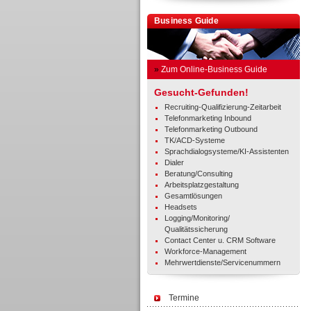
Business Guide
»
Zum Online-Business Guide
Gesucht-Gefunden!
Recruiting-Qualifizierung-Zeitarbeit
Telefonmarketing Inbound
Telefonmarketing Outbound
TK/ACD-Systeme
Sprachdialogsysteme/KI-Assistenten
Dialer
Beratung/Consulting
Arbeitsplatzgestaltung
Gesamtlösungen
Headsets
Logging/Monitoring/
Qualitätssicherung
Contact Center u. CRM Software
Workforce-Management
Mehrwertdienste/Servicenummern
Termine