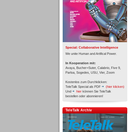
Inbound
Special: Collaborative Intelligence
We unite Human and Artifical Power.
In Kooperation mit:
Avaya, Bucher+Suter, Calabrio, Five 9,
Parloa, Sogedes, USU, Vier, Zoom
Kostenlos zum Durchklicken:
TeleTalk Special als PDF
(hier klicken)
Und
hier
können Sie TeleTalk
bestellen oder abonnieren!
TeleTalk Archiv
Inbound