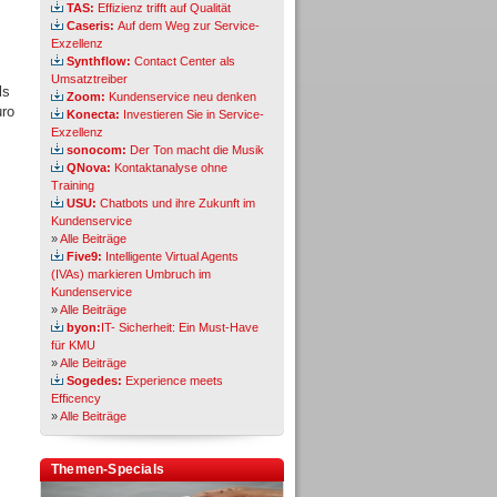
TAS:
Effizienz trifft auf Qualität
Caseris:
Auf dem Weg zur Service-
Exzellenz
Synthflow:
Contact Center als
Umsatztreiber
ls
Zoom:
Kundenservice neu denken
uro
Konecta:
Investieren Sie in Service-
Exzellenz
sonocom:
Der Ton macht die Musik
QNova:
Kontaktanalyse ohne
Training
USU:
Chatbots und ihre Zukunft im
Kundenservice
»
Alle Beiträge
Five9:
Intelligente Virtual Agents
(IVAs) markieren Umbruch im
Kundenservice
»
Alle Beiträge
byon:
IT- Sicherheit: Ein Must-Have
für KMU
»
Alle Beiträge
Sogedes:
Experience meets
Efficency
»
Alle Beiträge
Themen-Specials