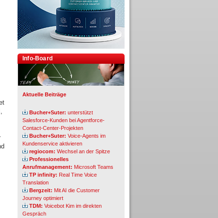
Info-Board
Aktuelle Beiträge
et
,
Bucher+Suter:
unterstützt
Salesforce-Kunden bei Agentforce-
Contact-Center-Projekten
Bucher+Suter:
Voice-Agents im
r
Kundenservice aktivieren
nd
regiocom:
Wechsel an der Spitze
Professionelles
Anrufmanagement:
Microsoft Teams
TP infinity:
Real Time Voice
Translation
Bergzeit:
Mit AI die Customer
Journey optimiert
TDM:
Voicebot Kim im direkten
Gespräch