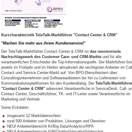
Kurzcharakteristik TeleTalk-Marktführer "Contact Center & CRM"
"Machen Sie mehr aus ihrem Kundenservice!"
Der TeleTalk-Marktführer Contact Center & CRM ist
das renommierte
Nachschlagewerk des Customer Care- und CRM-Markts
und für alle
verantwortlichen Entscheider die Top-Informationsquelle. Der Marktführer list
jeweils im Frühjahr und im Herbst aktualisiert die wichtigsten Anbieter im Call
Contact und Service Center-Markt auf: Von BPO-Dienstleistern über
Consultingunternehmen und Softwareanbietern bis hin zu Lieferanten von
Kommunikationsplattformen für den Kundendialog. Der
TeleTalk-Marktführe
"Contact Center & CRM"
adressiert Verantwortliche in ServiceDesk, Call- u
Contact Center, Geschäftsführer, TK- und IT-Leiter sowie Verantwortliche im
Marketing und Vertrieb.
Seine Eckdaten:
insgesamt 12 Marktübersichten
rund 500 Anbieter von Produkten, Lösungen und Diensten
NEU! Anbieterübersicht KI/Big Data/Analytics/RPA
NEU! Anbieterübersicht IVR/Chatbot/Voicebot/Videochat