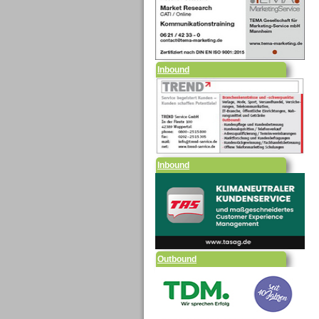
Inbound
Inbound
Outbound