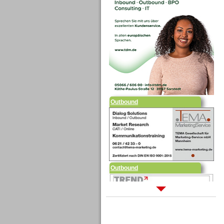
Outbound
Outbound
Sprachdialogsysteme u. Ki/
Sprachassistenten