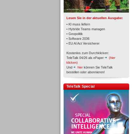
TK- und ACD-Systeme
Lesen Sie in der aktuellen Ausgabe:
• KI muss liefern
• Hybride Teams managen
• Geopolitik
• Software 2036
Workforce-Management
• EU AI Act Versicherer
Kostenlos zum Durchklicken:
TeleTalk 04/26 als ePaper
(hier
klicken)
Und
hier
können Sie TeleTalk
bestellen oder abonnieren!
Personal
TeleTalk Special
Personal