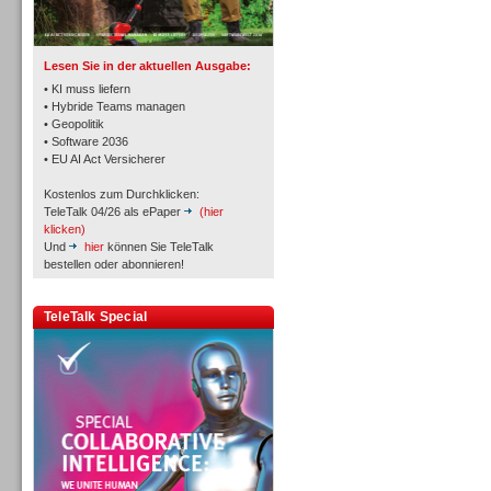
TK- und ACD-Systeme
Lesen Sie in der aktuellen Ausgabe:
• KI muss liefern
• Hybride Teams managen
• Geopolitik
• Software 2036
Workforce-Management
• EU AI Act Versicherer
Kostenlos zum Durchklicken:
TeleTalk 04/26 als ePaper
(hier
klicken)
Und
hier
können Sie TeleTalk
bestellen oder abonnieren!
Personal
TeleTalk Special
Personal