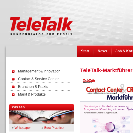
Start
News
Job & Kar
TeleTalk-Marktführer
Management & Innovation
Contact & Service Center
Branchen & Praxis
Markt & Produkte
Wissen
»
Whitepaper
»
Best Practice