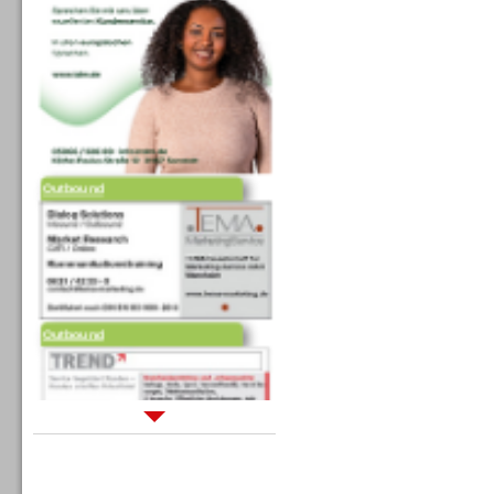
Outbound
Outbound
Sprachdialogsysteme u. Ki/
Sprachassistenten