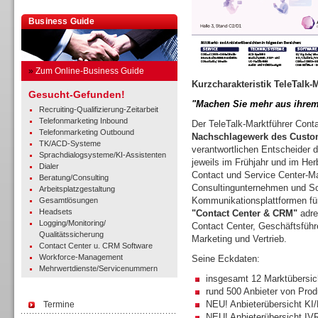
Business Guide
»
Zum Online-Business Guide
Kurzcharakteristik TeleTalk-
Gesucht-Gefunden!
"Machen Sie mehr aus ihrem
Recruiting-Qualifizierung-Zeitarbeit
Telefonmarketing Inbound
Der TeleTalk-Marktführer Con
Telefonmarketing Outbound
Nachschlagewerk des Custo
TK/ACD-Systeme
verantwortlichen Entscheider di
Sprachdialogsysteme/KI-Assistenten
jeweils im Frühjahr und im Herb
Dialer
Contact und Service Center-Ma
Beratung/Consulting
Consultingunternehmen und Sof
Arbeitsplatzgestaltung
Kommunikationsplattformen fü
Gesamtlösungen
Headsets
"Contact Center & CRM"
adre
Logging/Monitoring/
Contact Center, Geschäftsführe
Qualitätssicherung
Marketing und Vertrieb.
Contact Center u. CRM Software
Workforce-Management
Seine Eckdaten:
Mehrwertdienste/Servicenummern
insgesamt 12 Marktübersic
rund 500 Anbieter von Pro
NEU! Anbieterübersicht KI
Termine
NEU! Anbieterübersicht IV