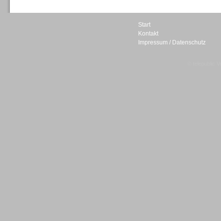
Start
Kontakt
Impressum / Datenschutz
Sprachdialogsysteme u. Ki/
Sprachassistenten
© telepublic V
Sprachdialogsysteme u. Ki/
Sprachassistenten