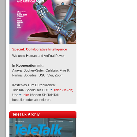
Inbound
Special: Collaborative Intelligence
We unite Human and Artifical Power.
In Kooperation mit:
Avaya, Bucher+Suter, Calabrio, Five 9,
Parloa, Sogedes, USU, Vier, Zoom
Kostenlos zum Durchklicken:
TeleTalk Special als PDF
(hier klicken)
Und
hier
können Sie TeleTalk
bestellen oder abonnieren!
TeleTalk Archiv
Inbound