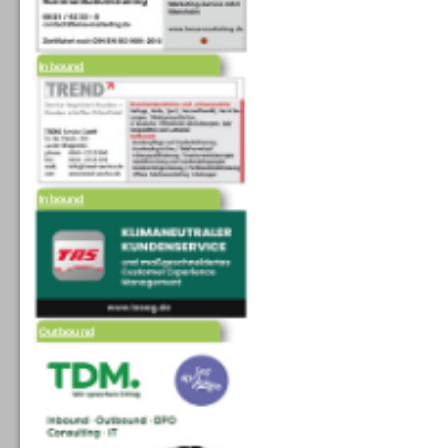
Inbound
Inbound
Outbound