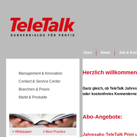
Start
News
Job & Kar
Herzlich willkommen 
Management & Innovation
Contact & Service Center
Ganz gleich, ob TeleTalk Jahr
Branchen & Praxis
oder kostenfreies Kennenlernen
Markt & Produkte
Wissen
Abo-Angebote:
»
Whitepaper
»
Best Practice
Jahresabo TeleTalk Print 