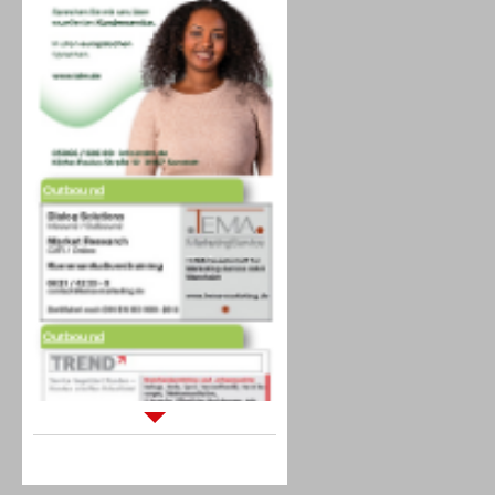
Outbound
Outbound
Sprachdialogsysteme u. Ki/
Sprachassistenten