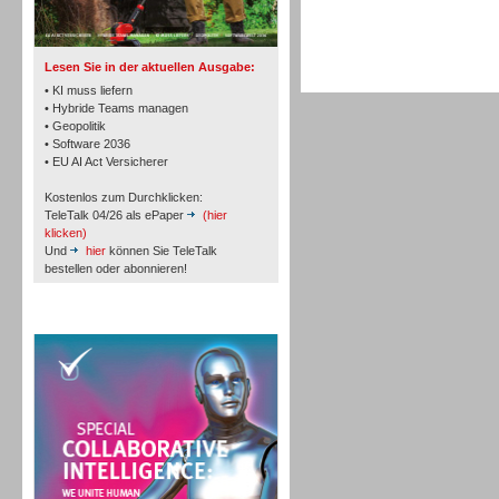
TK- und ACD-Systeme
Lesen Sie in der aktuellen Ausgabe:
• KI muss liefern
• Hybride Teams managen
• Geopolitik
• Software 2036
Workforce-Management
• EU AI Act Versicherer
Kostenlos zum Durchklicken:
TeleTalk 04/26 als ePaper
(hier
klicken)
Und
hier
können Sie TeleTalk
bestellen oder abonnieren!
Personal
TeleTalk Special
Personal