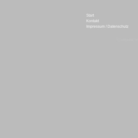
Start
Kontakt
Impressum / Datenschutz
Sprachdialogsysteme u. Ki/
Sprachassistenten
© telepublic V
Sprachdialogsysteme u. Ki/
Sprachassistenten