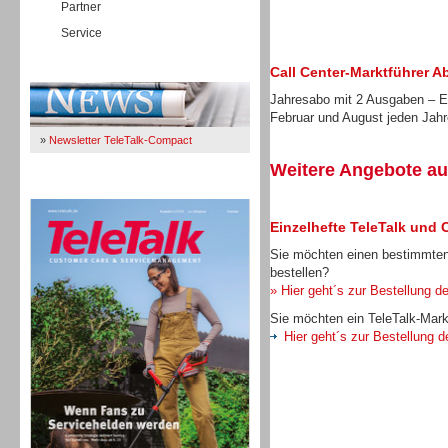
Partner
Service
Immer Up-To-Date
Call Center-Marktführer A
Jahresabo mit 2 Ausgaben – Er
Februar und August jeden Jah
»
Newsletter TeleTalk-Compact
Weitere Angebote au
TeleTalk 04/26
Einzelhefte TeleTalk und 
Sie möchten einen bestimmten
bestellen?
» Hier geht´s zur Bestellung de
Sie möchten ein TeleTalk-Mark
Hier geht´s zur Bestellung d