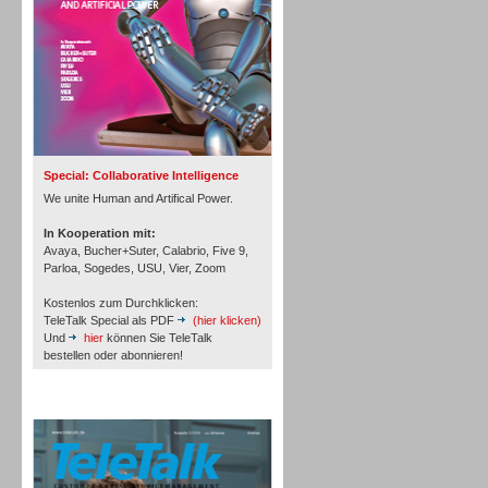
Inbound
Special: Collaborative Intelligence
We unite Human and Artifical Power.
In Kooperation mit:
Avaya, Bucher+Suter, Calabrio, Five 9,
Parloa, Sogedes, USU, Vier, Zoom
Kostenlos zum Durchklicken:
TeleTalk Special als PDF
(hier klicken)
Und
hier
können Sie TeleTalk
bestellen oder abonnieren!
TeleTalk Archiv
Inbound