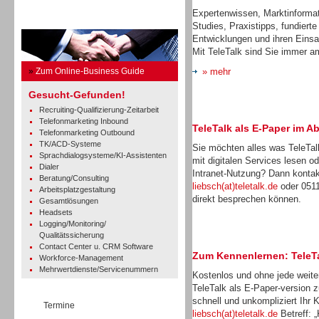
Expertenwissen, Marktinforma
Business Guide
Studies, Praxistipps, fundiert
Entwicklungen und ihren Eins
Mit TeleTalk sind Sie immer a
»
Zum Online-Business Guide
» mehr
Gesucht-Gefunden!
Recruiting-Qualifizierung-Zeitarbeit
Telefonmarketing Inbound
TeleTalk als E-Paper im A
Telefonmarketing Outbound
TK/ACD-Systeme
Sie möchten alles was TeleTalk
Sprachdialogsysteme/KI-Assistenten
mit digitalen Services lesen o
Dialer
Intranet-Nutzung? Dann kontakt
Beratung/Consulting
liebsch(at)teletalk.de
oder 0511
Arbeitsplatzgestaltung
direkt besprechen können.
Gesamtlösungen
Headsets
Logging/Monitoring/
Qualitätssicherung
Contact Center u. CRM Software
Zum Kennenlernen: TeleTa
Workforce-Management
Mehrwertdienste/Servicenummern
Kostenlos und ohne jede weitere
TeleTalk als E-Paper-version 
schnell und unkompliziert Ihr
Termine
liebsch(at)teletalk.de
Betreff: 