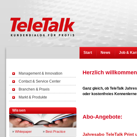
Start
News
Job & Kar
Herzlich willkommen 
Management & Innovation
Contact & Service Center
Ganz gleich, ob TeleTalk Jahr
Branchen & Praxis
oder kostenfreies Kennenlernen
Markt & Produkte
Wissen
Abo-Angebote:
»
Whitepaper
»
Best Practice
Jahresabo TeleTalk Print 