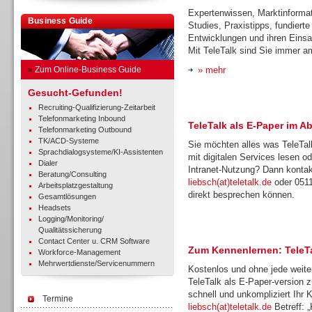
Expertenwissen, Marktinforma
Business Guide
Studies, Praxistipps, fundiert
Entwicklungen und ihren Eins
Mit TeleTalk sind Sie immer a
»
Zum Online-Business Guide
» mehr
Gesucht-Gefunden!
Recruiting-Qualifizierung-Zeitarbeit
Telefonmarketing Inbound
TeleTalk als E-Paper im A
Telefonmarketing Outbound
TK/ACD-Systeme
Sie möchten alles was TeleTalk
Sprachdialogsysteme/KI-Assistenten
mit digitalen Services lesen o
Dialer
Intranet-Nutzung? Dann kontakt
Beratung/Consulting
liebsch(at)teletalk.de
oder 0511
Arbeitsplatzgestaltung
direkt besprechen können.
Gesamtlösungen
Headsets
Logging/Monitoring/
Qualitätssicherung
Contact Center u. CRM Software
Zum Kennenlernen: TeleTa
Workforce-Management
Mehrwertdienste/Servicenummern
Kostenlos und ohne jede weitere
TeleTalk als E-Paper-version 
schnell und unkompliziert Ihr
Termine
liebsch(at)teletalk.de
Betreff: 