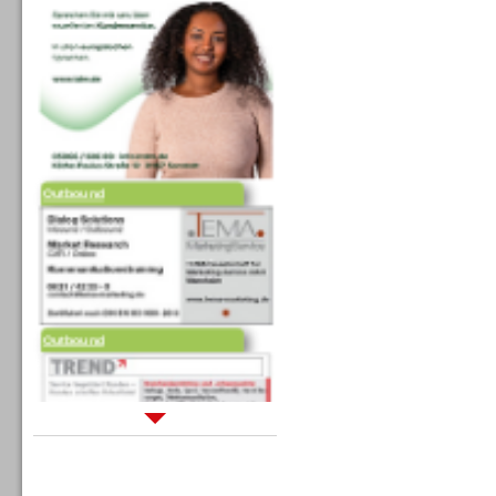
Outbound
Outbound
Sprachdialogsysteme u. Ki/
Sprachassistenten