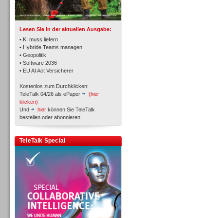
TK- und ACD-Systeme
Lesen Sie in der aktuellen Ausgabe:
• KI muss liefern
• Hybride Teams managen
• Geopolitik
• Software 2036
Workforce-Management
• EU AI Act Versicherer
Kostenlos zum Durchklicken:
TeleTalk 04/26 als ePaper
(hier
klicken)
Und
hier
können Sie TeleTalk
bestellen oder abonnieren!
Personal
TeleTalk Special
Personal