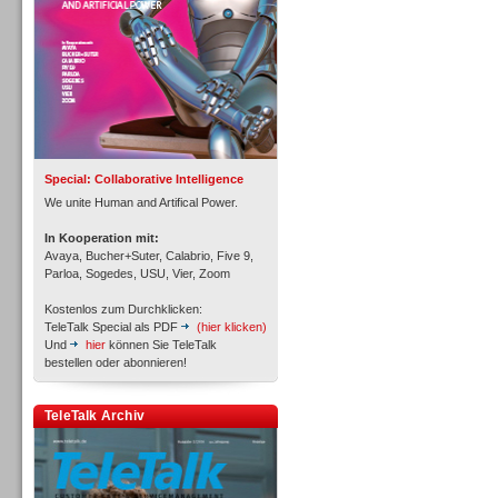
Inbound
Special: Collaborative Intelligence
We unite Human and Artifical Power.
In Kooperation mit:
Avaya, Bucher+Suter, Calabrio, Five 9,
Parloa, Sogedes, USU, Vier, Zoom
Kostenlos zum Durchklicken:
TeleTalk Special als PDF
(hier klicken)
Und
hier
können Sie TeleTalk
bestellen oder abonnieren!
TeleTalk Archiv
Inbound