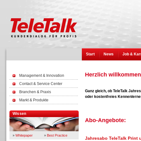
Start
News
Job & Kar
Herzlich willkommen 
Management & Innovation
Contact & Service Center
Ganz gleich, ob TeleTalk Jahr
Branchen & Praxis
oder kostenfreies Kennenlernen
Markt & Produkte
Wissen
Abo-Angebote:
»
Whitepaper
»
Best Practice
Jahresabo TeleTalk Print 