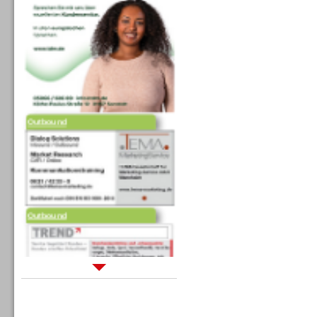
Outbound
Outbound
Sprachdialogsysteme u. Ki/
Sprachassistenten