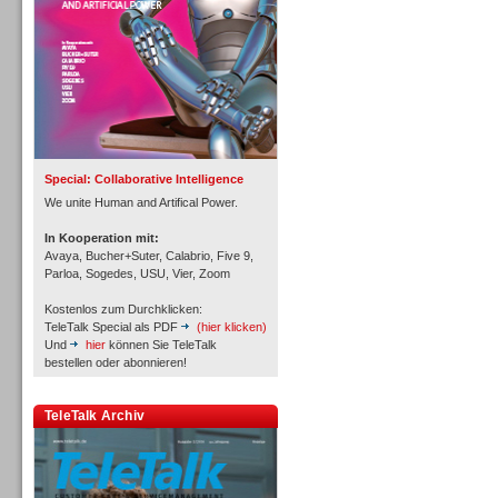
Inbound
Special: Collaborative Intelligence
We unite Human and Artifical Power.
In Kooperation mit:
Avaya, Bucher+Suter, Calabrio, Five 9,
Parloa, Sogedes, USU, Vier, Zoom
Kostenlos zum Durchklicken:
TeleTalk Special als PDF
(hier klicken)
Und
hier
können Sie TeleTalk
bestellen oder abonnieren!
TeleTalk Archiv
Inbound