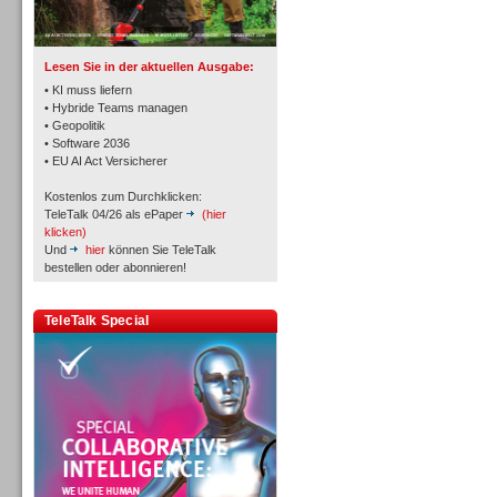
TK- und ACD-Systeme
Lesen Sie in der aktuellen Ausgabe:
• KI muss liefern
• Hybride Teams managen
• Geopolitik
• Software 2036
Workforce-Management
• EU AI Act Versicherer
Kostenlos zum Durchklicken:
TeleTalk 04/26 als ePaper
(hier
klicken)
Und
hier
können Sie TeleTalk
bestellen oder abonnieren!
Personal
TeleTalk Special
Personal