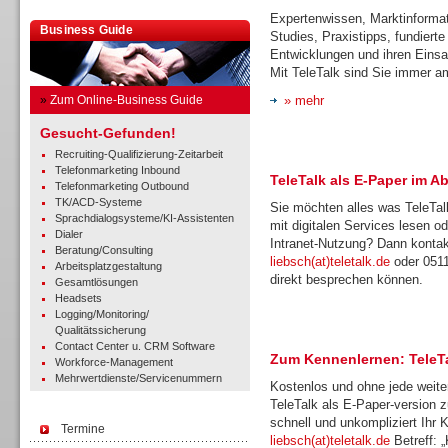
Expertenwissen, Marktinforma
Business Guide
Studies, Praxistipps, fundiert
Entwicklungen und ihren Eins
Mit TeleTalk sind Sie immer a
»
Zum Online-Business Guide
» mehr
Gesucht-Gefunden!
Recruiting-Qualifizierung-Zeitarbeit
Telefonmarketing Inbound
TeleTalk als E-Paper im A
Telefonmarketing Outbound
TK/ACD-Systeme
Sie möchten alles was TeleTalk
Sprachdialogsysteme/KI-Assistenten
mit digitalen Services lesen o
Dialer
Intranet-Nutzung? Dann kontakt
Beratung/Consulting
liebsch(at)teletalk.de
oder 0511
Arbeitsplatzgestaltung
direkt besprechen können.
Gesamtlösungen
Headsets
Logging/Monitoring/
Qualitätssicherung
Contact Center u. CRM Software
Zum Kennenlernen: TeleTa
Workforce-Management
Mehrwertdienste/Servicenummern
Kostenlos und ohne jede weitere
TeleTalk als E-Paper-version 
schnell und unkompliziert Ihr
Termine
liebsch(at)teletalk.de
Betreff: 