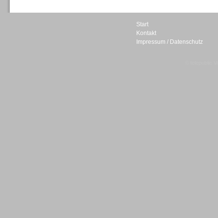
Start
Kontakt
Impressum / Datenschutz
Sprachdialogsysteme u. Ki/
Sprachassistenten
© telepublic V
Sprachdialogsysteme u. Ki/
Sprachassistenten