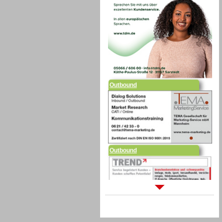
Outbound
Outbound
Sprachdialogsysteme u. Ki/
Sprachassistenten