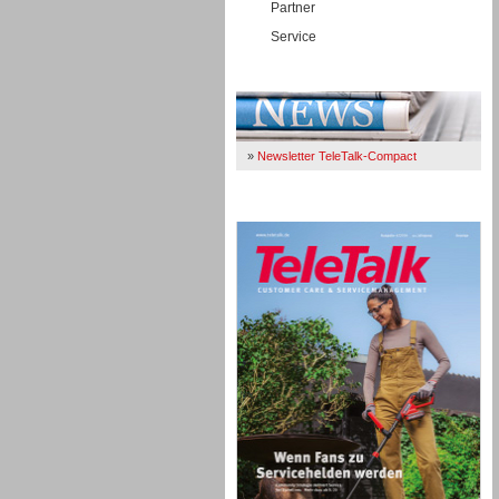
Partner
Service
Immer Up-To-Date
»
Newsletter TeleTalk-Compact
TeleTalk 04/26
TK- und ACD-Systeme