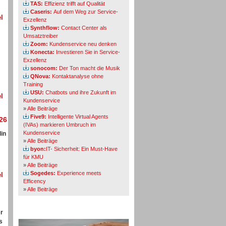
TAS:
Effizienz trifft auf Qualität
Caseris:
Auf dem Weg zur Service-
l
Exzellenz
Synthflow:
Contact Center als
Umsatztreiber
Zoom:
Kundenservice neu denken
Konecta:
Investieren Sie in Service-
Exzellenz
sonocom:
Der Ton macht die Musik
QNova:
Kontaktanalyse ohne
Training
USU:
Chatbots und ihre Zukunft im
l
Kundenservice
»
Alle Beiträge
Five9:
Intelligente Virtual Agents
26
(IVAs) markieren Umbruch im
Kundenservice
in
»
Alle Beiträge
byon:
IT- Sicherheit: Ein Must-Have
für KMU
»
Alle Beiträge
Sogedes:
Experience meets
l
Efficency
»
Alle Beiträge
er
Themen-Specials
s