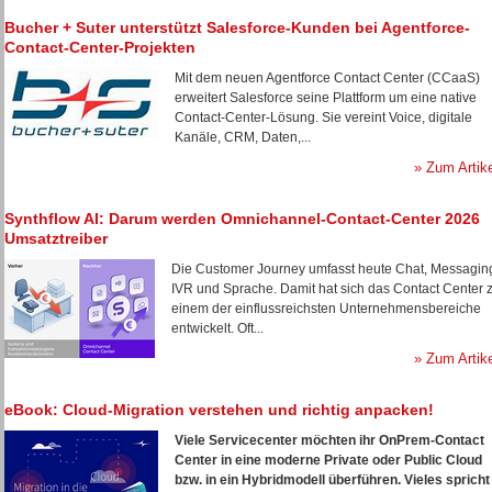
Bucher + Suter unterstützt Salesforce-Kunden bei Agentforce-
Contact-Center-Projekten
Mit dem neuen Agentforce Contact Center (CCaaS)
erweitert Salesforce seine Plattform um eine native
Contact-Center-Lösung. Sie vereint Voice, digitale
Kanäle, CRM, Daten,...
» Zum Artik
Synthflow AI: Darum werden Omnichannel-Contact-Center 2026
Umsatztreiber
Die Customer Journey umfasst heute Chat, Messagin
IVR und Sprache. Damit hat sich das Contact Center 
einem der einflussreichsten Unternehmensbereiche
entwickelt. Oft...
» Zum Artik
eBook: Cloud-Migration verstehen und richtig anpacken!
Viele Servicecenter möchten ihr OnPrem-Contact
Center in eine moderne Private oder Public Cloud
bzw. in ein Hybridmodell überführen. Vieles spricht