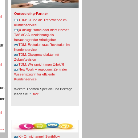
Outsourcing-Partner
l
TDM: KI und die Trendwende im
Kundenservice
ja-dialog: Home oder nicht Home?
TAS AG: Auszeichnung als
herausragender Arbeitgeber
TDM: Evolution statt Revolution im
ur
Kundenservice
TDM: Dialogmanufaktur mit
Zukunftsvision
l
TDM: Wie spricht man Erfolg?!
New Work – regiocom: Zentraler
Wissenszugriff für effziente
Kundenservice
or-
Weitere Themen-Specials und Beiträge
lesen Sie
hier
ner
l
Fachbeiträge & Cases
 >>
KI- Omnichannel: Synthflow