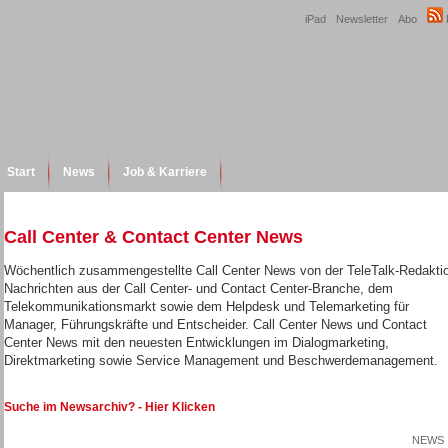
iPad
Newsletter
Abo
Start
News
Job & Karriere
Call Center & Contact Center News
Wöchentlich zusammengestellte Call Center News von der TeleTalk-Redakti
Nachrichten aus der Call Center- und Contact Center-Branche, dem
Telekommunikationsmarkt sowie dem Helpdesk und Telemarketing für
Manager, Führungskräfte und Entscheider. Call Center News und Contact
Center News mit den neuesten Entwicklungen im Dialogmarketing,
Direktmarketing sowie Service Management und Beschwerdemanagement.
Suche im Newsarchiv? - Hier Klicken
NEWS