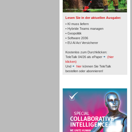
Lesen Sie in der aktuellen Ausgabe:
• KI muss liefern
• Hybride Teams managen
• Geopolitik
Workforce-Management
• Software 2036
• EU AI Act Versicherer
Kostenlos zum Durchklicken:
TeleTalk 04/26 als ePaper
(hier
klicken)
Und
hier
können Sie TeleTalk
bestellen oder abonnieren!
Personal
TeleTalk Special
Personal