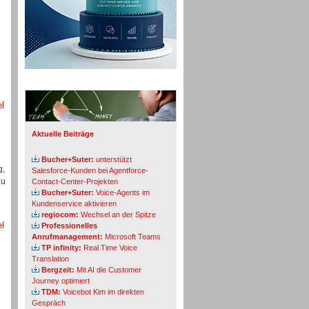
Info-Board
el
Aktuelle Beiträge
Bucher+Suter:
unterstützt
g,
Salesforce-Kunden bei Agentforce-
zu
Contact-Center-Projekten
Bucher+Suter:
Voice-Agents im
Kundenservice aktivieren
regiocom:
Wechsel an der Spitze
el
Professionelles
Anrufmanagement:
Microsoft Teams
TP infinity:
Real Time Voice
Translation
Bergzeit:
Mit AI die Customer
Journey optimiert
TDM:
Voicebot Kim im direkten
Gespräch