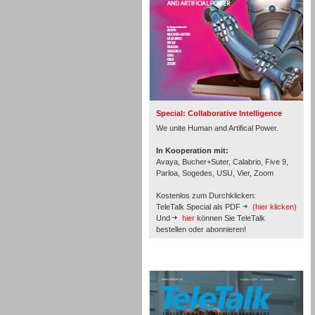
Inbound
Special: Collaborative Intelligence
We unite Human and Artifical Power.
In Kooperation mit:
Avaya, Bucher+Suter, Calabrio, Five 9,
Parloa, Sogedes, USU, Vier, Zoom
Kostenlos zum Durchklicken:
TeleTalk Special als PDF
(hier klicken)
Und
hier
können Sie TeleTalk
bestellen oder abonnieren!
Inbound
TeleTalk Archiv