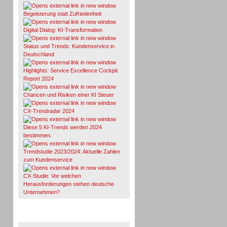
Begeisterung statt Zufriedenheit
Digital Dialog: KI-Transformation
Status und Trends: Kundenservice in
Deutschland
Highlights: Service Excellence Cockpit
Report 2024
Chancen und Risiken einer KI Steuer
CX-Trendradar 2024
Diese 5 KI-Trends werden 2024
bestimmen.
Trendstudie 2023/2024: Aktuelle Zahlen
zum Kundenservice
CX-Studie: Vor welchen
Herausforderungen stehen deutsche
Unternehmen?
TeleTalk-Marktübersichten