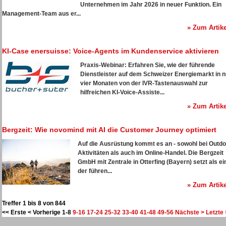
Unternehmen im Jahr 2026 in neuer Funktion. Ein
Management-Team aus er...
» Zum Artike
KI-Case enersuisse: Voice-Agents im Kundenservice aktivieren
Praxis-Webinar: Erfahren Sie, wie der führende
Dienstleister auf dem Schweizer Energiemarkt in n
vier Monaten von der IVR-Tastenauswahl zur
hilfreichen KI-Voice-Assiste...
» Zum Artike
Bergzeit: Wie novomind mit AI die Customer Journey optimiert
Auf die Ausrüstung kommt es an - sowohl bei Outdo
Aktivitäten als auch im Online-Handel. Die Bergzeit
GmbH mit Zentrale in Otterfing (Bayern) setzt als ei
der führen...
» Zum Artike
Treffer 1 bis 8 von 844
<< Erste
< Vorherige
1-8
9-16
17-24
25-32
33-40
41-48
49-56
Nächste >
Letzte