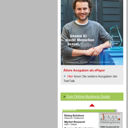
Inbound
Ältere Ausgaben als ePaper
Hier
lesen Sie weitere Ausgaben der
TeleTalk.
»
Zum Online-Business Guide
Inbound