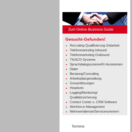
Business Guide
»
Zum Online-Business Guide
Gesucht-Gefunden!
Recruiting-Qualifizierung-Zeitarbeit
Telefonmarketing Inbound
Telefonmarketing Outbound
TK/ACD-Systeme
Sprachdialogsysteme/KI-Assistenten
Dialer
Beratung/Consulting
Arbeitsplatzgestaltung
Gesamtlösungen
Headsets
Logging/Monitoring/
Qualitätssicherung
Contact Center u. CRM Software
Workforce-Management
Mehrwertdienste/Servicenummern
Termine