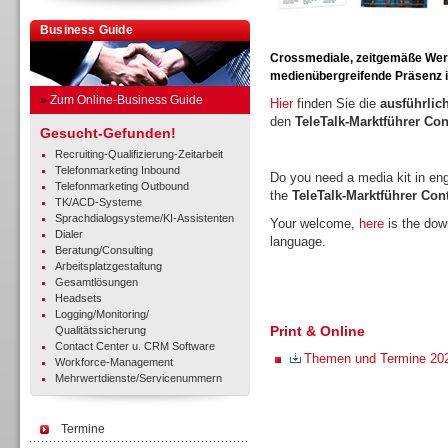
Business Guide
Crossmediale, zeitgemäße Werbe
medienübergreifende Präsenz in
»
Zum Online-Business Guide
Hier
finden Sie die
ausführlic
den
TeleTalk-Marktführer Co
Gesucht-Gefunden!
Recruiting-Qualifizierung-Zeitarbeit
Telefonmarketing Inbound
Do you need a media kit in en
Telefonmarketing Outbound
the
TeleTalk-Marktführer Co
TK/ACD-Systeme
Sprachdialogsysteme/KI-Assistenten
Your welcome,
here
is the down
Dialer
language.
Beratung/Consulting
Arbeitsplatzgestaltung
Gesamtlösungen
Headsets
Logging/Monitoring/
Print & Online
Qualitätssicherung
Contact Center u. CRM Software
Themen und Termine 20
Workforce-Management
Mehrwertdienste/Servicenummern
Termine