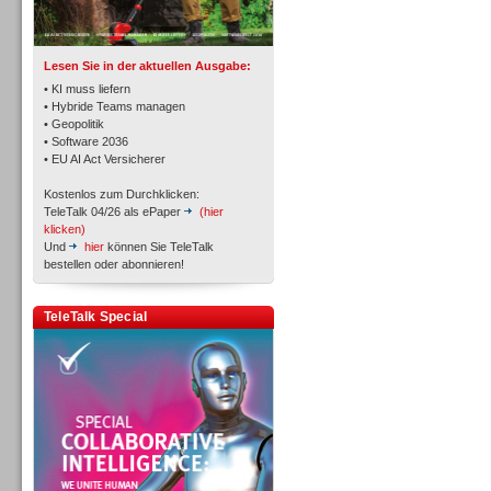
Lesen Sie in der aktuellen Ausgabe:
• KI muss liefern
• Hybride Teams managen
• Geopolitik
Personal
• Software 2036
• EU AI Act Versicherer
Kostenlos zum Durchklicken:
TeleTalk 04/26 als ePaper
(hier
klicken)
Und
hier
können Sie TeleTalk
bestellen oder abonnieren!
Personal
TeleTalk Special
Inbound