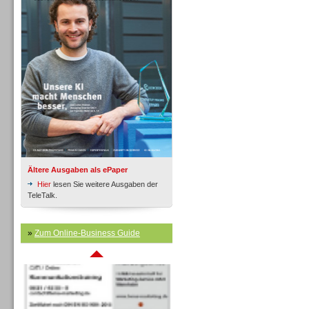
Inbound
Ältere Ausgaben als ePaper
Hier
lesen Sie weitere Ausgaben der
TeleTalk.
»
Zum Online-Business Guide
Inbound