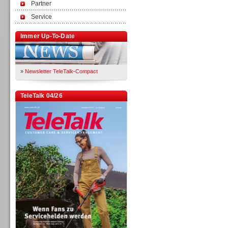
Partner
Service
Immer Up-To-Date
»
Newsletter TeleTalk-Compact
TeleTalk 04/26
TK- und ACD-Systeme
Workforce-Management