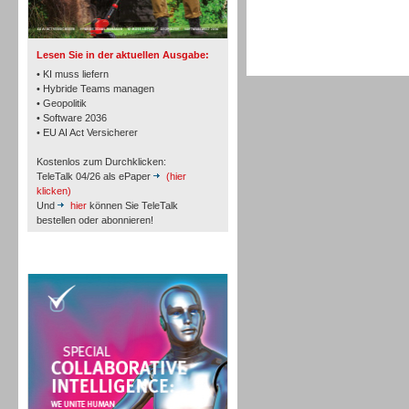
TK- und ACD-Systeme
Lesen Sie in der aktuellen Ausgabe:
• KI muss liefern
• Hybride Teams managen
• Geopolitik
• Software 2036
Workforce-Management
• EU AI Act Versicherer
Kostenlos zum Durchklicken:
TeleTalk 04/26 als ePaper
(hier
klicken)
Und
hier
können Sie TeleTalk
bestellen oder abonnieren!
Personal
TeleTalk Special
Personal