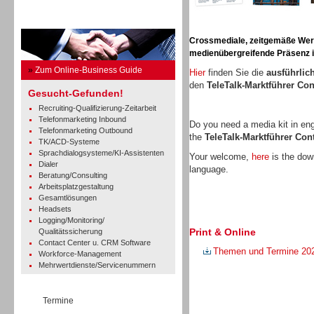
Business Guide
Crossmediale, zeitgemäße Werbe
medienübergreifende Präsenz in
»
Zum Online-Business Guide
Hier
finden Sie die
ausführlic
den
TeleTalk-Marktführer Co
Gesucht-Gefunden!
Recruiting-Qualifizierung-Zeitarbeit
Telefonmarketing Inbound
Do you need a media kit in en
Telefonmarketing Outbound
the
TeleTalk-Marktführer Co
TK/ACD-Systeme
Sprachdialogsysteme/KI-Assistenten
Your welcome,
here
is the down
Dialer
language.
Beratung/Consulting
Arbeitsplatzgestaltung
Gesamtlösungen
Headsets
Logging/Monitoring/
Print & Online
Qualitätssicherung
Contact Center u. CRM Software
Themen und Termine 20
Workforce-Management
Mehrwertdienste/Servicenummern
Termine