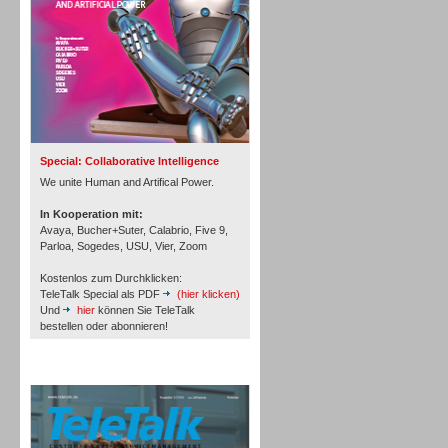
Inbound
Special: Collaborative Intelligence
We unite Human and Artifical Power.
In Kooperation mit:
Avaya, Bucher+Suter, Calabrio, Five 9,
Parloa, Sogedes, USU, Vier, Zoom
Kostenlos zum Durchklicken:
TeleTalk Special als PDF
(hier klicken)
Und
hier
können Sie TeleTalk
bestellen oder abonnieren!
TeleTalk Archiv
Inbound