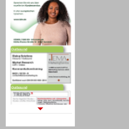
Outbound
Outbound
Sprachdialogsysteme u. Ki/
Sprachassistenten