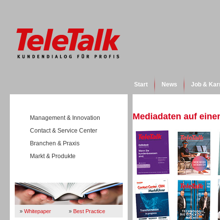
Start
News
Job & Kar
Mediadaten auf einen
Management & Innovation
Contact & Service Center
Branchen & Praxis
Markt & Produkte
Wissen
»
Whitepaper
»
Best Practice