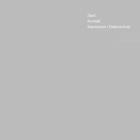
Start
Kontakt
Impressum / Datenschutz
Sprachdialogsysteme u. Ki/
Sprachassistenten
© telepublic V
Sprachdialogsysteme u. Ki/
Sprachassistenten