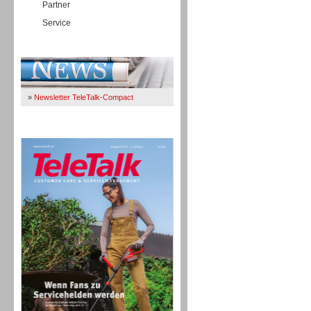
Partner
Service
Immer Up-To-Date
»
Newsletter TeleTalk-Compact
TeleTalk 04/26