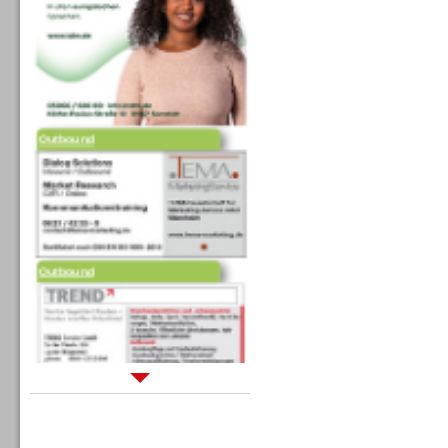
Outbound
Outbound
Sprachdialogsysteme u. Ki/
Sprachassistenten