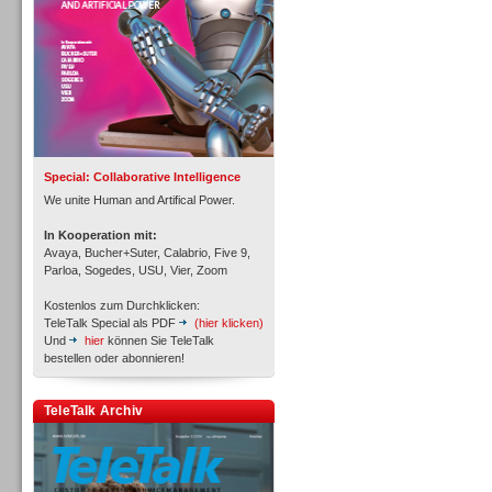
Inbound
Special: Collaborative Intelligence
We unite Human and Artifical Power.
In Kooperation mit:
Avaya, Bucher+Suter, Calabrio, Five 9,
Parloa, Sogedes, USU, Vier, Zoom
Kostenlos zum Durchklicken:
TeleTalk Special als PDF
(hier klicken)
Und
hier
können Sie TeleTalk
bestellen oder abonnieren!
Inbound
TeleTalk Archiv