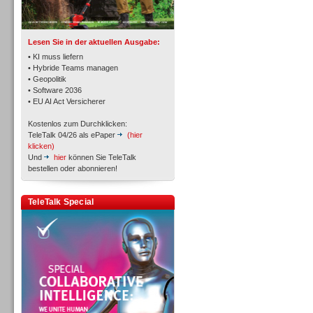
Lesen Sie in der aktuellen Ausgabe:
• KI muss liefern
• Hybride Teams managen
• Geopolitik
Workforce-Management
• Software 2036
• EU AI Act Versicherer
Kostenlos zum Durchklicken:
TeleTalk 04/26 als ePaper
(hier
klicken)
Und
hier
können Sie TeleTalk
bestellen oder abonnieren!
Personal
TeleTalk Special
Personal