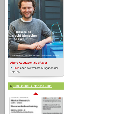
Inbound
Ältere Ausgaben als ePaper
Hier
lesen Sie weitere Ausgaben der
TeleTalk.
Inbound
»
Zum Online-Business Guide