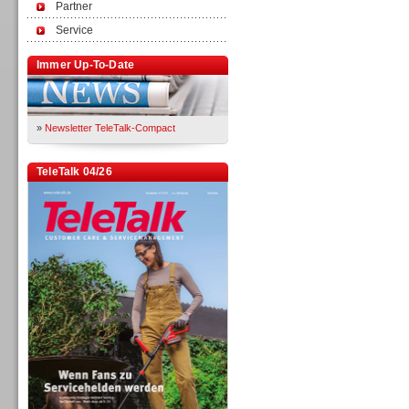
Partner
Service
Immer Up-To-Date
»
Newsletter TeleTalk-Compact
TeleTalk 04/26
TK- und ACD-Systeme