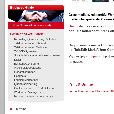
Business Guide
Crossmediale, zeitgemäße Werbe
medienübergreifende Präsenz in
»
Zum Online-Business Guide
Hier
finden Sie die
ausführlic
den
TeleTalk-Marktführer Co
Gesucht-Gefunden!
Recruiting-Qualifizierung-Zeitarbeit
Telefonmarketing Inbound
Do you need a media kit in en
Telefonmarketing Outbound
the
TeleTalk-Marktführer Co
TK/ACD-Systeme
Sprachdialogsysteme/KI-Assistenten
Your welcome,
here
is the down
Dialer
language.
Beratung/Consulting
Arbeitsplatzgestaltung
Gesamtlösungen
Headsets
Logging/Monitoring/
Print & Online
Qualitätssicherung
Contact Center u. CRM Software
Themen und Termine 20
Workforce-Management
Mehrwertdienste/Servicenummern
Termine