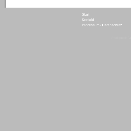
Start
Kontakt
Impressum / Datenschutz
Sprachdialogsysteme u. Ki/
Sprachassistenten
© telepublic V
Sprachdialogsysteme u. Ki/
Sprachassistenten