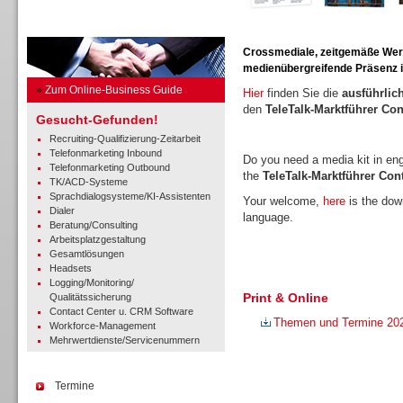
Business Guide
Crossmediale, zeitgemäße Werbe
medienübergreifende Präsenz in
»
Zum Online-Business Guide
Hier
finden Sie die
ausführlic
den
TeleTalk-Marktführer Co
Gesucht-Gefunden!
Recruiting-Qualifizierung-Zeitarbeit
Telefonmarketing Inbound
Do you need a media kit in en
Telefonmarketing Outbound
the
TeleTalk-Marktführer Co
TK/ACD-Systeme
Sprachdialogsysteme/KI-Assistenten
Your welcome,
here
is the down
Dialer
language.
Beratung/Consulting
Arbeitsplatzgestaltung
Gesamtlösungen
Headsets
Logging/Monitoring/
Print & Online
Qualitätssicherung
Contact Center u. CRM Software
Themen und Termine 20
Workforce-Management
Mehrwertdienste/Servicenummern
Termine