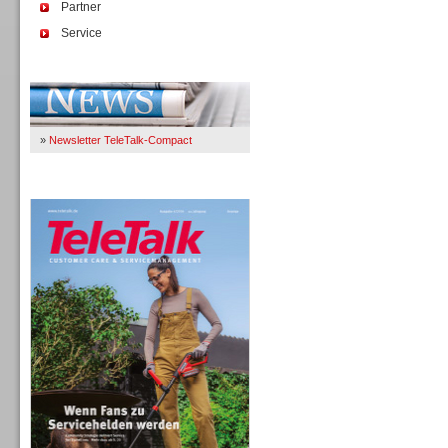
Partner
Service
Immer Up-To-Date
»
Newsletter TeleTalk-Compact
TeleTalk 04/26