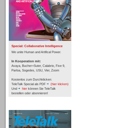
Inbound
Special: Collaborative Intelligence
We unite Human and Artifical Power.
In Kooperation mit:
Avaya, Bucher+Suter, Calabrio, Five 9,
Parloa, Sogedes, USU, Vier, Zoom
Kostenlos zum Durchklicken:
TeleTalk Special als PDF
(hier klicken)
Und
hier
können Sie TeleTalk
bestellen oder abonnieren!
TeleTalk Archiv
Inbound