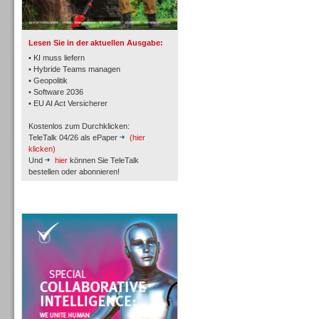
TK- und ACD-Systeme
Lesen Sie in der aktuellen Ausgabe:
• KI muss liefern
• Hybride Teams managen
• Geopolitik
• Software 2036
Workforce-Management
• EU AI Act Versicherer
Kostenlos zum Durchklicken:
TeleTalk 04/26 als ePaper
(hier
klicken)
Und
hier
können Sie TeleTalk
bestellen oder abonnieren!
Personal
TeleTalk Special
Personal