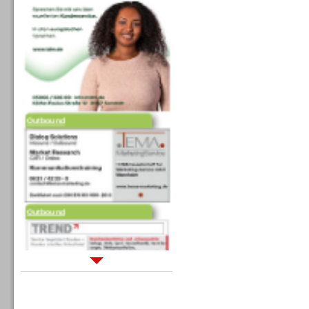
Outbound
Outbound
Sprachdialogsysteme u. Ki/
Sprachassistenten