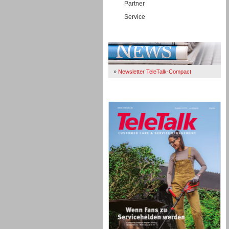
Partner
Service
Immer Up-To-Date
»
Newsletter TeleTalk-Compact
TeleTalk 04/26