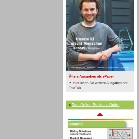
Inbound
Ältere Ausgaben als ePaper
Hier
lesen Sie weitere Ausgaben der
TeleTalk.
»
Zum Online-Business Guide
Inbound