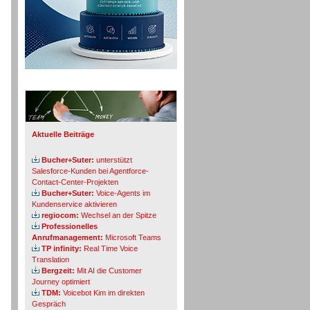
Info-Board
Aktuelle Beiträge
Bucher+Suter:
unterstützt
Salesforce-Kunden bei Agentforce-
Contact-Center-Projekten
Bucher+Suter:
Voice-Agents im
Kundenservice aktivieren
regiocom:
Wechsel an der Spitze
Professionelles
Anrufmanagement:
Microsoft Teams
TP infinity:
Real Time Voice
Translation
Bergzeit:
Mit AI die Customer
Journey optimiert
TDM:
Voicebot Kim im direkten
Gespräch