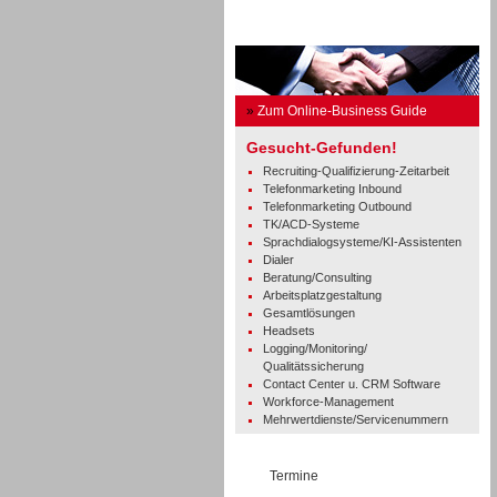
Business Guide
»
Zum Online-Business Guide
Gesucht-Gefunden!
Recruiting-Qualifizierung-Zeitarbeit
Telefonmarketing Inbound
Telefonmarketing Outbound
TK/ACD-Systeme
Sprachdialogsysteme/KI-Assistenten
Dialer
Beratung/Consulting
Arbeitsplatzgestaltung
Gesamtlösungen
Headsets
Logging/Monitoring/
Qualitätssicherung
Contact Center u. CRM Software
Workforce-Management
Mehrwertdienste/Servicenummern
Termine