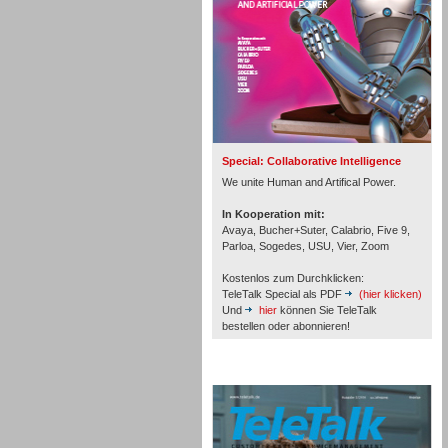
Inbound
Special: Collaborative Intelligence
We unite Human and Artifical Power.
In Kooperation mit:
Avaya, Bucher+Suter, Calabrio, Five 9,
Parloa, Sogedes, USU, Vier, Zoom
Kostenlos zum Durchklicken:
TeleTalk Special als PDF
(hier klicken)
Und
hier
können Sie TeleTalk
bestellen oder abonnieren!
TeleTalk Archiv
Inbound