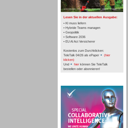
TK- und ACD-Systeme
Lesen Sie in der aktuellen Ausgabe:
• KI muss liefern
• Hybride Teams managen
• Geopolitik
• Software 2036
Workforce-Management
• EU AI Act Versicherer
Kostenlos zum Durchklicken:
TeleTalk 04/26 als ePaper
(hier
klicken)
Und
hier
können Sie TeleTalk
bestellen oder abonnieren!
Personal
TeleTalk Special
Personal