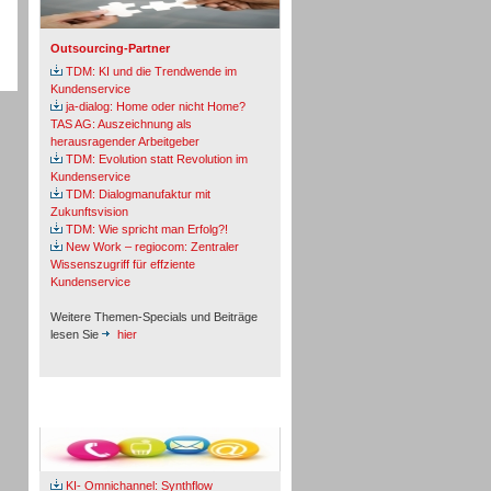
Outsourcing-Partner
TDM: KI und die Trendwende im
Kundenservice
ja-dialog: Home oder nicht Home?
TAS AG: Auszeichnung als
herausragender Arbeitgeber
TDM: Evolution statt Revolution im
Kundenservice
TDM: Dialogmanufaktur mit
Zukunftsvision
TDM: Wie spricht man Erfolg?!
New Work – regiocom: Zentraler
Wissenszugriff für effziente
Kundenservice
Weitere Themen-Specials und Beiträge
lesen Sie
hier
Fachbeiträge & Cases
KI- Omnichannel: Synthflow