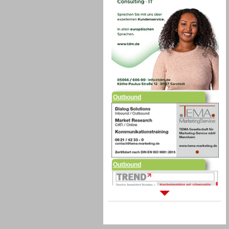
Outbound
Outbound
Sprachdialogsysteme u. Ki/
Sprachassistenten