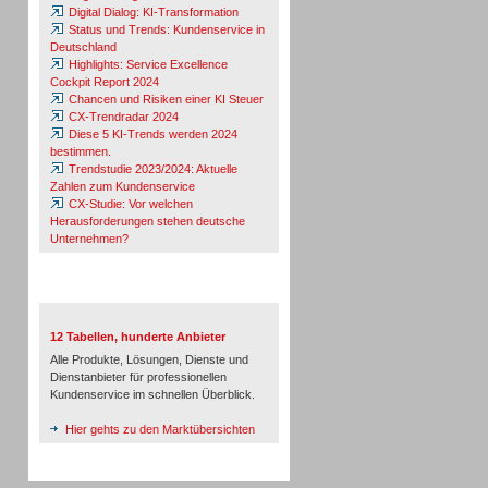
Digital Dialog: KI-Transformation
Status und Trends: Kundenservice in
Deutschland
Highlights: Service Excellence
Cockpit Report 2024
Chancen und Risiken einer KI Steuer
CX-Trendradar 2024
Diese 5 KI-Trends werden 2024
bestimmen.
Trendstudie 2023/2024: Aktuelle
Zahlen zum Kundenservice
CX-Studie: Vor welchen
Herausforderungen stehen deutsche
Unternehmen?
TeleTalk-Marktübersichten
12 Tabellen, hunderte Anbieter
Alle Produkte, Lösungen, Dienste und
Dienstanbieter für professionellen
Kundenservice im schnellen Überblick.
Hier gehts zu den Marktübersichten