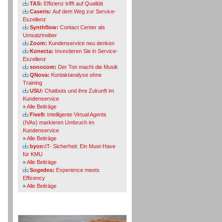
TAS:
Effizienz trifft auf Qualität
Caseris:
Auf dem Weg zur Service-
Exzellenz
Synthflow:
Contact Center als
Umsatztreiber
Zoom:
Kundenservice neu denken
Konecta:
Investieren Sie in Service-
Exzellenz
sonocom:
Der Ton macht die Musik
QNova:
Kontaktanalyse ohne
Training
USU:
Chatbots und ihre Zukunft im
Kundenservice
»
Alle Beiträge
Five9:
Intelligente Virtual Agents
(IVAs) markieren Umbruch im
Kundenservice
»
Alle Beiträge
byon:
IT- Sicherheit: Ein Must-Have
für KMU
»
Alle Beiträge
Sogedes:
Experience meets
Efficency
»
Alle Beiträge
Themen-Specials