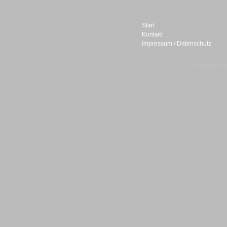
Start
Kontakt
Impressum / Datenschutz
Sprachdialogsysteme u. Ki/
Sprachassistenten
© telepublic V
Sprachdialogsysteme u. Ki/
Sprachassistenten