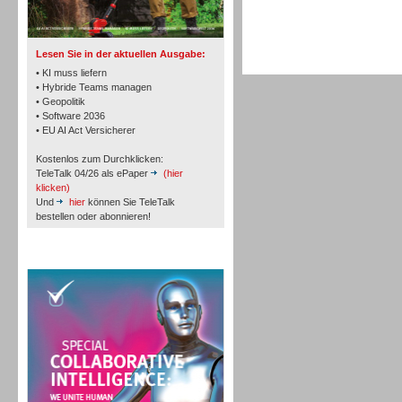
TK- und ACD-Systeme
Lesen Sie in der aktuellen Ausgabe:
• KI muss liefern
• Hybride Teams managen
• Geopolitik
• Software 2036
Workforce-Management
• EU AI Act Versicherer
Kostenlos zum Durchklicken:
TeleTalk 04/26 als ePaper
(hier
klicken)
Und
hier
können Sie TeleTalk
bestellen oder abonnieren!
Personal
TeleTalk Special
Personal