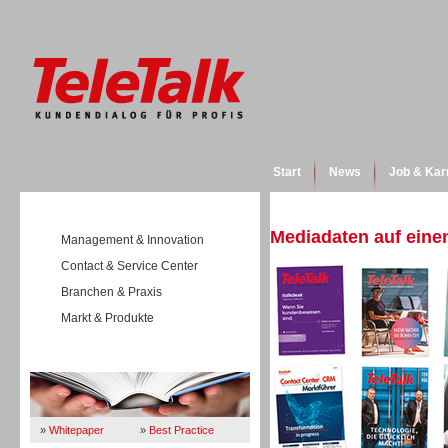
Start
News
Job & Kar
Mediadaten auf einen
Management & Innovation
Contact & Service Center
Branchen & Praxis
Markt & Produkte
Wissen
»
Whitepaper
»
Best Practice