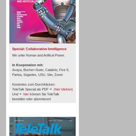
Inbound
Special: Collaborative Intelligence
We unite Human and Artifical Power.
In Kooperation mit:
Avaya, Bucher+Suter, Calabrio, Five 9,
Parloa, Sogedes, USU, Vier, Zoom
Kostenlos zum Durchklicken:
TeleTalk Special als PDF
(hier klicken)
Und
hier
können Sie TeleTalk
bestellen oder abonnieren!
TeleTalk Archiv
Inbound