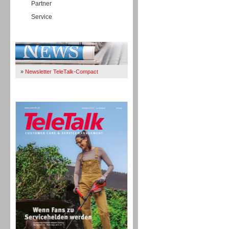
Partner
Service
Immer Up-To-Date
»
Newsletter TeleTalk-Compact
TeleTalk 04/26