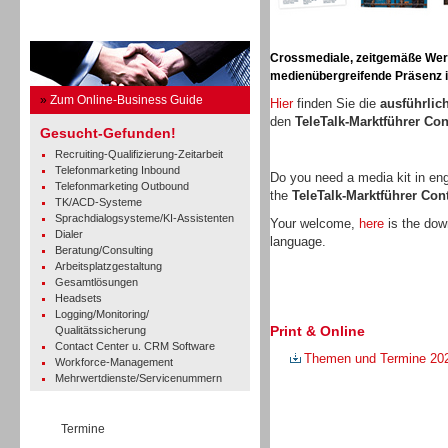
Business Guide
Crossmediale, zeitgemäße Werbe
medienübergreifende Präsenz in
»
Zum Online-Business Guide
Hier
finden Sie die
ausführlic
den
TeleTalk-Marktführer Co
Gesucht-Gefunden!
Recruiting-Qualifizierung-Zeitarbeit
Telefonmarketing Inbound
Do you need a media kit in en
Telefonmarketing Outbound
the
TeleTalk-Marktführer Co
TK/ACD-Systeme
Sprachdialogsysteme/KI-Assistenten
Your welcome,
here
is the down
Dialer
language.
Beratung/Consulting
Arbeitsplatzgestaltung
Gesamtlösungen
Headsets
Logging/Monitoring/
Print & Online
Qualitätssicherung
Contact Center u. CRM Software
Themen und Termine 20
Workforce-Management
Mehrwertdienste/Servicenummern
Termine