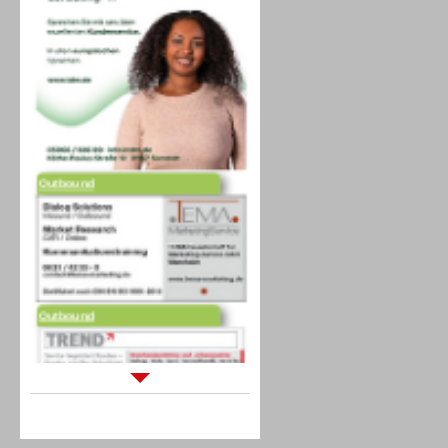
Outbound
Outbound
Sprachdialogsysteme u. Ki/
Sprachassistenten