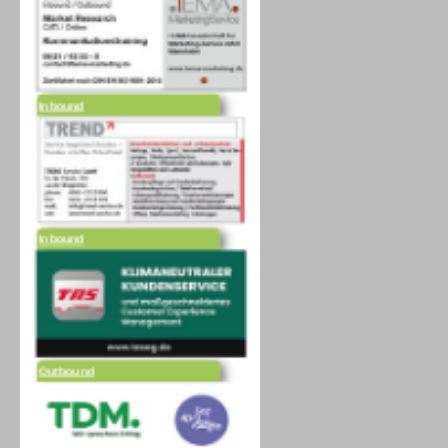
Inbound
Inbound
Outbound