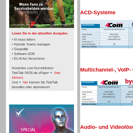
ACD-Systeme
TK- und ACD-Systeme
Lesen Sie in der aktuellen Ausgabe:
• KI muss liefern
• Hybride Teams managen
• Geopolitik
• Software 2036
Workforce-Management
• EU AI Act Versicherer
Kostenlos zum Durchklicken:
Multichannel-, VoIP-
TeleTalk 04/26 als ePaper
(hier
klicken)
Und
hier
können Sie TeleTalk
bestellen oder abonnieren!
Personal
TeleTalk Special
Audio- und Videolö
Personal