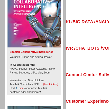
KI /BIG DATA /ANAL
Inbound
IVR /CHATBOTS /V
Special: Collaborative Intelligence
We unite Human and Artifical Power.
In Kooperation mit:
Avaya, Bucher+Suter, Calabrio, Five 9,
Parloa, Sogedes, USU, Vier, Zoom
Contact Center-Soft
Kostenlos zum Durchklicken:
TeleTalk Special als PDF
(hier klicken)
Und
hier
können Sie TeleTalk
bestellen oder abonnieren!
Customer Experien
Inbound
TeleTalk Archiv