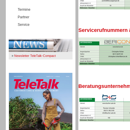
Termine
Partner
Service
Servicerufnummern /
Immer Up-To-Date
»
Newsletter TeleTalk-Compact
TeleTalk 04/26
Beratungsunternehme