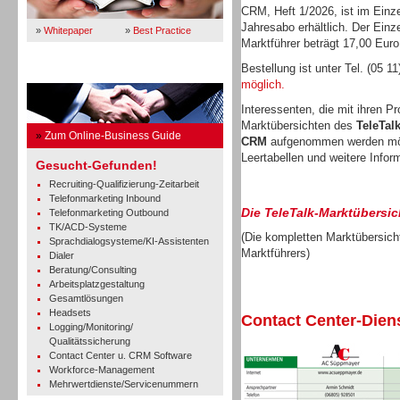
CRM, Heft 1/2026, ist im Einze
Jahresabo erhältlich. Der Einz
»
Whitepaper
»
Best Practice
Marktführer beträgt 17,00 Euro
Bestellung ist unter Tel. (05 1
Business Guide
möglich.
Interessenten, die mit ihren P
Marktübersichten des
TeleTal
»
Zum Online-Business Guide
CRM
aufgenommen werden mö
Leertabellen und weitere Infor
Gesucht-Gefunden!
Recruiting-Qualifizierung-Zeitarbeit
Telefonmarketing Inbound
Die TeleTalk-Marktübersic
Telefonmarketing Outbound
TK/ACD-Systeme
(Die kompletten Marktübersicht
Sprachdialogsysteme/KI-Assistenten
Marktführers)
Dialer
Beratung/Consulting
Arbeitsplatzgestaltung
Gesamtlösungen
Headsets
Contact Center-Diens
Logging/Monitoring/
Qualitätssicherung
Contact Center u. CRM Software
Workforce-Management
Mehrwertdienste/Servicenummern