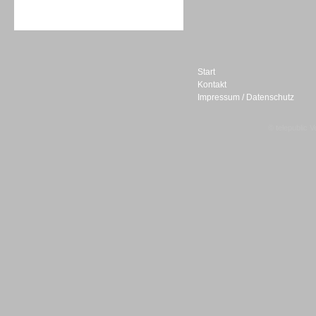
Sprachdialogsysteme u. Ki/
Sprachassistenten
Start
Kontakt
Impressum / Datenschutz
Sprachdialogsysteme u. Ki/
Sprachassistenten
© telepublic V