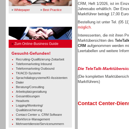
CRM, Heft 1/2026, ist im Einze
Jahresabo erhältlich. Der Einz
»
Whitepaper
»
Best Practice
Marktführer beträgt 17,00 Euro
Bestellung ist unter Tel. (05 1
Business Guide
möglich.
Interessenten, die mit ihren P
Marktübersichten des
TeleTal
»
Zum Online-Business Guide
CRM
aufgenommen werden mö
Leertabellen und weitere Infor
Gesucht-Gefunden!
Recruiting-Qualifizierung-Zeitarbeit
Telefonmarketing Inbound
Die TeleTalk-Marktübersic
Telefonmarketing Outbound
TK/ACD-Systeme
(Die kompletten Marktübersicht
Sprachdialogsysteme/KI-Assistenten
Marktführers)
Dialer
Beratung/Consulting
Arbeitsplatzgestaltung
Gesamtlösungen
Headsets
Contact Center-Diens
Logging/Monitoring/
Qualitätssicherung
Contact Center u. CRM Software
Workforce-Management
Mehrwertdienste/Servicenummern