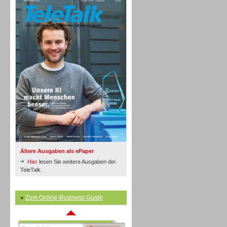
Inbound
Ältere Ausgaben als ePaper
Hier
lesen Sie weitere Ausgaben der
TeleTalk.
»
Zum Online-Business Guide
Inbound