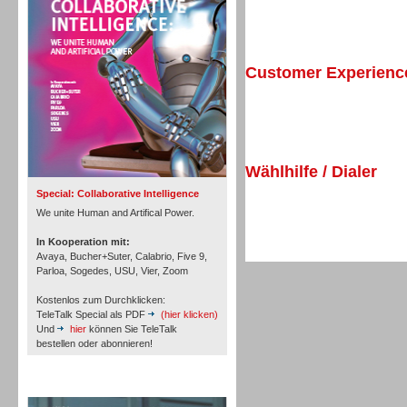
Personal
Customer Experien
Inbound
Wählhilfe / Dialer
Special: Collaborative Intelligence
We unite Human and Artifical Power.
In Kooperation mit:
Avaya, Bucher+Suter, Calabrio, Five 9,
Parloa, Sogedes, USU, Vier, Zoom
Kostenlos zum Durchklicken:
TeleTalk Special als PDF
(hier klicken)
Und
hier
können Sie TeleTalk
bestellen oder abonnieren!
TeleTalk Archiv
Inbound