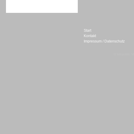
Sprachdialogsysteme u. Ki/
Sprachassistenten
Start
Kontakt
Impressum / Datenschutz
Sprachdialogsysteme u. Ki/
Sprachassistenten
© telepublic V