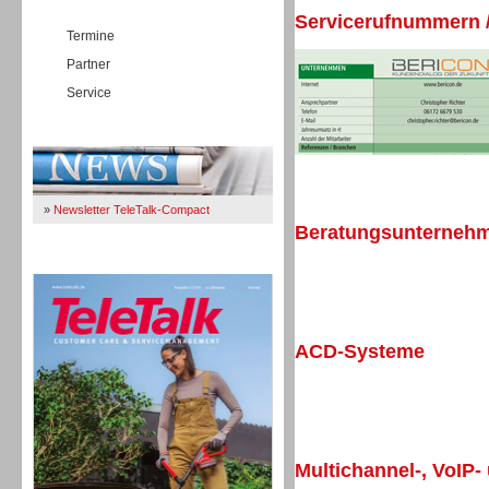
Servicerufnummern /
Termine
Partner
Service
Immer Up-To-Date
»
Newsletter TeleTalk-Compact
Beratungsunternehme
TeleTalk 04/26
ACD-Systeme
Multichannel-, VoIP-