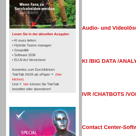
TK- und ACD-Systeme
Audio- und Videolö
Lesen Sie in der aktuellen Ausgabe:
• KI muss liefern
• Hybride Teams managen
• Geopolitik
• Software 2036
Workforce-Management
• EU AI Act Versicherer
KI /BIG DATA /ANAL
Kostenlos zum Durchklicken:
TeleTalk 04/26 als ePaper
(hier
klicken)
Und
hier
können Sie TeleTalk
bestellen oder abonnieren!
IVR /CHATBOTS /V
Personal
TeleTalk Special
Contact Center-Soft