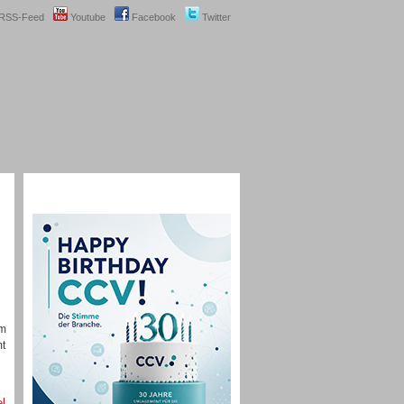
RSS-Feed
Youtube
Facebook
Twitter
om
mt
el