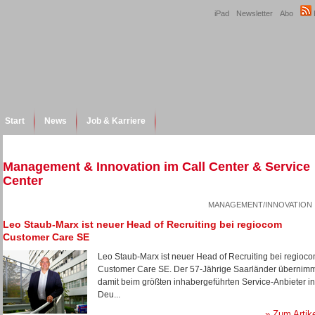
iPad
Newsletter
Abo
Start
News
Job & Karriere
Management & Innovation im Call Center & Service
Center
MANAGEMENT/INNOVATION
Leo Staub-Marx ist neuer Head of Recruiting bei regiocom
Customer Care SE
Leo Staub-Marx ist neuer Head of Recruiting bei regioc
Customer Care SE. Der 57-Jährige Saarländer übernim
damit beim größten inhabergeführten Service-Anbieter in
Deu...
» Zum Artik