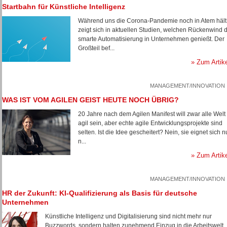
Startbahn für Künstliche Intelligenz
Während uns die Corona-Pandemie noch in Atem hält
zeigt sich in aktuellen Studien, welchen Rückenwind d
smarte Automatisierung in Unternehmen genießt. Der
Großteil bef...
» Zum Artik
MANAGEMENT/INNOVATION
WAS IST VOM AGILEN GEIST HEUTE NOCH ÜBRIG?
20 Jahre nach dem Agilen Manifest will zwar alle Welt
agil sein, aber echte agile Entwicklungsprojekte sind
selten. Ist die Idee gescheitert? Nein, sie eignet sich n
n...
» Zum Artik
MANAGEMENT/INNOVATION
HR der Zukunft: KI-Qualifizierung als Basis für deutsche
Unternehmen
Künstliche Intelligenz und Digitalisierung sind nicht mehr nur
Buzzwords, sondern halten zunehmend Einzug in die Arbeitswelt