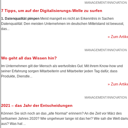
MANAGEMENT/INNOVATION
7 Tipps, um auf der Digitalisierungs-Welle zu surfen
1. Datenqualität pimpen
Meist mangelt es nicht an Erkenntnis in Sachen
Datenqualität: Den meisten Unternehmen im deutschen Mittelstand ist bewusst,
das...
» Zum Artik
MANAGEMENT/INNOVATION
Wo geht all das Wissen hin?
Im Unternehmen gilt der Mensch als wertvollstes Gut. Mit ihrem Know-how und
seiner Erfahrung sorgen Mitarbeiterin und Mitarbeiter jeden Tag dafür, dass
Produkte, Dienstle...
» Zum Artik
MANAGEMENT/INNOVATION
2021 – das Jahr der Entscheidungen
Können Sie sich noch an das „alte Normal“ erinnern? An die Zeit vor März des
seltsamen Jahres 2020? Wie ungeheuer lange ist das her? Wie sah die Welt dam
aus? Was hat ...