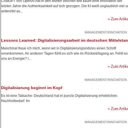
ChatGPT von OpenAI hat in den letzten Wochen wie kaum eine Innovation der
letzten Jahre die Aufmerksamkeit auf sich gezogen. Die KI weiß unglaublich viel 
antwortet au...
» Zum Artik
MANAGEMENT/INNOVATION
Lessons Learned: Digitalisierungsarbeit im deutschen Mittelsta
Manchmal freue ich mich, wenn wir in Digitalisierungsindizes einen Schritt
vorankommen. An anderen Tagen fühlt es sich wie im Rückwärtsgang an. Fehlt es
uns an Energie? I...
» Zum Artik
MANAGEMENT/INNOVATION
Digitalisierung beginnt im Kopf
Es ist eine Tatsache: Deutschland hat in puncto Digitalisierung erheblichen
Nachholbedarf. Im
» Zum Artik
MANAGEMENT/INNOVATION