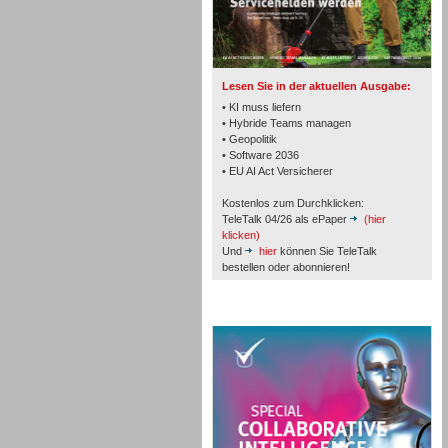
TK- und ACD-Systeme
Lesen Sie in der aktuellen Ausgabe:
• KI muss liefern
• Hybride Teams managen
• Geopolitik
Workforce-Management
• Software 2036
• EU AI Act Versicherer
Kostenlos zum Durchklicken:
TeleTalk 04/26 als ePaper
(hier
klicken)
Und
hier
können Sie TeleTalk
bestellen oder abonnieren!
Personal
TeleTalk Special
Personal