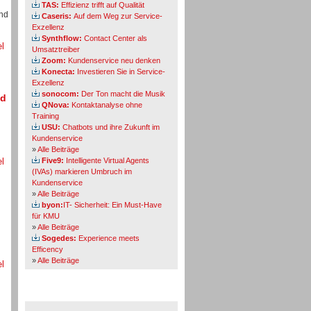
TAS:
Effizienz trifft auf Qualität
und
Caseris:
Auf dem Weg zur Service-
Exzellenz
Synthflow:
Contact Center als
el
Umsatztreiber
Zoom:
Kundenservice neu denken
Konecta:
Investieren Sie in Service-
Exzellenz
sonocom:
Der Ton macht die Musik
nd
QNova:
Kontaktanalyse ohne
Training
USU:
Chatbots und ihre Zukunft im
Kundenservice
»
Alle Beiträge
el
Five9:
Intelligente Virtual Agents
(IVAs) markieren Umbruch im
Kundenservice
»
Alle Beiträge
byon:
IT- Sicherheit: Ein Must-Have
für KMU
»
Alle Beiträge
Sogedes:
Experience meets
Efficency
»
Alle Beiträge
el
Themen-Specials