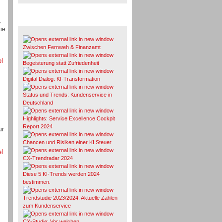
,
Whitepaper & Studien
ie
Zwischen Fernweh & Finanzamt
el
Begeisterung statt Zufriedenheit
Digital Dialog: KI-Transformation
Status und Trends: Kundenservice in
Deutschland
Highlights: Service Excellence Cockpit
Report 2024
ur
Chancen und Risiken einer KI Steuer
el
CX-Trendradar 2024
Diese 5 KI-Trends werden 2024
bestimmen.
Trendstudie 2023/2024: Aktuelle Zahlen
zum Kundenservice
CX-Studie: Vor welchen