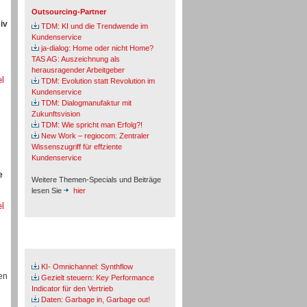
Outsourcing-Partner
iv
TDM: KI und die Trendwende im
Kundenservice
ja-dialog: Home oder nicht Home?
TAS AG: Auszeichnung als
herausragender Arbeitgeber
el
TDM: Evolution statt Revolution im
Kundenservice
TDM: Dialogmanufaktur mit
Zukunftsvision
TDM: Wie spricht man Erfolg?!
New Work – regiocom: Zentraler
Wissenszugriff für effziente
Kundenservice
e
Weitere Themen-Specials und Beiträge
lesen Sie
hier
el
Fachbeiträge & Cases
KI- Omnichannel: Synthflow
en
Gezielt steuern: Key Performance
Indicator für den Vertrieb
Daten: Garbage in, Garbage out!