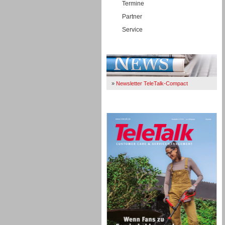
Termine
Partner
Service
Immer Up-To-Date
»
Newsletter TeleTalk-Compact
TeleTalk 04/26