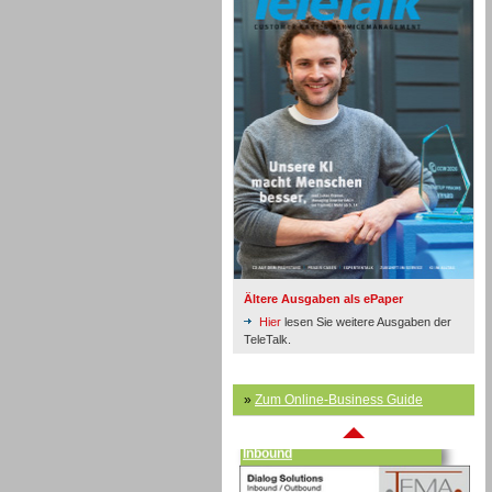
Inbound
Ältere Ausgaben als ePaper
Hier
lesen Sie weitere Ausgaben der
TeleTalk.
»
Zum Online-Business Guide
Inbound