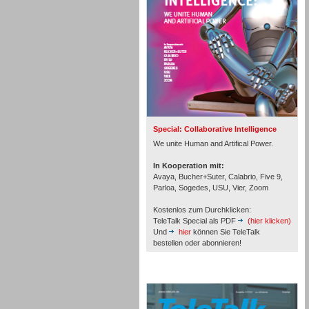
Inbound
Special: Collaborative Intelligence
We unite Human and Artifical Power.
In Kooperation mit:
Avaya, Bucher+Suter, Calabrio, Five 9,
Parloa, Sogedes, USU, Vier, Zoom
Kostenlos zum Durchklicken:
TeleTalk Special als PDF
(hier klicken)
Und
hier
können Sie TeleTalk
bestellen oder abonnieren!
Inbound
TeleTalk Archiv