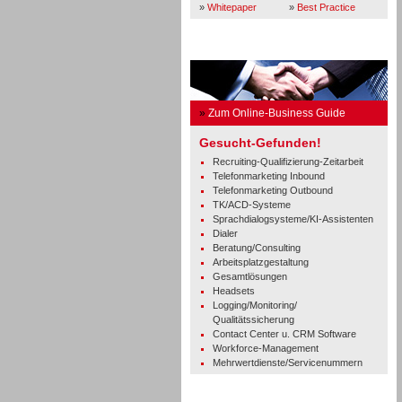
»
Whitepaper
»
Best Practice
Business Guide
»
Zum Online-Business Guide
Gesucht-Gefunden!
Recruiting-Qualifizierung-Zeitarbeit
Telefonmarketing Inbound
Telefonmarketing Outbound
TK/ACD-Systeme
Sprachdialogsysteme/KI-Assistenten
Dialer
Beratung/Consulting
Arbeitsplatzgestaltung
Gesamtlösungen
Headsets
Logging/Monitoring/
Qualitätssicherung
Contact Center u. CRM Software
Workforce-Management
Mehrwertdienste/Servicenummern