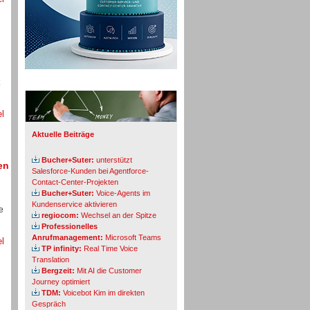
Info-Board
el
Aktuelle Beiträge
Bucher+Suter:
unterstützt
en
Salesforce-Kunden bei Agentforce-
Contact-Center-Projekten
Bucher+Suter:
Voice-Agents im
Kundenservice aktivieren
e
regiocom:
Wechsel an der Spitze
Professionelles
Anrufmanagement:
Microsoft Teams
el
TP infinity:
Real Time Voice
Translation
Bergzeit:
Mit AI die Customer
Journey optimiert
TDM:
Voicebot Kim im direkten
Gespräch