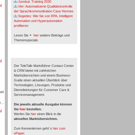
Junokai: Training 2030
el
Vier: Automatisierte Qualitätskontrolle
der Sprachkommunikation Case Hermes
Sogedes: Wie Sie von RPA, Intelligent
Automation und Hyperautomation
profitieren
Lesen Sie
hier
weitere Beiträge und
Themenspecials
TeleTalk-Marktführer 1/2026
el
Der TeleTalk-Marktführer Contact Center
& CRM bietet mit zahlreichen
Marktübersichten und einem Business-
Guide einen aktuellen Überblick über
Technologien, Lösungen, Produkte und
Dienstleistungen für Customer Care &
sei
Servicemanagement.
...
Die jeweils aktuelle Ausgabe können
Sie
hier
bestellen.
el
Werfen Sie
hier
einen Blick in die
aktuellen Marktübersichten.
Zum Kennenlernen geht´s
hier zum
ePaper
.