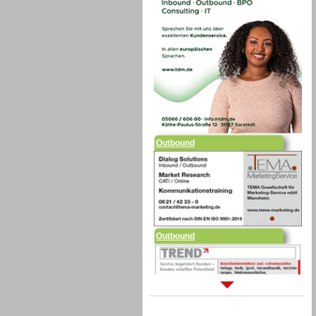
Outbound
Outbound
Sprachdialogsysteme u. Ki/
Sprachassistenten