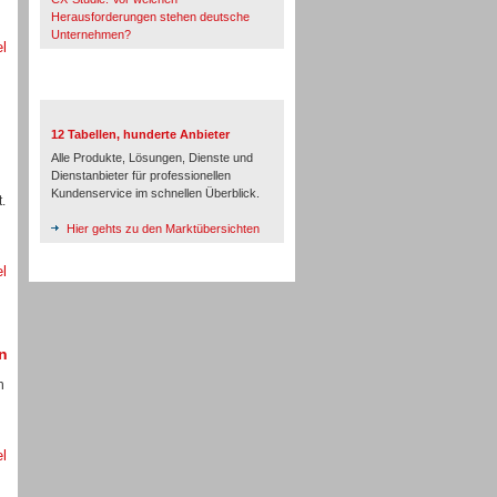
Herausforderungen stehen deutsche
Unternehmen?
el
TeleTalk-Marktübersichten
12 Tabellen, hunderte Anbieter
Alle Produkte, Lösungen, Dienste und
Dienstanbieter für professionellen
Kundenservice im schnellen Überblick.
.
Hier gehts zu den Marktübersichten
el
n
n
el