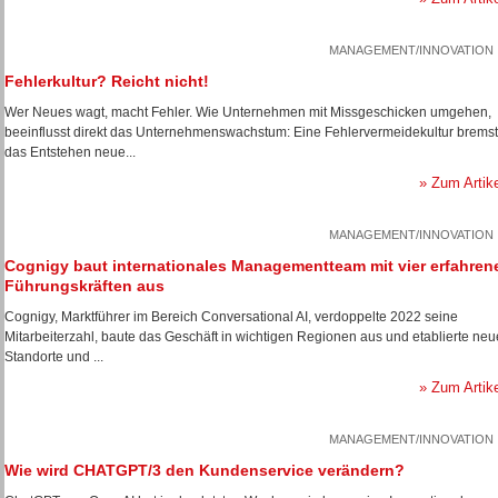
MANAGEMENT/INNOVATION
Fehlerkultur? Reicht nicht!
Wer Neues wagt, macht Fehler. Wie Unternehmen mit Missgeschicken umgehen,
beeinflusst direkt das Unternehmenswachstum: Eine Fehlervermeidekultur bremst
das Entstehen neue...
» Zum Artik
MANAGEMENT/INNOVATION
Cognigy baut internationales Managementteam mit vier erfahren
Führungskräften aus
Cognigy, Marktführer im Bereich Conversational AI, verdoppelte 2022 seine
Mitarbeiterzahl, baute das Geschäft in wichtigen Regionen aus und etablierte neu
Standorte und ...
» Zum Artik
MANAGEMENT/INNOVATION
Wie wird CHATGPT/3 den Kundenservice verändern?