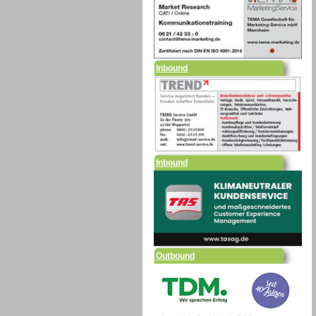
Inbound
Inbound
Outbound