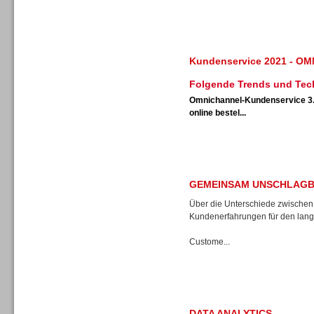
Kundenservice 2021 - 
Folgende Trends und Tech
Sprachdialogsysteme u. Ki/
Sprachassistenten
Omnichannel-Kundenservice 3
online bestel...
GEMEINSAM UNSCHLAGB
Über die Unterschiede zwischen
Kundenerfahrungen für den langf
Custome...
Sprachdialogsysteme u. Ki/
DATA ANALYTICS