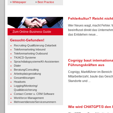
»
Whitepaper
»
Best Practice
Business Guide
Fehlerkultur? Reicht nicht
Wer Neues wagt, macht Fehler.
beeinflusst direkt das Unterne
»
Zum Online-Business Guide
das Entstehen neue...
Gesucht-Gefunden!
Recruiting-Qualifizierung-Zeitarbeit
Telefonmarketing Inbound
Telefonmarketing Outbound
TK/ACD-Systeme
Cognigy baut internation
Sprachdialogsysteme/KI-Assistenten
Führungskräften aus
Dialer
Beratung/Consulting
Cognigy, Marktführer im Bereich
Arbeitsplatzgestaltung
Mitarbeiterzahl, baute das Gesch
Gesamtlösungen
Standorte und ...
Headsets
Logging/Monitoring/
Qualitätssicherung
Contact Center u. CRM Software
Workforce-Management
Mehrwertdienste/Servicenummern
Wie wird CHATGPT/3 den 