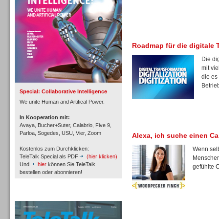
Roadmap für die digitale 
Inbound
Die di
mit vi
die es
Betrie
Special: Collaborative Intelligence
We unite Human and Artifical Power.
In Kooperation mit:
Avaya, Bucher+Suter, Calabrio, Five 9,
Parloa, Sogedes, USU, Vier, Zoom
Alexa, ich suche einen Ca
Kostenlos zum Durchklicken:
Wenn selb
TeleTalk Special als PDF
(hier klicken)
Menschen 
Und
hier
können Sie TeleTalk
gefühlte 
bestellen oder abonnieren!
Inbound
TeleTalk Archiv