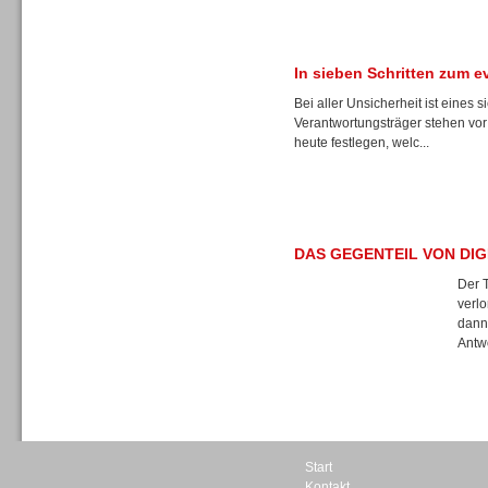
In sieben Schritten zum 
Bei aller Unsicherheit ist eines s
Dialer
Verantwortungsträger stehen v
heute festlegen, welc...
DAS GEGENTEIL VON DIG
Beratung /Consulting
Der T
verl
dann 
Antwo
Beratung /Consulting
Start
Kontakt