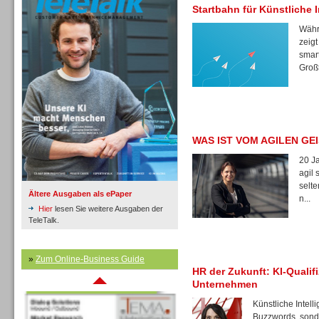
Startbahn für Künstliche I
Währ
zeigt
smar
Inbound
Großt
WAS IST VOM AGILEN GE
20 Ja
agil 
selte
Ältere Ausgaben als ePaper
n...
Hier
lesen Sie weitere Ausgaben der
TeleTalk.
»
Zum Online-Business Guide
Inbound
HR der Zukunft: KI-Qualif
Unternehmen
Künstliche Intell
Buzzwords, sonde