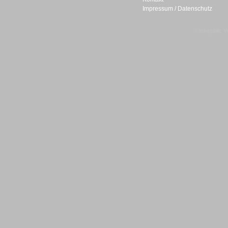
Impressum / Datenschutz
Gesamtlösungen
© telepublic V
Gesamtlösungen