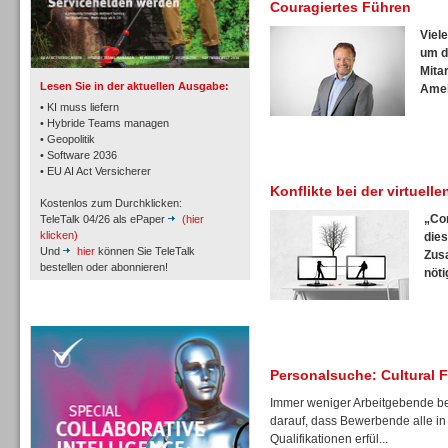
Couragiertes Führen
TK- und ACD-Systeme
Viel
um d
Mita
Lesen Sie in der aktuellen Ausgabe:
Ameis
• KI muss liefern
• Hybride Teams managen
• Geopolitik
Workforce-Management
• Software 2036
• EU AI Act Versicherer
Konflikte bei der virtuel
Kostenlos zum Durchklicken:
„Co
TeleTalk 04/26 als ePaper
(hier
klicken)
dies
Und
hier
können Sie TeleTalk
Zus
bestellen oder abonnieren!
nöti
Personal
TeleTalk Special
Personalsuche: Cultural 
Immer weniger Arbeitgebende be
Personal
darauf, dass Bewerbende alle in
Qualifikationen erfül...