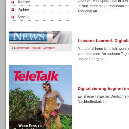
ChatGPT von OpenAI hat in den 
Termine
letzten Jahre die Aufmerksamkeit
Partner
antwortet au...
Service
Immer Up-To-Date
Lessons Learned: Digitali
»
Newsletter TeleTalk-Compact
Manchmal freue ich mich, wenn wi
vorankommen. An anderen Tagen 
uns an Energie? I...
TeleTalk 04/26
Digitalisierung beginnt i
Es ist eine Tatsache: Deutschlan
Nachholbedarf. Im