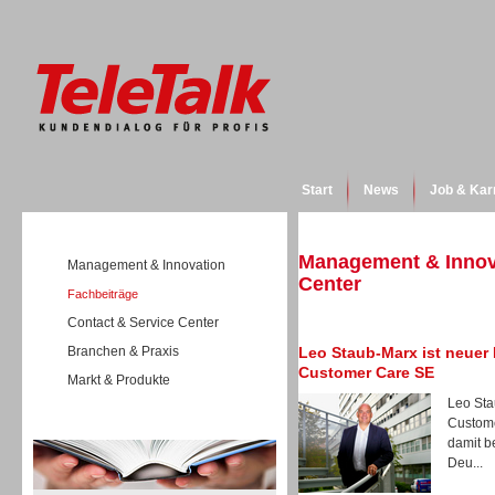
Start
News
Job & Kar
Management & Innova
Management & Innovation
Center
Fachbeiträge
Contact & Service Center
Branchen & Praxis
Leo Staub-Marx ist neuer 
Customer Care SE
Markt & Produkte
Leo Sta
Custome
Wissen
damit b
Deu...