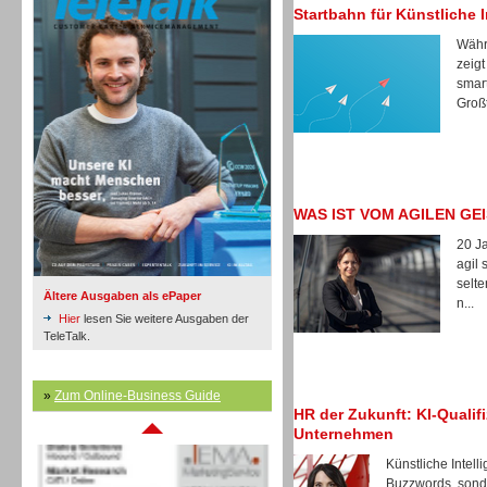
Startbahn für Künstliche I
Währ
zeigt
Inbound
smar
Großt
WAS IST VOM AGILEN GE
20 Ja
agil 
selte
Ältere Ausgaben als ePaper
n...
Hier
lesen Sie weitere Ausgaben der
TeleTalk.
Inbound
»
Zum Online-Business Guide
HR der Zukunft: KI-Qualif
Unternehmen
Künstliche Intell
Buzzwords, sonde