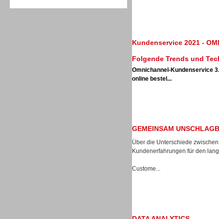
Kundenservice 2021 - 
Folgende Trends und Tech
Sprachdialogsysteme u. Ki/
Sprachassistenten
Omnichannel-Kundenservice 3
online bestel...
GEMEINSAM UNSCHLAGB
Über die Unterschiede zwischen
Kundenerfahrungen für den langf
Custome...
Sprachdialogsysteme u. Ki/
Sprachassistenten
DATA ANALYTICS