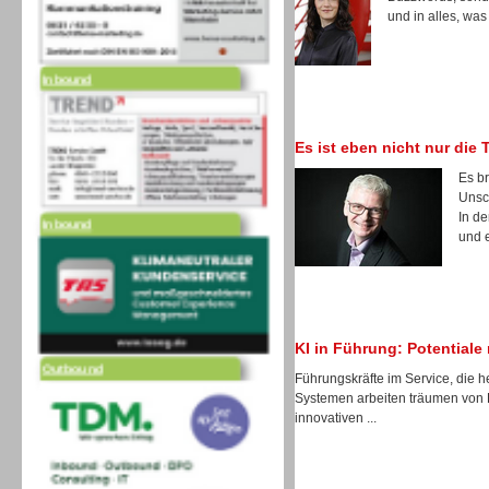
und in alles, was
Inbound
Es ist eben nicht nur die 
Es b
Unsc
Inbound
In de
und e
Outbound
KI in Führung: Potential
Führungskräfte im Service, die h
Systemen arbeiten träumen von 
innovativen ...