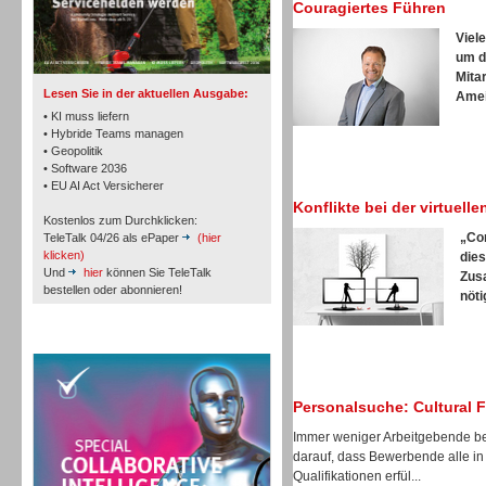
Couragiertes Führen
TK- und ACD-Systeme
Viel
um d
Mita
Lesen Sie in der aktuellen Ausgabe:
Ameis
• KI muss liefern
• Hybride Teams managen
• Geopolitik
Workforce-Management
• Software 2036
• EU AI Act Versicherer
Konflikte bei der virtuel
Kostenlos zum Durchklicken:
„Co
TeleTalk 04/26 als ePaper
(hier
klicken)
dies
Und
hier
können Sie TeleTalk
Zus
bestellen oder abonnieren!
nöti
Personal
TeleTalk Special
Personalsuche: Cultural 
Immer weniger Arbeitgebende be
Personal
darauf, dass Bewerbende alle in
Qualifikationen erfül...