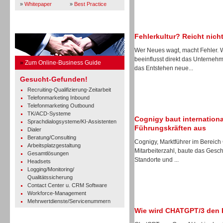
»
Whitepaper
»
Best Practice
Business Guide
Fehlerkultur? Reicht nicht
Wer Neues wagt, macht Fehler.
beeinflusst direkt das Unterne
»
Zum Online-Business Guide
das Entstehen neue...
Gesucht-Gefunden!
Recruiting-Qualifizierung-Zeitarbeit
Telefonmarketing Inbound
Telefonmarketing Outbound
TK/ACD-Systeme
Cognigy baut internation
Sprachdialogsysteme/KI-Assistenten
Führungskräften aus
Dialer
Beratung/Consulting
Cognigy, Marktführer im Bereich
Arbeitsplatzgestaltung
Mitarbeiterzahl, baute das Gesch
Gesamtlösungen
Standorte und ...
Headsets
Logging/Monitoring/
Qualitätssicherung
Contact Center u. CRM Software
Workforce-Management
Mehrwertdienste/Servicenummern
Wie wird CHATGPT/3 den 