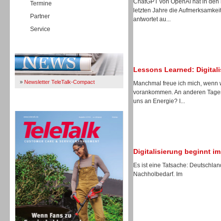
ChatGPT von OpenAI hat in den 
Termine
letzten Jahre die Aufmerksamkeit
Partner
antwortet au...
Service
Immer Up-To-Date
Lessons Learned: Digitali
»
Newsletter TeleTalk-Compact
Manchmal freue ich mich, wenn wi
vorankommen. An anderen Tagen 
uns an Energie? I...
TeleTalk 04/26
Digitalisierung beginnt i
Es ist eine Tatsache: Deutschlan
Nachholbedarf. Im