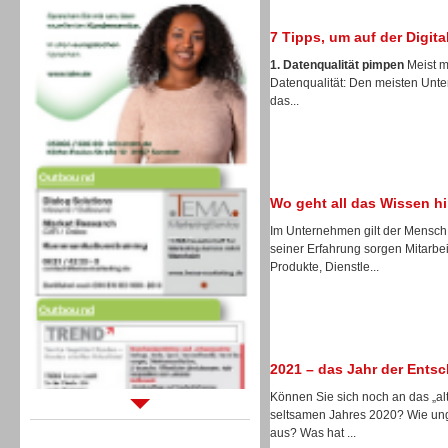
7 Tipps, um auf der Digita
1. Datenqualität pimpen
Meist m
Datenqualität: Den meisten Unte
das...
Outbound
Wo geht all das Wissen h
Im Unternehmen gilt der Mensch 
seiner Erfahrung sorgen Mitarbei
Produkte, Dienstle...
Outbound
2021 – das Jahr der Ents
Können Sie sich noch an das „alt
seltsamen Jahres 2020? Wie ung
Sprachdialogsysteme u. Ki/
aus? Was hat ...
Sprachassistenten