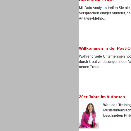
Mit Data Analytics treffen Sie n
Versprechen einiger Anbieter, 
Analyse-Metho...
Sprachdialogsysteme u. Ki/
Sprachassistenten
Willkommen in der Post-C
Während viele Unternehmen noch
durch kreative Lösungen neue Weg
neuen Trend...
Dialer
20er Jahre im Aufbruch
Was das Training
Musterunterbreche
beschrieben Phil
Dialer