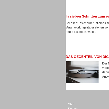
In sieben Schritten zum 
Bei aller Unsicherheit ist eines s
Dialer
Verantwortungsträger stehen v
heute festlegen, welc...
DAS GEGENTEIL VON DIG
Beratung /Consulting
Der T
verl
dann 
Antwo
Beratung /Consulting
Start
Kontakt