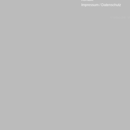
Impressum / Datenschutz
Gesamtlösungen
© telepublic V
Gesamtlösungen