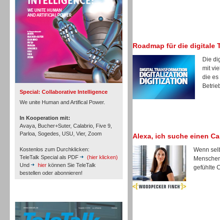
Roadmap für die digitale 
Inbound
Die di
mit vi
die es
Betrie
Special: Collaborative Intelligence
We unite Human and Artifical Power.
In Kooperation mit:
Avaya, Bucher+Suter, Calabrio, Five 9,
Parloa, Sogedes, USU, Vier, Zoom
Alexa, ich suche einen Ca
Kostenlos zum Durchklicken:
Wenn selb
TeleTalk Special als PDF
(hier klicken)
Menschen 
Und
hier
können Sie TeleTalk
gefühlte 
bestellen oder abonnieren!
Inbound
TeleTalk Archiv