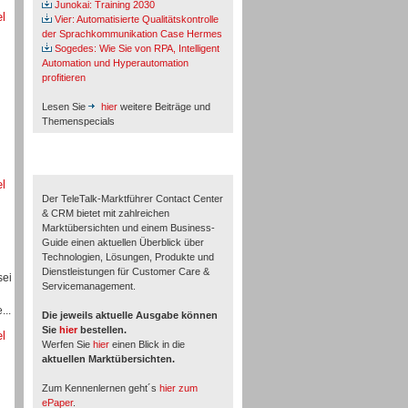
Junokai: Training 2030
el
Vier: Automatisierte Qualitätskontrolle
der Sprachkommunikation Case Hermes
Sogedes: Wie Sie von RPA, Intelligent
Automation und Hyperautomation
profitieren
Lesen Sie
hier
weitere Beiträge und
Themenspecials
TeleTalk-Marktführer 1/2026
el
Der TeleTalk-Marktführer Contact Center
& CRM bietet mit zahlreichen
Marktübersichten und einem Business-
Guide einen aktuellen Überblick über
Technologien, Lösungen, Produkte und
Dienstleistungen für Customer Care &
sei
Servicemanagement.
...
Die jeweils aktuelle Ausgabe können
Sie
hier
bestellen.
el
Werfen Sie
hier
einen Blick in die
aktuellen Marktübersichten.
Zum Kennenlernen geht´s
hier zum
ePaper
.