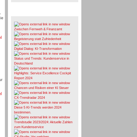
,
Whitepaper & Studien
ie
Zwischen Fernweh & Finanzamt
el
Begeisterung statt Zufriedenheit
Digital Dialog: KI-Transformation
Status und Trends: Kundenservice in
Deutschland
Highlights: Service Excellence Cockpit
Report 2024
ur
Chancen und Risiken einer KI Steuer
el
CX-Trendradar 2024
Diese 5 KI-Trends werden 2024
bestimmen.
Trendstudie 2023/2024: Aktuelle Zahlen
zum Kundenservice
CX-Studie: Vor welchen