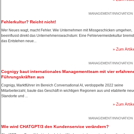
MANAGEMENT/INNOVATION
Fehlerkultur? Reicht nicht!
Wer Neues wagt, macht Fehler. Wie Unternehmen mit Missgeschicken umgehen,
beeinflusst direkt das Unternehmenswachstum: Eine Fehlervermeidekultur bremst
das Entstehen neue...
» Zum Artik
MANAGEMENT/INNOVATION
Cognigy baut internationales Managementteam mit vier erfahren
Führungskräften aus
Cognigy, Marktführer im Bereich Conversational AI, verdoppelte 2022 seine
Mitarbeiterzahl, baute das Geschäft in wichtigen Regionen aus und etablierte neu
Standorte und ...
» Zum Artik
MANAGEMENT/INNOVATION
Wie wird CHATGPT/3 den Kundenservice verändern?