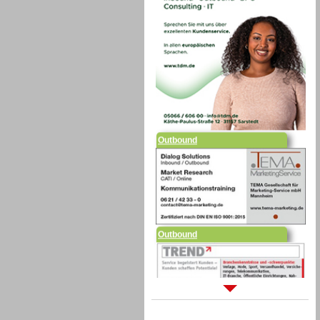
Outbound
Outbound
Sprachdialogsysteme u. Ki/
Sprachassistenten