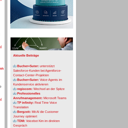
Info-Board
el
Aktuelle Beiträge
Bucher+Suter:
unterstützt
en
Salesforce-Kunden bei Agentforce-
Contact-Center-Projekten
Bucher+Suter:
Voice-Agents im
Kundenservice aktivieren
e
regiocom:
Wechsel an der Spitze
Professionelles
Anrufmanagement:
Microsoft Teams
el
TP infinity:
Real Time Voice
Translation
Bergzeit:
Mit AI die Customer
Journey optimiert
TDM:
Voicebot Kim im direkten
Gespräch