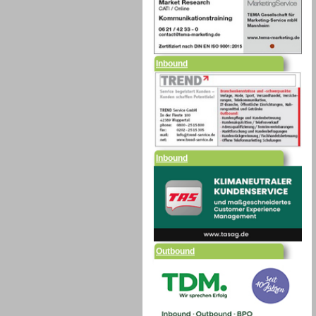
Inbound
Inbound
Outbound