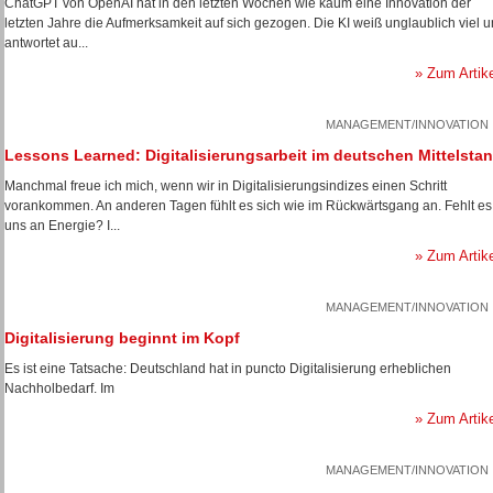
ChatGPT von OpenAI hat in den letzten Wochen wie kaum eine Innovation der
letzten Jahre die Aufmerksamkeit auf sich gezogen. Die KI weiß unglaublich viel 
antwortet au...
» Zum Artik
MANAGEMENT/INNOVATION
Lessons Learned: Digitalisierungsarbeit im deutschen Mittelsta
Manchmal freue ich mich, wenn wir in Digitalisierungsindizes einen Schritt
vorankommen. An anderen Tagen fühlt es sich wie im Rückwärtsgang an. Fehlt es
uns an Energie? I...
» Zum Artik
MANAGEMENT/INNOVATION
Digitalisierung beginnt im Kopf
Es ist eine Tatsache: Deutschland hat in puncto Digitalisierung erheblichen
Nachholbedarf. Im
» Zum Artik
MANAGEMENT/INNOVATION