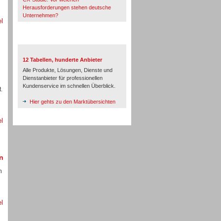
Herausforderungen stehen deutsche
Unternehmen?
el
TeleTalk-Marktübersichten
12 Tabellen, hunderte Anbieter
Alle Produkte, Lösungen, Dienste und
Dienstanbieter für professionellen
Kundenservice im schnellen Überblick.
.
Hier gehts zu den Marktübersichten
el
n
n
el