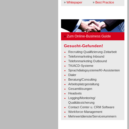
»
Whitepaper
»
Best Practice
Business Guide
»
Zum Online-Business Guide
Gesucht-Gefunden!
Recruiting-Qualifizierung-Zeitarbeit
Telefonmarketing Inbound
Telefonmarketing Outbound
TK/ACD-Systeme
Sprachdialogsysteme/KI-Assistenten
Dialer
Beratung/Consulting
Arbeitsplatzgestaltung
Gesamtlösungen
Headsets
Logging/Monitoring/
Qualitätssicherung
Contact Center u. CRM Software
Workforce-Management
Mehrwertdienste/Servicenummern