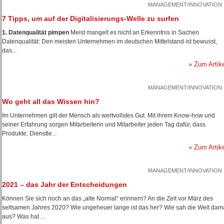
MANAGEMENT/INNOVATION
7 Tipps, um auf der Digitalisierungs-Welle zu surfen
1. Datenqualität pimpen
Meist mangelt es nicht an Erkenntnis in Sachen
Datenqualität: Den meisten Unternehmen im deutschen Mittelstand ist bewusst,
das...
» Zum Artik
MANAGEMENT/INNOVATION
Wo geht all das Wissen hin?
Im Unternehmen gilt der Mensch als wertvollstes Gut. Mit ihrem Know-how und
seiner Erfahrung sorgen Mitarbeiterin und Mitarbeiter jeden Tag dafür, dass
Produkte, Dienstle...
» Zum Artik
MANAGEMENT/INNOVATION
2021 – das Jahr der Entscheidungen
Können Sie sich noch an das „alte Normal“ erinnern? An die Zeit vor März des
seltsamen Jahres 2020? Wie ungeheuer lange ist das her? Wie sah die Welt dam
aus? Was hat ...