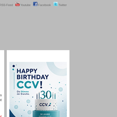
RSS-Feed
Youtube
Facebook
Twitter
om
mt
el