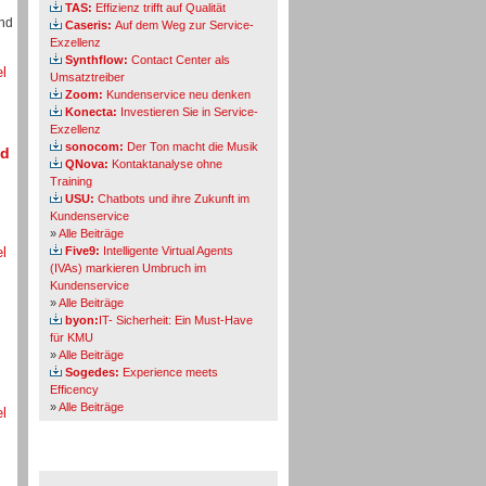
TAS:
Effizienz trifft auf Qualität
und
Caseris:
Auf dem Weg zur Service-
Exzellenz
Synthflow:
Contact Center als
el
Umsatztreiber
Zoom:
Kundenservice neu denken
Konecta:
Investieren Sie in Service-
Exzellenz
sonocom:
Der Ton macht die Musik
nd
QNova:
Kontaktanalyse ohne
Training
USU:
Chatbots und ihre Zukunft im
Kundenservice
»
Alle Beiträge
el
Five9:
Intelligente Virtual Agents
(IVAs) markieren Umbruch im
Kundenservice
»
Alle Beiträge
byon:
IT- Sicherheit: Ein Must-Have
für KMU
»
Alle Beiträge
Sogedes:
Experience meets
Efficency
»
Alle Beiträge
el
Themen-Specials