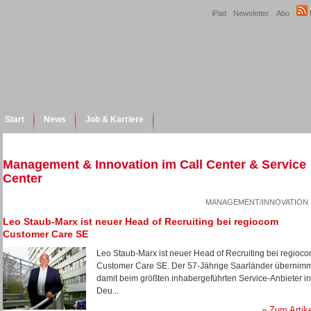
iPad
Newsletter
Abo
Start
News
Job & Karriere
Management & Innovation im Call Center & Service
Center
MANAGEMENT/INNOVATION
Leo Staub-Marx ist neuer Head of Recruiting bei regiocom
Customer Care SE
Leo Staub-Marx ist neuer Head of Recruiting bei regioc
Customer Care SE. Der 57-Jährige Saarländer übernim
damit beim größten inhabergeführten Service-Anbieter in
Deu...
» Zum Artik