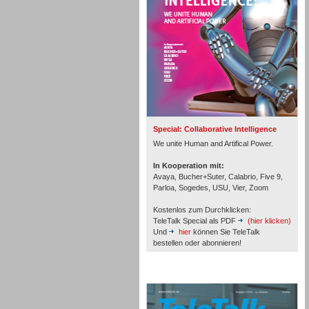
Inbound
Special: Collaborative Intelligence
We unite Human and Artifical Power.
In Kooperation mit:
Avaya, Bucher+Suter, Calabrio, Five 9,
Parloa, Sogedes, USU, Vier, Zoom
Kostenlos zum Durchklicken:
TeleTalk Special als PDF
(hier klicken)
Und
hier
können Sie TeleTalk
bestellen oder abonnieren!
Inbound
TeleTalk Archiv