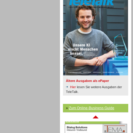
Inbound
Ältere Ausgaben als ePaper
Hier
lesen Sie weitere Ausgaben der
TeleTalk.
»
Zum Online-Business Guide
Inbound