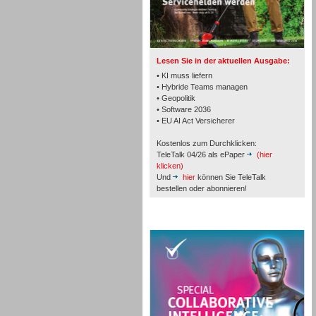
TK- und ACD-Systeme
Lesen Sie in der aktuellen Ausgabe:
• KI muss liefern
• Hybride Teams managen
• Geopolitik
Workforce-Management
• Software 2036
• EU AI Act Versicherer
Kostenlos zum Durchklicken:
TeleTalk 04/26 als ePaper
(hier
klicken)
Und
hier
können Sie TeleTalk
bestellen oder abonnieren!
Personal
TeleTalk Special
Personal