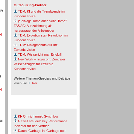
Outsourcing-Partner
iv
TDM: KI und die Trendwende im
Kundenservice
ja-dialog: Home oder nicht Home?
TAS AG: Auszeichnung als
herausragender Arbeitgeber
el
TDM: Evolution statt Revolution im
Kundenservice
TDM: Dialogmanufaktur mit
Zukunftsvision
TDM: Wie spricht man Erfolg?!
New Work – regiocom: Zentraler
Wissenszugriff für effziente
Kundenservice
e
Weitere Themen-Specials und Beiträge
lesen Sie
hier
el
Fachbeiträge & Cases
KI- Omnichannel: Synthflow
en
Gezielt steuern: Key Performance
Indicator für den Vertrieb
Daten: Garbage in, Garbage out!