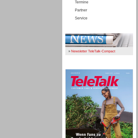
Termine
Partner
Service
Immer Up-To-Date
»
Newsletter TeleTalk-Compact
TeleTalk 04/26