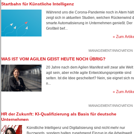
Startbahn für Künstliche Intelligenz
Während uns die Corona-Pandemie noch in Atem hält
zeigt sich in aktuellen Studien, welchen Rückenwind d
smarte Automatisierung in Unternehmen genießt. Der
Großteil bef...
» Zum Artik
MANAGEMENT/INNOVATION
WAS IST VOM AGILEN GEIST HEUTE NOCH ÜBRIG?
20 Jahre nach dem Agilen Manifest will zwar alle Welt
agil sein, aber echte agile Entwicklungsprojekte sind
selten. Ist die Idee gescheitert? Nein, sie eignet sich n
n...
» Zum Artik
MANAGEMENT/INNOVATION
HR der Zukunft: KI-Qualifizierung als Basis für deutsche
Unternehmen
Künstliche Intelligenz und Digitalisierung sind nicht mehr nur
Buzzwords, sondern halten zunehmend Einzug in die Arbeitswelt