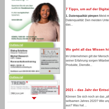
7 Tipps, um auf der Digita
1. Datenqualität pimpen
Meist m
Datenqualität: Den meisten Unte
das...
Outbound
Wo geht all das Wissen h
Im Unternehmen gilt der Mensch 
seiner Erfahrung sorgen Mitarbei
Produkte, Dienstle...
Outbound
2021 – das Jahr der Ents
Können Sie sich noch an das „alt
seltsamen Jahres 2020? Wie ung
Sprachdialogsysteme u. Ki/
aus? Was hat ...
Sprachassistenten