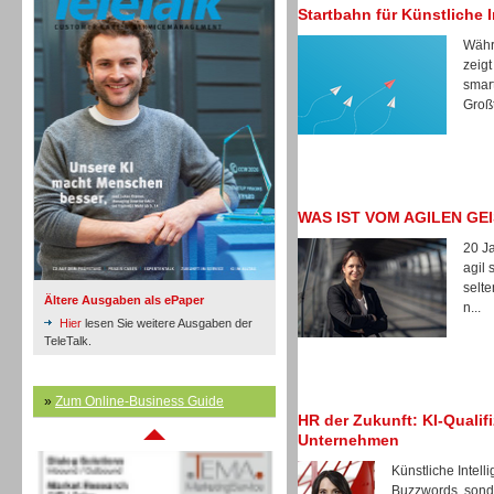
Startbahn für Künstliche I
Währ
zeigt
Inbound
smar
Großt
WAS IST VOM AGILEN GE
20 Ja
agil 
selte
Ältere Ausgaben als ePaper
n...
Hier
lesen Sie weitere Ausgaben der
TeleTalk.
»
Zum Online-Business Guide
Inbound
HR der Zukunft: KI-Qualif
Unternehmen
Künstliche Intell
Buzzwords, sonde