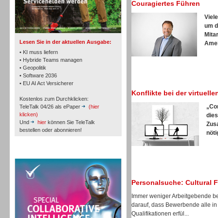
Couragiertes Führen
TK- und ACD-Systeme
Viel
um d
Mita
Lesen Sie in der aktuellen Ausgabe:
Ameis
• KI muss liefern
• Hybride Teams managen
• Geopolitik
Workforce-Management
• Software 2036
• EU AI Act Versicherer
Konflikte bei der virtuel
Kostenlos zum Durchklicken:
„Co
TeleTalk 04/26 als ePaper
(hier
klicken)
dies
Und
hier
können Sie TeleTalk
Zus
bestellen oder abonnieren!
nöti
Personal
TeleTalk Special
Personalsuche: Cultural 
Immer weniger Arbeitgebende be
Personal
darauf, dass Bewerbende alle in
Qualifikationen erfül...