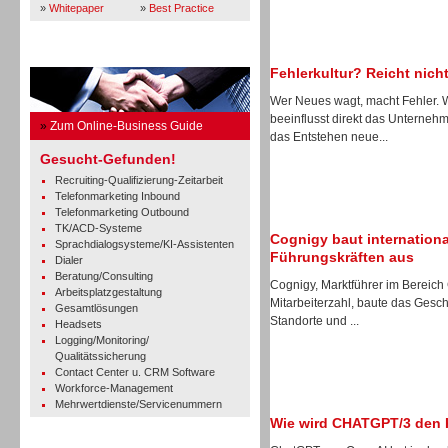
»
Whitepaper
»
Best Practice
Business Guide
Fehlerkultur? Reicht nicht
Wer Neues wagt, macht Fehler.
beeinflusst direkt das Unterne
»
Zum Online-Business Guide
das Entstehen neue...
Gesucht-Gefunden!
Recruiting-Qualifizierung-Zeitarbeit
Telefonmarketing Inbound
Telefonmarketing Outbound
TK/ACD-Systeme
Cognigy baut internation
Sprachdialogsysteme/KI-Assistenten
Führungskräften aus
Dialer
Beratung/Consulting
Cognigy, Marktführer im Bereich
Arbeitsplatzgestaltung
Mitarbeiterzahl, baute das Gesch
Gesamtlösungen
Standorte und ...
Headsets
Logging/Monitoring/
Qualitätssicherung
Contact Center u. CRM Software
Workforce-Management
Mehrwertdienste/Servicenummern
Wie wird CHATGPT/3 den 