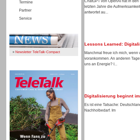
ChatGPT von OpenAI hat in den 
Termine
letzten Jahre die Aufmerksamkeit
Partner
antwortet au...
Service
Immer Up-To-Date
Lessons Learned: Digitali
»
Newsletter TeleTalk-Compact
Manchmal freue ich mich, wenn wi
vorankommen. An anderen Tagen 
uns an Energie? I...
TeleTalk 04/26
Digitalisierung beginnt i
Es ist eine Tatsache: Deutschlan
Nachholbedarf. Im