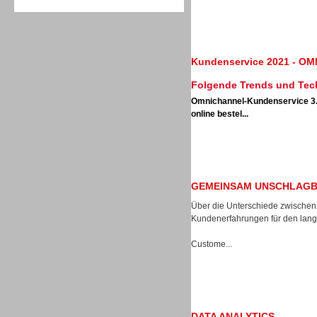
Kundenservice 2021 - 
Folgende Trends und Tech
Sprachdialogsysteme u. Ki/
Sprachassistenten
Omnichannel-Kundenservice 3
online bestel...
GEMEINSAM UNSCHLAGB
Über die Unterschiede zwischen
Kundenerfahrungen für den langf
Custome...
Sprachdialogsysteme u. Ki/
DATA ANALYTICS
Sprachassistenten