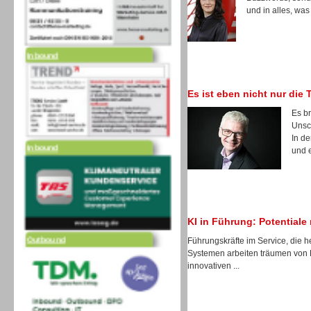
und in alles, was
Inbound
Es ist eben nicht nur die 
Es b
Unsc
Inbound
In de
und e
Outbound
KI in Führung: Potential
Führungskräfte im Service, die h
Systemen arbeiten träumen von 
innovativen ...