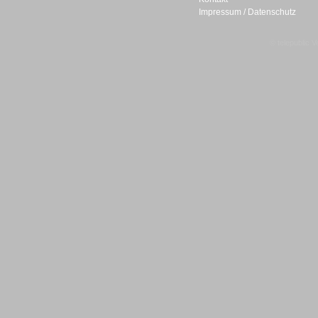
Impressum / Datenschutz
Gesamtlösungen
© telepublic V
Gesamtlösungen