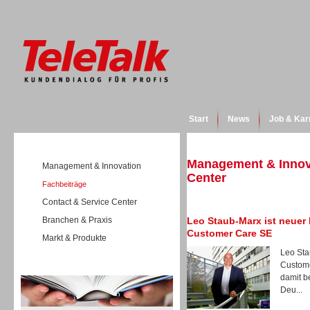
Start
News
Job & Kar
Management & Innova
Management & Innovation
Center
Fachbeiträge
Contact & Service Center
Branchen & Praxis
Leo Staub-Marx ist neuer 
Customer Care SE
Markt & Produkte
Leo Sta
Custome
Wissen
damit b
Deu...