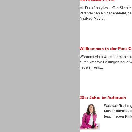
Mit Data Analytics treffen Sie n
Versprechen einiger Anbieter, 
Analyse-Metho...
Sprachdialogsysteme u. Ki/
Sprachassistenten
Willkommen in der Post-C
Während viele Unternehmen noch
durch kreative Lösungen neue Weg
neuen Trend...
Dialer
20er Jahre im Aufbruch
Was das Training
Musterunterbreche
beschrieben Phil
Dialer