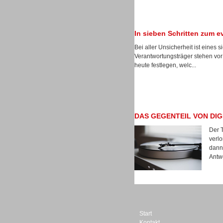
In sieben Schritten zum 
Bei aller Unsicherheit ist eines s
Dialer
Verantwortungsträger stehen v
heute festlegen, welc...
DAS GEGENTEIL VON DIG
Beratung /Consulting
Der T
verl
dann 
Antwo
Beratung /Consulting
Start
Kontakt