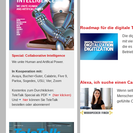
Roadmap für die digitale 
Inbound
Die di
mit vi
die es
Betrie
Special: Collaborative Intelligence
We unite Human and Artifical Power.
In Kooperation mit:
Avaya, Bucher+Suter, Calabrio, Five 9,
Parloa, Sogedes, USU, Vier, Zoom
Alexa, ich suche einen Ca
Kostenlos zum Durchklicken:
Wenn selb
TeleTalk Special als PDF
(hier klicken)
Menschen 
Und
hier
können Sie TeleTalk
gefühlte 
bestellen oder abonnieren!
Inbound
TeleTalk Archiv