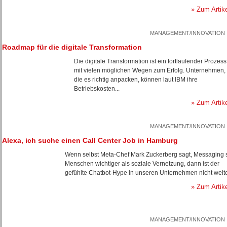
» Zum Artik
MANAGEMENT/INNOVATION
Roadmap für die digitale Transformation
Die digitale Transformation ist ein fortlaufender Prozess
mit vielen möglichen Wegen zum Erfolg. Unternehmen,
die es richtig anpacken, können laut IBM ihre
Betriebskosten...
» Zum Artik
MANAGEMENT/INNOVATION
Alexa, ich suche einen Call Center Job in Hamburg
Wenn selbst Meta-Chef Mark Zuckerberg sagt, Messaging 
Menschen wichtiger als soziale Vernetzung, dann ist der
gefühlte Chatbot-Hype in unseren Unternehmen nicht weite
» Zum Artik
MANAGEMENT/INNOVATION