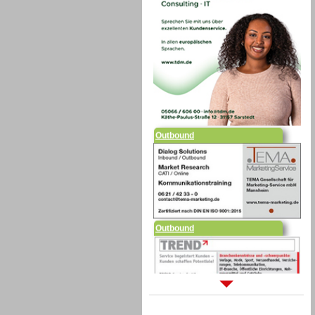
Outbound
Outbound
Sprachdialogsysteme u. Ki/
Sprachassistenten