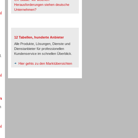
Herausforderungen stehen deutsche
Unternehmen?
el
TeleTalk-Marktübersichten
12 Tabellen, hunderte Anbieter
Alle Produkte, Lösungen, Dienste und
Dienstanbieter für professionellen
Kundenservice im schnellen Überblick.
.
Hier gehts zu den Marktübersichten
el
n
n
el