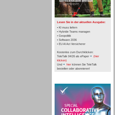
TK- und ACD-Systeme
Lesen Sie in der aktuellen Ausgabe:
• KI muss liefern
• Hybride Teams managen
• Geopolitik
Workforce-Management
• Software 2036
• EU AI Act Versicherer
Kostenlos zum Durchklicken:
TeleTalk 04/26 als ePaper
(hier
klicken)
Und
hier
können Sie TeleTalk
bestellen oder abonnieren!
Personal
TeleTalk Special
Personal