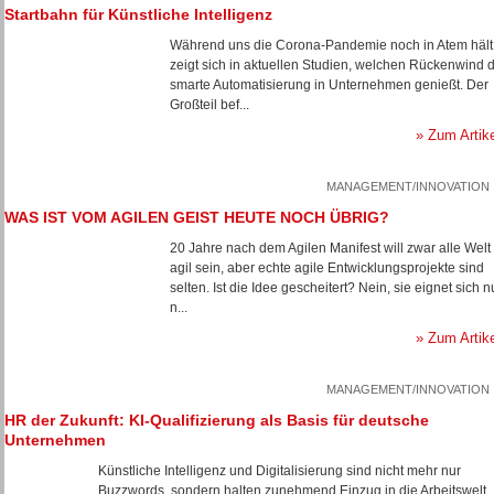
Startbahn für Künstliche Intelligenz
Während uns die Corona-Pandemie noch in Atem hält
zeigt sich in aktuellen Studien, welchen Rückenwind d
smarte Automatisierung in Unternehmen genießt. Der
Großteil bef...
» Zum Artik
MANAGEMENT/INNOVATION
WAS IST VOM AGILEN GEIST HEUTE NOCH ÜBRIG?
20 Jahre nach dem Agilen Manifest will zwar alle Welt
agil sein, aber echte agile Entwicklungsprojekte sind
selten. Ist die Idee gescheitert? Nein, sie eignet sich n
n...
» Zum Artik
MANAGEMENT/INNOVATION
HR der Zukunft: KI-Qualifizierung als Basis für deutsche
Unternehmen
Künstliche Intelligenz und Digitalisierung sind nicht mehr nur
Buzzwords, sondern halten zunehmend Einzug in die Arbeitswelt