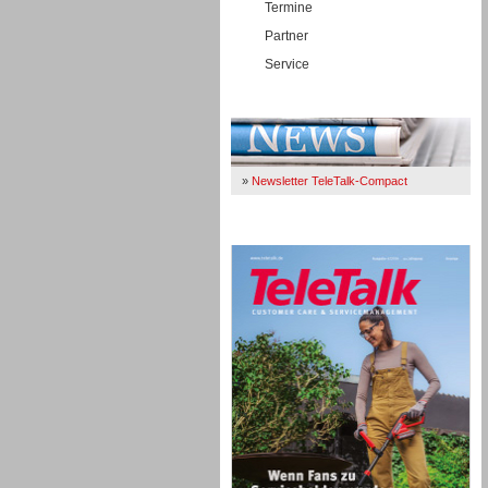
Termine
Partner
Service
Immer Up-To-Date
»
Newsletter TeleTalk-Compact
TeleTalk 04/26