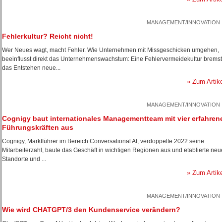
MANAGEMENT/INNOVATION
Fehlerkultur? Reicht nicht!
Wer Neues wagt, macht Fehler. Wie Unternehmen mit Missgeschicken umgehen,
beeinflusst direkt das Unternehmenswachstum: Eine Fehlervermeidekultur bremst
das Entstehen neue...
» Zum Artik
MANAGEMENT/INNOVATION
Cognigy baut internationales Managementteam mit vier erfahren
Führungskräften aus
Cognigy, Marktführer im Bereich Conversational AI, verdoppelte 2022 seine
Mitarbeiterzahl, baute das Geschäft in wichtigen Regionen aus und etablierte neu
Standorte und ...
» Zum Artik
MANAGEMENT/INNOVATION
Wie wird CHATGPT/3 den Kundenservice verändern?