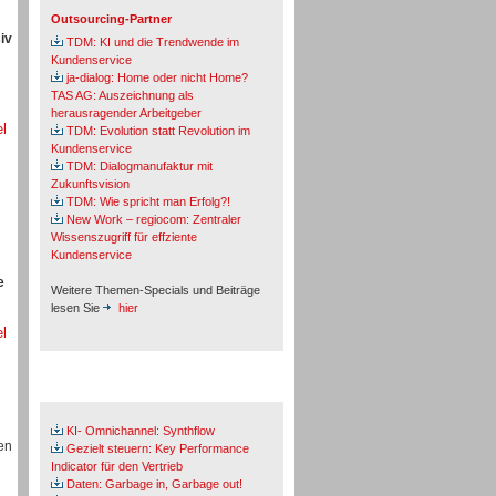
Outsourcing-Partner
iv
TDM: KI und die Trendwende im
Kundenservice
ja-dialog: Home oder nicht Home?
TAS AG: Auszeichnung als
herausragender Arbeitgeber
el
TDM: Evolution statt Revolution im
Kundenservice
TDM: Dialogmanufaktur mit
Zukunftsvision
TDM: Wie spricht man Erfolg?!
New Work – regiocom: Zentraler
Wissenszugriff für effziente
Kundenservice
e
Weitere Themen-Specials und Beiträge
lesen Sie
hier
el
Fachbeiträge & Cases
KI- Omnichannel: Synthflow
en
Gezielt steuern: Key Performance
Indicator für den Vertrieb
Daten: Garbage in, Garbage out!