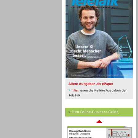
Inbound
Ältere Ausgaben als ePaper
Hier
lesen Sie weitere Ausgaben der
TeleTalk.
»
Zum Online-Business Guide
Inbound