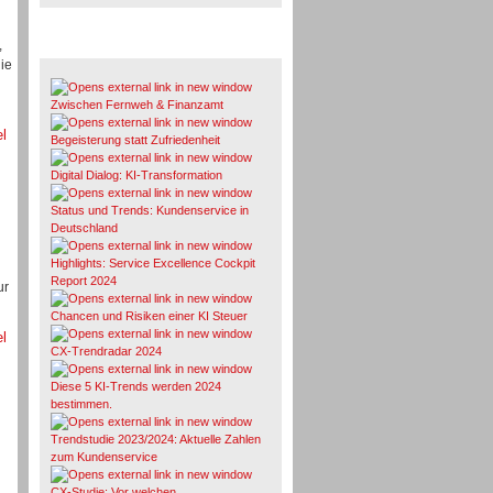
,
Whitepaper & Studien
ie
Zwischen Fernweh & Finanzamt
el
Begeisterung statt Zufriedenheit
Digital Dialog: KI-Transformation
Status und Trends: Kundenservice in
Deutschland
Highlights: Service Excellence Cockpit
Report 2024
ur
Chancen und Risiken einer KI Steuer
el
CX-Trendradar 2024
Diese 5 KI-Trends werden 2024
bestimmen.
Trendstudie 2023/2024: Aktuelle Zahlen
zum Kundenservice
CX-Studie: Vor welchen