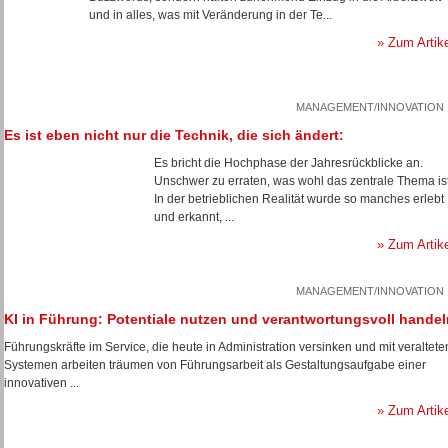
und in alles, was mit Veränderung in der Te...
» Zum Artik
MANAGEMENT/INNOVATION
Es ist eben nicht nur die Technik, die sich ändert:
Es bricht die Hochphase der Jahresrückblicke an.
Unschwer zu erraten, was wohl das zentrale Thema ist
In der betrieblichen Realität wurde so manches erlebt
und erkannt, ...
» Zum Artik
MANAGEMENT/INNOVATION
KI in Führung: Potentiale nutzen und verantwortungsvoll handel
Führungskräfte im Service, die heute in Administration versinken und mit veraltete
Systemen arbeiten träumen von Führungsarbeit als Gestaltungsaufgabe einer
innovativen ...
» Zum Artik