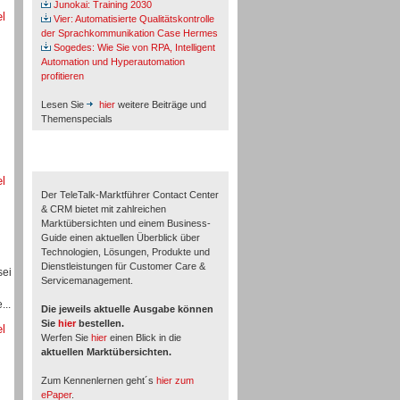
Junokai: Training 2030
el
Vier: Automatisierte Qualitätskontrolle
der Sprachkommunikation Case Hermes
Sogedes: Wie Sie von RPA, Intelligent
Automation und Hyperautomation
profitieren
Lesen Sie
hier
weitere Beiträge und
Themenspecials
TeleTalk-Marktführer 1/2026
el
Der TeleTalk-Marktführer Contact Center
& CRM bietet mit zahlreichen
Marktübersichten und einem Business-
Guide einen aktuellen Überblick über
Technologien, Lösungen, Produkte und
Dienstleistungen für Customer Care &
sei
Servicemanagement.
...
Die jeweils aktuelle Ausgabe können
Sie
hier
bestellen.
el
Werfen Sie
hier
einen Blick in die
aktuellen Marktübersichten.
Zum Kennenlernen geht´s
hier zum
ePaper
.