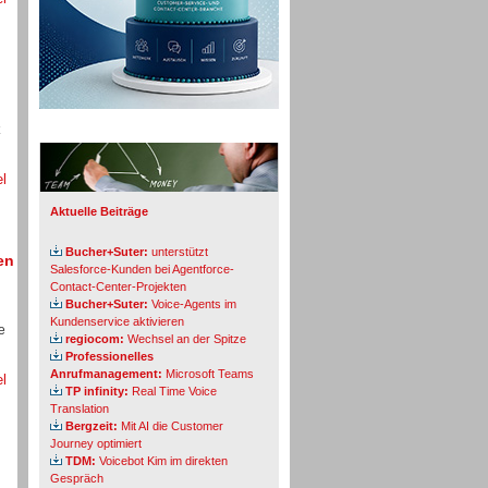
Info-Board
el
Aktuelle Beiträge
Bucher+Suter:
unterstützt
en
Salesforce-Kunden bei Agentforce-
Contact-Center-Projekten
Bucher+Suter:
Voice-Agents im
Kundenservice aktivieren
e
regiocom:
Wechsel an der Spitze
Professionelles
Anrufmanagement:
Microsoft Teams
el
TP infinity:
Real Time Voice
Translation
Bergzeit:
Mit AI die Customer
Journey optimiert
TDM:
Voicebot Kim im direkten
Gespräch