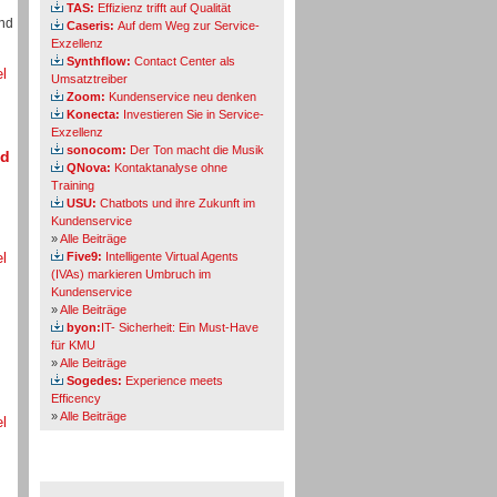
TAS:
Effizienz trifft auf Qualität
und
Caseris:
Auf dem Weg zur Service-
Exzellenz
Synthflow:
Contact Center als
el
Umsatztreiber
Zoom:
Kundenservice neu denken
Konecta:
Investieren Sie in Service-
Exzellenz
sonocom:
Der Ton macht die Musik
nd
QNova:
Kontaktanalyse ohne
Training
USU:
Chatbots und ihre Zukunft im
Kundenservice
»
Alle Beiträge
el
Five9:
Intelligente Virtual Agents
(IVAs) markieren Umbruch im
Kundenservice
»
Alle Beiträge
byon:
IT- Sicherheit: Ein Must-Have
für KMU
»
Alle Beiträge
Sogedes:
Experience meets
Efficency
»
Alle Beiträge
el
Themen-Specials