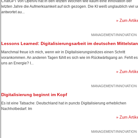
ChatGPT von OpenAI hat in den letzten Wochen wie kaum eine Innovation der
letzten Jahre die Aufmerksamkeit auf sich gezogen. Die KI weiß unglaublich viel 
antwortet au...
» Zum Artik
MANAGEMENT/INNOVATION
Lessons Learned: Digitalisierungsarbeit im deutschen Mittelsta
Manchmal freue ich mich, wenn wir in Digitalisierungsindizes einen Schritt
vorankommen. An anderen Tagen fühlt es sich wie im Rückwärtsgang an. Fehlt es
uns an Energie? I...
» Zum Artik
MANAGEMENT/INNOVATION
Digitalisierung beginnt im Kopf
Es ist eine Tatsache: Deutschland hat in puncto Digitalisierung erheblichen
Nachholbedarf. Im
» Zum Artik
MANAGEMENT/INNOVATION