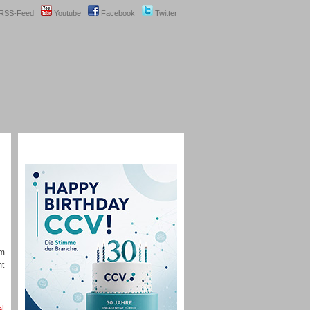
RSS-Feed
Youtube
Facebook
Twitter
om
mt
el