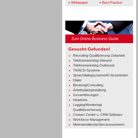
»
Whitepaper
»
Best Practice
Business Guide
»
Zum Online-Business Guide
Gesucht-Gefunden!
Recruiting-Qualifizierung-Zeitarbeit
Telefonmarketing Inbound
Telefonmarketing Outbound
TK/ACD-Systeme
Sprachdialogsysteme/KI-Assistenten
Dialer
Beratung/Consulting
Arbeitsplatzgestaltung
Gesamtlösungen
Headsets
Logging/Monitoring/
Qualitätssicherung
Contact Center u. CRM Software
Workforce-Management
Mehrwertdienste/Servicenummern