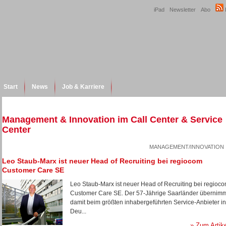
iPad
Newsletter
Abo
Start
News
Job & Karriere
Management & Innovation im Call Center & Service
Center
MANAGEMENT/INNOVATION
Leo Staub-Marx ist neuer Head of Recruiting bei regiocom
Customer Care SE
Leo Staub-Marx ist neuer Head of Recruiting bei regioc
Customer Care SE. Der 57-Jährige Saarländer übernim
damit beim größten inhabergeführten Service-Anbieter in
Deu...
» Zum Artik