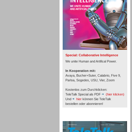
Inbound
Special: Collaborative Intelligence
We unite Human and Artifical Power.
In Kooperation mit:
Avaya, Bucher+Suter, Calabrio, Five 9,
Parloa, Sogedes, USU, Vier, Zoom
Kostenlos zum Durchklicken:
TeleTalk Special als PDF
(hier klicken)
Und
hier
können Sie TeleTalk
bestellen oder abonnieren!
Inbound
TeleTalk Archiv