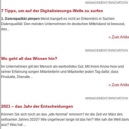
MANAGEMENT/INNOVATION
7 Tipps, um auf der Digitalisierungs-Welle zu surfen
1. Datenqualität pimpen
Meist mangelt es nicht an Erkenntnis in Sachen
Datenqualität: Den meisten Unternehmen im deutschen Mittelstand ist bewusst,
das...
» Zum Artik
MANAGEMENT/INNOVATION
Wo geht all das Wissen hin?
Im Unternehmen gilt der Mensch als wertvollstes Gut. Mit ihrem Know-how und
seiner Erfahrung sorgen Mitarbeiterin und Mitarbeiter jeden Tag dafür, dass
Produkte, Dienstle...
» Zum Artik
MANAGEMENT/INNOVATION
2021 – das Jahr der Entscheidungen
Können Sie sich noch an das „alte Normal“ erinnern? An die Zeit vor März des
seltsamen Jahres 2020? Wie ungeheuer lange ist das her? Wie sah die Welt dam
aus? Was hat ...