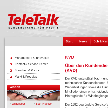
Start
News
Job & Kar
KVD
Management & Innovation
Contact & Service Center
Über den Kundendien
(KVD)
Branchen & Praxis
Markt & Produkte
Der KVD unterstützt Fach- und
technischen Kundendienstes. 
Wissen
Weiterbildungen sowie die Ein
Mitglieder einen entscheidend
Hintergründe für Wissbegierige
»
Whitepaper
»
Best Practice
Der 1982 gegründete Service-V