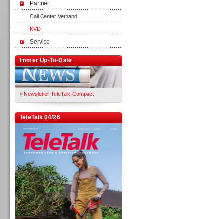
Partner
Call Center Verband
KVD
Service
Immer Up-To-Date
»
Newsletter TeleTalk-Compact
TeleTalk 04/26