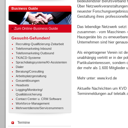
bedeutendster Berufsverband 
Über Netzwerkveranstaltungen,
Business Guide
neuester Forschungsergebnisse 
Gestaltung ihres professionel
Das lebendige Netzwerk setzt 
»
Zum Online-Business Guide
zusammen - vom Maschinen- 
Hausgeräte bis zu erneuerbare
Gesucht-Gefunden!
Unternehmen sind hier genauso
Recruiting-Qualifizierung-Zeitarbeit
Telefonmarketing Inbound
Als eingetragener Verein ist d
Telefonmarketing Outbound
unabhängig vertritt er in der p
TK/ACD-Systeme
Sprachdialogsysteme/KI-Assistenten
Partikularinteressen, sonder
Dialer
der mehr als 1.600 Mitglieder 
Beratung/Consulting
Arbeitsplatzgestaltung
Mehr unter: www.kvd.de
Gesamtlösungen
Headsets
Aktuelle Nachrichten um KVD 
Logging/Monitoring/
Terminmeldungen auf teletalk.
Qualitätssicherung
Contact Center u. CRM Software
Workforce-Management
Mehrwertdienste/Servicenummern
Termine