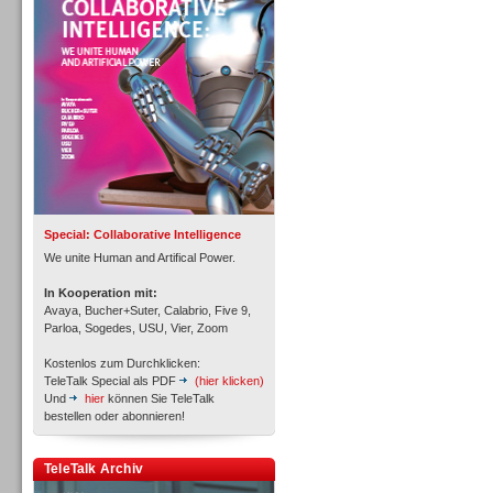
Personal
Inbound
Special: Collaborative Intelligence
We unite Human and Artifical Power.
In Kooperation mit:
Avaya, Bucher+Suter, Calabrio, Five 9,
Parloa, Sogedes, USU, Vier, Zoom
Kostenlos zum Durchklicken:
TeleTalk Special als PDF
(hier klicken)
Und
hier
können Sie TeleTalk
bestellen oder abonnieren!
TeleTalk Archiv
Inbound