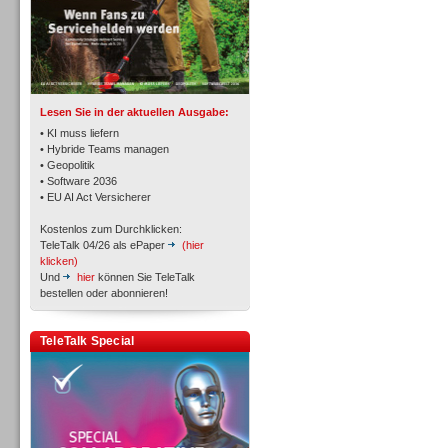
TK- und ACD-Systeme
Lesen Sie in der aktuellen Ausgabe:
• KI muss liefern
• Hybride Teams managen
• Geopolitik
• Software 2036
Workforce-Management
• EU AI Act Versicherer
Kostenlos zum Durchklicken:
TeleTalk 04/26 als ePaper
(hier
klicken)
Und
hier
können Sie TeleTalk
bestellen oder abonnieren!
Personal
TeleTalk Special