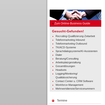
Business Guide
»
Zum Online-Business Guide
Gesucht-Gefunden!
Recruiting-Qualifizierung-Zeitarbeit
Telefonmarketing Inbound
Telefonmarketing Outbound
TK/ACD-Systeme
Sprachdialogsysteme/KI-Assistenten
Dialer
Beratung/Consulting
Arbeitsplatzgestaltung
Gesamtlösungen
Headsets
Logging/Monitoring/
Qualitätssicherung
Contact Center u. CRM Software
Workforce-Management
Mehrwertdienste/Servicenummern
Termine