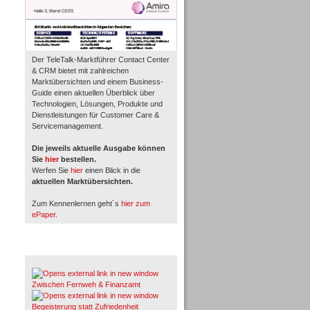
Der TeleTalk-Marktführer Contact Center
& CRM bietet mit zahlreichen
Marktübersichten und einem Business-
Guide einen aktuellen Überblick über
Technologien, Lösungen, Produkte und
Dienstleistungen für Customer Care &
Servicemanagement.
Die jeweils aktuelle Ausgabe können
Sie
hier
bestellen.
Werfen Sie
hier
einen Blick in die
aktuellen Marktübersichten.
Zum Kennenlernen geht´s
hier zum
ePaper
.
Whitepaper & Studien
Zwischen Fernweh & Finanzamt
Begeisterung statt Zufriedenheit