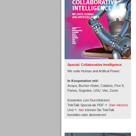
Personal
Inbound
Special: Collaborative Intelligence
We unite Human and Artifical Power.
In Kooperation mit:
Avaya, Bucher+Suter, Calabrio, Five 9,
Parloa, Sogedes, USU, Vier, Zoom
Kostenlos zum Durchklicken:
TeleTalk Special als PDF
(hier klicken)
Und
hier
können Sie TeleTalk
bestellen oder abonnieren!
TeleTalk Archiv
Inbound