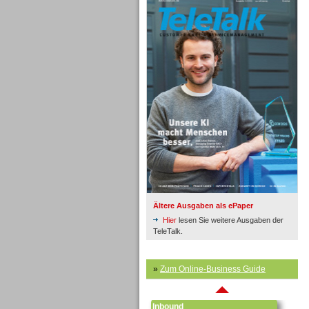
Inbound
Ältere Ausgaben als ePaper
Hier
lesen Sie weitere Ausgaben der
TeleTalk.
»
Zum Online-Business Guide
Inbound