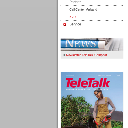
Partner
Call Center Verband
KVD
Service
Immer Up-To-Date
»
Newsletter TeleTalk-Compact
TeleTalk 04/26