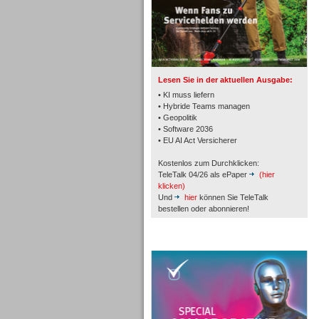
TK- und ACD-Systeme
Lesen Sie in der aktuellen Ausgabe:
• KI muss liefern
• Hybride Teams managen
• Geopolitik
• Software 2036
Workforce-Management
• EU AI Act Versicherer
Kostenlos zum Durchklicken:
TeleTalk 04/26 als ePaper
(hier
klicken)
Und
hier
können Sie TeleTalk
bestellen oder abonnieren!
Personal
TeleTalk Special