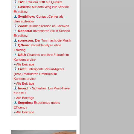
TAS:
Effizienz trifft auf Qualität
Caseris:
Auf dem Weg zur Service-
Exzellenz
Synthflow:
Contact Center als
Umsatztreiber
Zoom:
Kundenservice neu denken
Konecta:
Investieren Sie in Service-
Exzellenz
sonocom:
Der Ton macht die Musik
QNova:
Kontaktanalyse ohne
Training
USU:
Chatbots und ihre Zukunft im
Kundenservice
»
Alle Beiträge
Five9:
Intelligente Virtual Agents
(IVAs) markieren Umbruch im
Kundenservice
»
Alle Beiträge
byon:
IT- Sicherheit: Ein Must-Have
für KMU
»
Alle Beiträge
Sogedes:
Experience meets
Efficency
»
Alle Beiträge
Themen-Specials