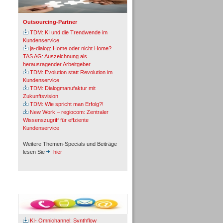
Outsourcing-Partner
TDM: KI und die Trendwende im
Kundenservice
ja-dialog: Home oder nicht Home?
TAS AG: Auszeichnung als
herausragender Arbeitgeber
TDM: Evolution statt Revolution im
Kundenservice
TDM: Dialogmanufaktur mit
Zukunftsvision
TDM: Wie spricht man Erfolg?!
New Work – regiocom: Zentraler
Wissenszugriff für effziente
Kundenservice
Weitere Themen-Specials und Beiträge
lesen Sie
hier
Fachbeiträge & Cases
KI- Omnichannel: Synthflow