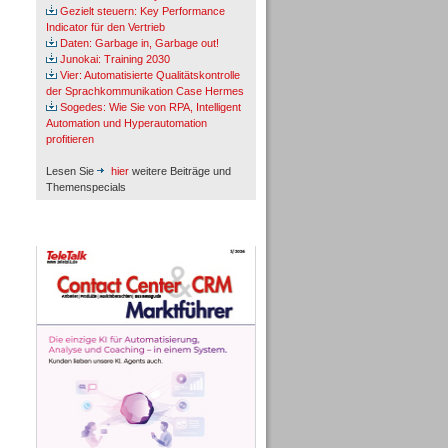
Gezielt steuern: Key Performance
Indicator für den Vertrieb
Daten: Garbage in, Garbage out!
Junokai: Training 2030
Vier: Automatisierte Qualitätskontrolle
der Sprachkommunikation Case Hermes
Sogedes: Wie Sie von RPA, Intelligent
Automation und Hyperautomation
profitieren
Lesen Sie
hier
weitere Beiträge und
Themenspecials
TeleTalk-Marktführer 1/2026