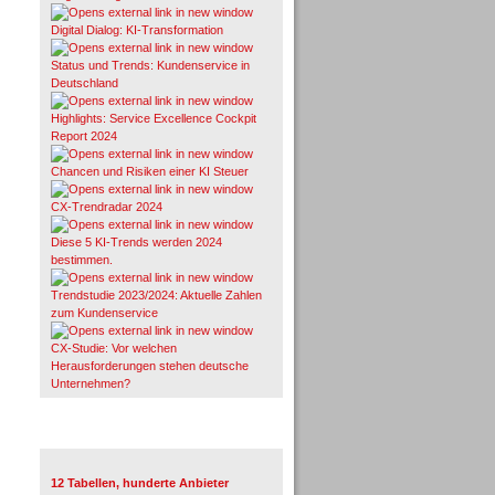
Digital Dialog: KI-Transformation
Status und Trends: Kundenservice in
Deutschland
Highlights: Service Excellence Cockpit
Report 2024
Chancen und Risiken einer KI Steuer
CX-Trendradar 2024
Diese 5 KI-Trends werden 2024
bestimmen.
Trendstudie 2023/2024: Aktuelle Zahlen
zum Kundenservice
CX-Studie: Vor welchen
Herausforderungen stehen deutsche
Unternehmen?
TeleTalk-Marktübersichten
12 Tabellen, hunderte Anbieter