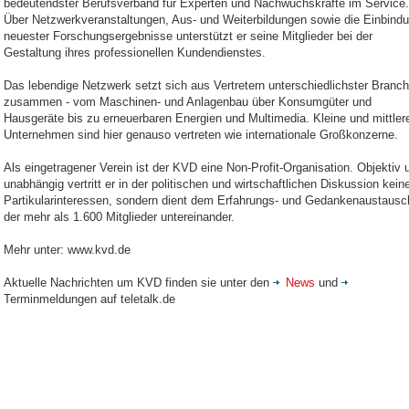
bedeutendster Berufsverband für Experten und Nachwuchskräfte im Service.
Über Netzwerkveranstaltungen, Aus- und Weiterbildungen sowie die Einbind
neuester Forschungsergebnisse unterstützt er seine Mitglieder bei der
Gestaltung ihres professionellen Kundendienstes.
Das lebendige Netzwerk setzt sich aus Vertretern unterschiedlichster Branc
zusammen - vom Maschinen- und Anlagenbau über Konsumgüter und
Hausgeräte bis zu erneuerbaren Energien und Multimedia. Kleine und mittler
Unternehmen sind hier genauso vertreten wie internationale Großkonzerne.
Als eingetragener Verein ist der KVD eine Non-Profit-Organisation. Objektiv 
unabhängig vertritt er in der politischen und wirtschaftlichen Diskussion kein
Partikularinteressen, sondern dient dem Erfahrungs- und Gedankenaustausc
der mehr als 1.600 Mitglieder untereinander.
Mehr unter: www.kvd.de
Aktuelle Nachrichten um KVD finden sie unter den
News
und
Terminmeldungen auf teletalk.de