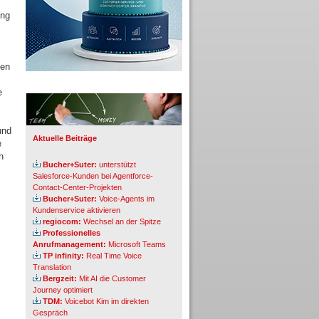
ung
hen
Info-Board
e
und
Aktuelle Beiträge
e
h
Bucher+Suter:
unterstützt
Salesforce-Kunden bei Agentforce-
Contact-Center-Projekten
Bucher+Suter:
Voice-Agents im
Kundenservice aktivieren
regiocom:
Wechsel an der Spitze
Professionelles
Anrufmanagement:
Microsoft Teams
TP infinity:
Real Time Voice
Translation
Bergzeit:
Mit AI die Customer
Journey optimiert
TDM:
Voicebot Kim im direkten
Gespräch