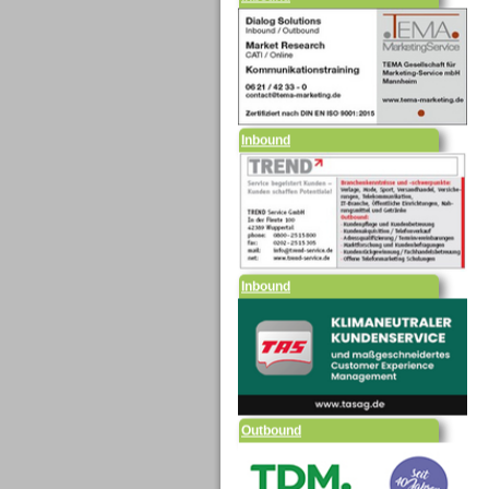
Inbound
Inbound
Outbound