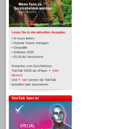
TK- und ACD-Systeme
Lesen Sie in der aktuellen Ausgabe:
• KI muss liefern
• Hybride Teams managen
• Geopolitik
• Software 2036
Workforce-Management
• EU AI Act Versicherer
Kostenlos zum Durchklicken:
TeleTalk 04/26 als ePaper
(hier
klicken)
Und
hier
können Sie TeleTalk
bestellen oder abonnieren!
Personal
TeleTalk Special