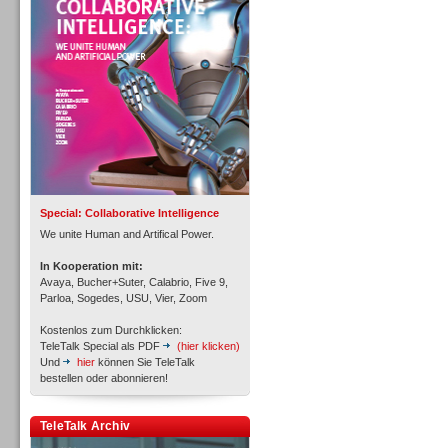
Personal
Inbound
Special: Collaborative Intelligence
We unite Human and Artifical Power.
In Kooperation mit:
Avaya, Bucher+Suter, Calabrio, Five 9,
Parloa, Sogedes, USU, Vier, Zoom
Kostenlos zum Durchklicken:
TeleTalk Special als PDF
(hier klicken)
Und
hier
können Sie TeleTalk
bestellen oder abonnieren!
TeleTalk Archiv
Inbound