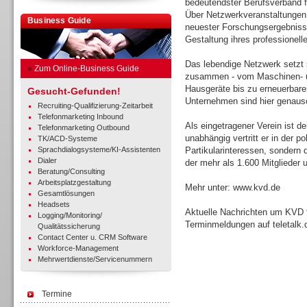
bedeutendster Berufsverband 
Über Netzwerkveranstaltungen,
Business Guide
neuester Forschungsergebnisse 
Gestaltung ihres professionel
Das lebendige Netzwerk setzt 
»
Zum Online-Business Guide
zusammen - vom Maschinen- 
Hausgeräte bis zu erneuerbare
Gesucht-Gefunden!
Unternehmen sind hier genauso
Recruiting-Qualifizierung-Zeitarbeit
Telefonmarketing Inbound
Als eingetragener Verein ist d
Telefonmarketing Outbound
unabhängig vertritt er in der p
TK/ACD-Systeme
Sprachdialogsysteme/KI-Assistenten
Partikularinteressen, sonder
Dialer
der mehr als 1.600 Mitglieder 
Beratung/Consulting
Arbeitsplatzgestaltung
Mehr unter: www.kvd.de
Gesamtlösungen
Headsets
Aktuelle Nachrichten um KVD 
Logging/Monitoring/
Terminmeldungen auf teletalk.
Qualitätssicherung
Contact Center u. CRM Software
Workforce-Management
Mehrwertdienste/Servicenummern
Termine