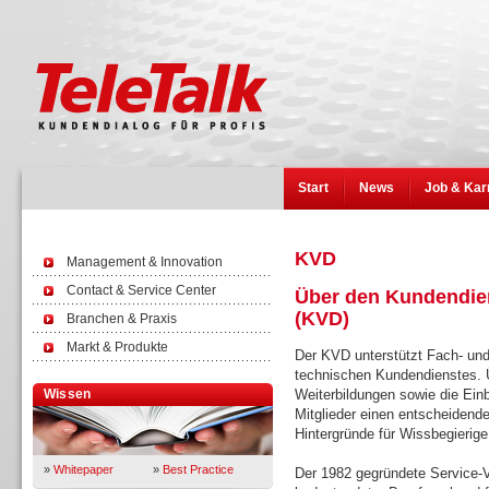
Start
News
Job & Kar
KVD
Management & Innovation
Contact & Service Center
Über den Kundendien
(KVD)
Branchen & Praxis
Markt & Produkte
Der KVD unterstützt Fach- und
technischen Kundendienstes. 
Wissen
Weiterbildungen sowie die Ein
Mitglieder einen entscheidend
Hintergründe für Wissbegierige
»
Whitepaper
»
Best Practice
Der 1982 gegründete Service-V