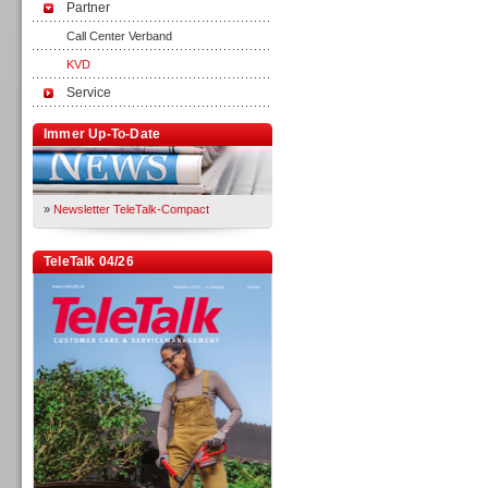
Partner
Call Center Verband
KVD
Service
Immer Up-To-Date
»
Newsletter TeleTalk-Compact
TeleTalk 04/26