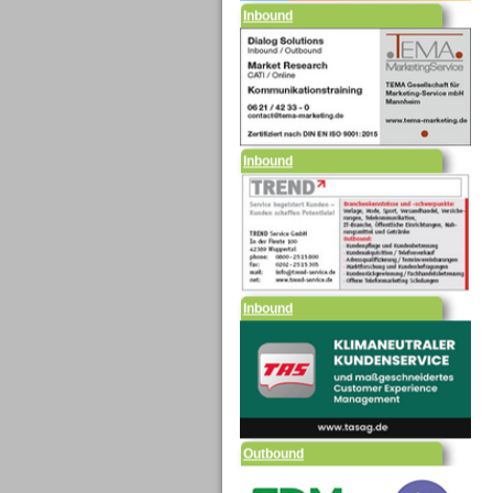
Inbound
Inbound
Outbound