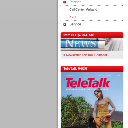
Partner
Call Center Verband
KVD
Service
Immer Up-To-Date
»
Newsletter TeleTalk-Compact
TeleTalk 04/26