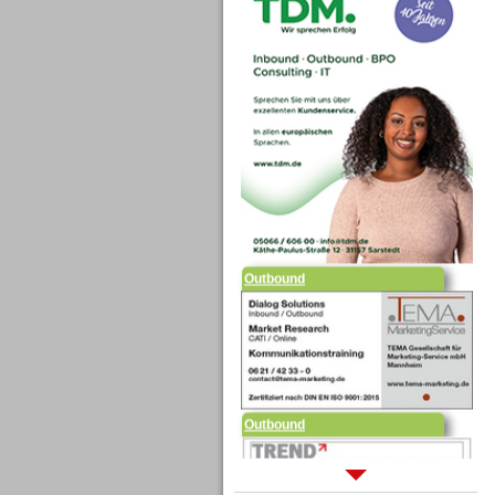
Outbound
Outbound