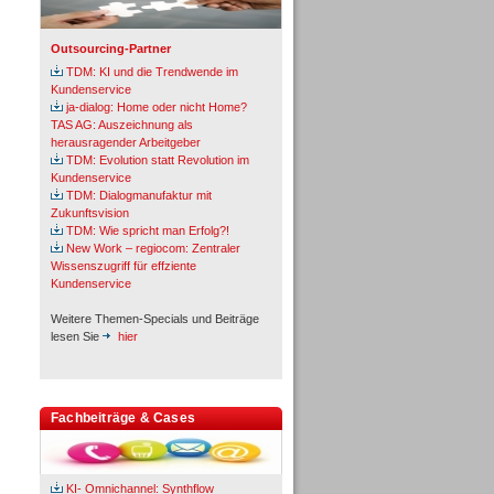
Outsourcing-Partner
TDM: KI und die Trendwende im
Kundenservice
ja-dialog: Home oder nicht Home?
TAS AG: Auszeichnung als
herausragender Arbeitgeber
TDM: Evolution statt Revolution im
Kundenservice
TDM: Dialogmanufaktur mit
Zukunftsvision
TDM: Wie spricht man Erfolg?!
New Work – regiocom: Zentraler
Wissenszugriff für effziente
Kundenservice
Weitere Themen-Specials und Beiträge
lesen Sie
hier
Fachbeiträge & Cases
KI- Omnichannel: Synthflow