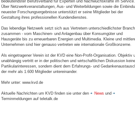
bedeutendster Berufsverband für Experten und Nachwuchskräfte im Service.
Über Netzwerkveranstaltungen, Aus- und Weiterbildungen sowie die Einbind
neuester Forschungsergebnisse unterstützt er seine Mitglieder bei der
Gestaltung ihres professionellen Kundendienstes.
Das lebendige Netzwerk setzt sich aus Vertretern unterschiedlichster Branc
zusammen - vom Maschinen- und Anlagenbau über Konsumgüter und
Hausgeräte bis zu erneuerbaren Energien und Multimedia. Kleine und mittler
Unternehmen sind hier genauso vertreten wie internationale Großkonzerne.
Als eingetragener Verein ist der KVD eine Non-Profit-Organisation. Objektiv 
unabhängig vertritt er in der politischen und wirtschaftlichen Diskussion kein
Partikularinteressen, sondern dient dem Erfahrungs- und Gedankenaustausc
der mehr als 1.600 Mitglieder untereinander.
Mehr unter: www.kvd.de
Aktuelle Nachrichten um KVD finden sie unter den
News
und
Terminmeldungen auf teletalk.de