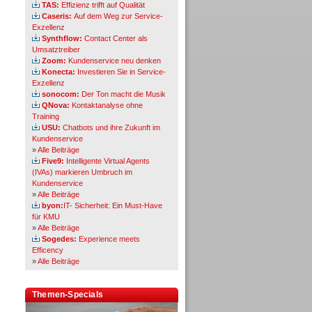
TAS:
Effizienz trifft auf Qualität
Caseris:
Auf dem Weg zur Service-
Exzellenz
Synthflow:
Contact Center als
Umsatztreiber
Zoom:
Kundenservice neu denken
Konecta:
Investieren Sie in Service-
Exzellenz
sonocom:
Der Ton macht die Musik
QNova:
Kontaktanalyse ohne
Training
USU:
Chatbots und ihre Zukunft im
Kundenservice
»
Alle Beiträge
Five9:
Intelligente Virtual Agents
(IVAs) markieren Umbruch im
Kundenservice
»
Alle Beiträge
byon:
IT- Sicherheit: Ein Must-Have
für KMU
»
Alle Beiträge
Sogedes:
Experience meets
Efficency
»
Alle Beiträge
Themen-Specials