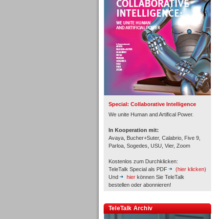
Personal
Inbound
Special: Collaborative Intelligence
We unite Human and Artifical Power.
In Kooperation mit:
Avaya, Bucher+Suter, Calabrio, Five 9,
Parloa, Sogedes, USU, Vier, Zoom
Kostenlos zum Durchklicken:
TeleTalk Special als PDF
(hier klicken)
Und
hier
können Sie TeleTalk
bestellen oder abonnieren!
TeleTalk Archiv
Inbound