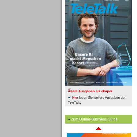
Inbound
Ältere Ausgaben als ePaper
Hier
lesen Sie weitere Ausgaben der
TeleTalk.
»
Zum Online-Business Guide
Inbound