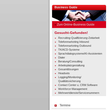
Business Guide
»
Zum Online-Business Guide
Gesucht-Gefunden!
Recruiting-Qualifizierung-Zeitarbeit
Telefonmarketing Inbound
Telefonmarketing Outbound
TK/ACD-Systeme
Sprachdialogsysteme/KI-Assistenten
Dialer
Beratung/Consulting
Arbeitsplatzgestaltung
Gesamtlösungen
Headsets
Logging/Monitoring/
Qualitätssicherung
Contact Center u. CRM Software
Workforce-Management
Mehrwertdienste/Servicenummern
Termine