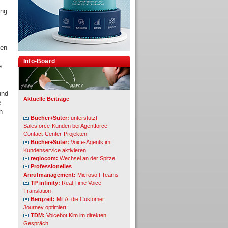
ung
hen
Info-Board
e
und
Aktuelle Beiträge
e
h
Bucher+Suter:
unterstützt
Salesforce-Kunden bei Agentforce-
Contact-Center-Projekten
Bucher+Suter:
Voice-Agents im
Kundenservice aktivieren
regiocom:
Wechsel an der Spitze
Professionelles
Anrufmanagement:
Microsoft Teams
TP infinity:
Real Time Voice
Translation
Bergzeit:
Mit AI die Customer
Journey optimiert
TDM:
Voicebot Kim im direkten
Gespräch