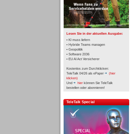
TK- und ACD-Systeme
Lesen Sie in der aktuellen Ausgabe:
• KI muss liefern
• Hybride Teams managen
• Geopolitik
• Software 2036
Workforce-Management
• EU AI Act Versicherer
Kostenlos zum Durchklicken:
TeleTalk 04/26 als ePaper
(hier
klicken)
Und
hier
können Sie TeleTalk
bestellen oder abonnieren!
Personal
TeleTalk Special