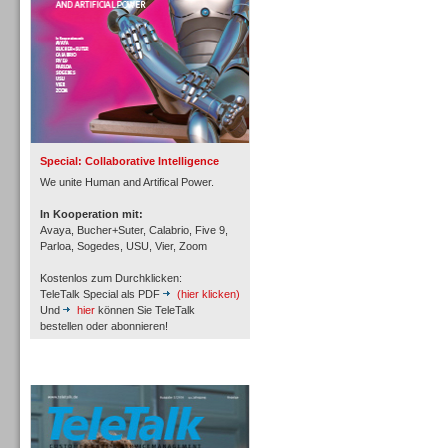
Inbound
Special: Collaborative Intelligence
We unite Human and Artifical Power.
In Kooperation mit:
Avaya, Bucher+Suter, Calabrio, Five 9,
Parloa, Sogedes, USU, Vier, Zoom
Kostenlos zum Durchklicken:
TeleTalk Special als PDF
(hier klicken)
Und
hier
können Sie TeleTalk
bestellen oder abonnieren!
TeleTalk Archiv
Inbound