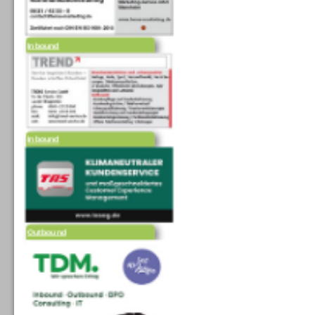
Inbound
Inbound
Outbound