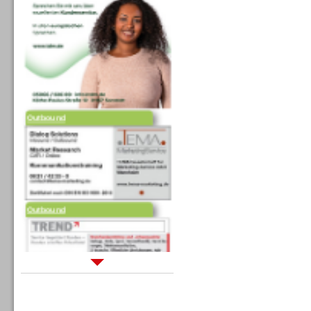
Outbound
Outbound
Sprachdialogsysteme u. Ki/
Sprachassistenten