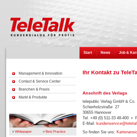
Start
News
Job & Kar
Ihr Kontakt zu TeleT
Management & Innovation
Contact & Service Center
Branchen & Praxis
Anschrift des Verlags
Markt & Produkte
telepublic Verlag GmbH & Co
Schierholzstraße 27
Wissen
30655 Hannover
Tel. +49 (0) 511-33 48-400 • 
E-Mail:
kundenservice@teletal
»
Whitepaper
»
Best Practice
So finden Sie uns:
Kartenansic