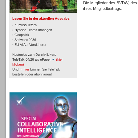
TK- und ACD-Systeme
Die Mitglieder des BVDW, de
ihres Mitgliedbeitrags.
Lesen Sie in der aktuellen Ausgabe:
• KI muss liefern
• Hybride Teams managen
• Geopolitik
• Software 2036
Workforce-Management
• EU AI Act Versicherer
Kostenlos zum Durchklicken:
TeleTalk 04/26 als ePaper
(hier
klicken)
Und
hier
können Sie TeleTalk
bestellen oder abonnieren!
Personal
TeleTalk Special
Personal