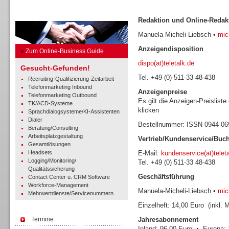
Business Guide
Redaktion und Online-Redak
Manuela Micheli-Liebsch •
mich
Anzeigendisposition
»
Zum Online-Business Guide
dispo(at)teletalk.de
Gesucht-Gefunden!
Tel. +49 (0) 511-33 48-438
Recruiting-Qualifizierung-Zeitarbeit
Telefonmarketing Inbound
Anzeigenpreise
Telefonmarketing Outbound
Es gilt die Anzeigen-Preisliste
TK/ACD-Systeme
klicken
Sprachdialogsysteme/KI-Assistenten
Dialer
Bestellnummer: ISSN 0944-0
Beratung/Consulting
Arbeitsplatzgestaltung
Vertrieb/Kundenservice/Buc
Gesamtlösungen
Headsets
E-Mail:
kundenservice(at)telet
Logging/Monitoring/
Tel. +49 (0) 511-33 48-438
Qualitätssicherung
Geschäftsführung
Contact Center u. CRM Software
Workforce-Management
Manuela-Micheli-Liebsch •
mich
Mehrwertdienste/Servicenummern
Einzelheft: 14,00 Euro (inkl. 
Termine
Jahresabonnement
Inland: 96,00 Euro • Europa: