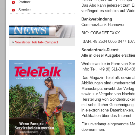
Partner
Das Abo kann jederzeit zum E
Service
verlängert es sich bis auf Wide
Bankverbindung
Immer Up-To-Date
Commerzbank Hannover
BIC: COBADEFFXXX
IBAN: 49 2504 0066 0477 107
»
Newsletter TeleTalk-Compact
Sonderdruck-Dienst
Alle in dieser Ausgabe erschi
TeleTalk 04/26
Werbezwecke in Form von Sond
Info: Tel. +49 (0) 511-33 48-4
Das Magazin TeleTalk sowie al
Abbildungen sind urheberrecht
Manuskripts erwirbt der Verlag
sowie zur Vergabe von Nachdru
Herstellung von Sonderdrucke
mit schriftlicher Genehmigung 
in elektronische Datenbanken
Publikation über das Internet.
Für unverlangt eingesandte Ma
übernommen.