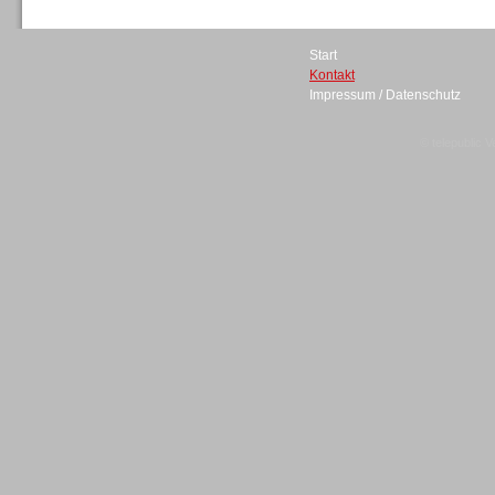
Start
Kontakt
Impressum / Datenschutz
Sprachdialogsysteme u. Ki/
Sprachassistenten
© telepublic V
Sprachdialogsysteme u. Ki/
Sprachassistenten