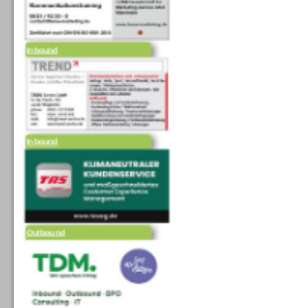
Inbound
Inbound
Outbound