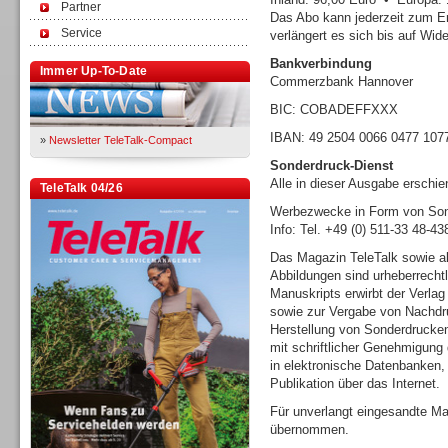
Partner
Das Abo kann jederzeit zum E
Service
verlängert es sich bis auf Wide
Bankverbindung
Immer Up-To-Date
Commerzbank Hannover
BIC: COBADEFFXXX
IBAN: 49 2504 0066 0477 107
»
Newsletter TeleTalk-Compact
Sonderdruck-Dienst
Alle in dieser Ausgabe erschi
TeleTalk 04/26
Werbezwecke in Form von Sond
Info: Tel. +49 (0) 511-33 48-4
Das Magazin TeleTalk sowie al
Abbildungen sind urheberrecht
Manuskripts erwirbt der Verlag
sowie zur Vergabe von Nachdru
Herstellung von Sonderdrucke
mit schriftlicher Genehmigung 
in elektronische Datenbanken
Publikation über das Internet.
Für unverlangt eingesandte Ma
übernommen.