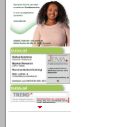
Outbound
Outbound
Sprachdialogsysteme u. Ki/
Sprachassistenten