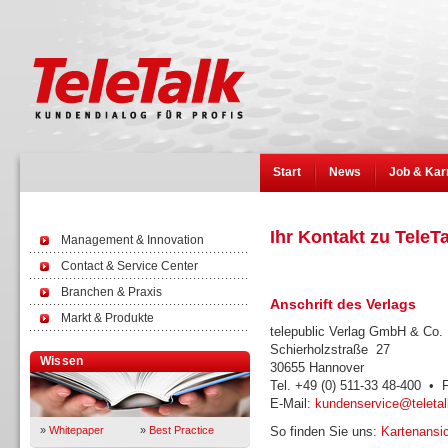
Start
News
Job & Kar
Ihr Kontakt zu TeleT
Management & Innovation
Contact & Service Center
Branchen & Praxis
Anschrift des Verlags
Markt & Produkte
telepublic Verlag GmbH & Co
Schierholzstraße 27
Wissen
30655 Hannover
Tel. +49 (0) 511-33 48-400 • 
E-Mail:
kundenservice@teletal
»
Whitepaper
»
Best Practice
So finden Sie uns:
Kartenansic