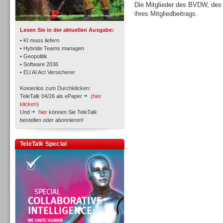
TK- und ACD-Systeme
Die Mitglieder des BVDW, de
ihres Mitgliedbeitrags.
Lesen Sie in der aktuellen Ausgabe:
• KI muss liefern
• Hybride Teams managen
• Geopolitik
• Software 2036
Workforce-Management
• EU AI Act Versicherer
Kostenlos zum Durchklicken:
TeleTalk 04/26 als ePaper
(hier
klicken)
Und
hier
können Sie TeleTalk
bestellen oder abonnieren!
Personal
TeleTalk Special
Personal