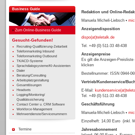
Business Guide
Redaktion und Online-Redak
Manuela Micheli-Liebsch •
mich
Anzeigendisposition
»
Zum Online-Business Guide
dispo(at)teletalk.de
Gesucht-Gefunden!
Tel. +49 (0) 511-33 48-438
Recruiting-Qualifizierung-Zeitarbeit
Telefonmarketing Inbound
Anzeigenpreise
Telefonmarketing Outbound
Es gilt die Anzeigen-Preisliste
TK/ACD-Systeme
klicken
Sprachdialogsysteme/KI-Assistenten
Dialer
Bestellnummer: ISSN 0944-0
Beratung/Consulting
Arbeitsplatzgestaltung
Vertrieb/Kundenservice/Buc
Gesamtlösungen
Headsets
E-Mail:
kundenservice(at)telet
Logging/Monitoring/
Tel. +49 (0) 511-33 48-438
Qualitätssicherung
Geschäftsführung
Contact Center u. CRM Software
Workforce-Management
Manuela-Micheli-Liebsch •
mich
Mehrwertdienste/Servicenummern
Einzelheft: 14,00 Euro (inkl. 
Termine
Jahresabonnement
Inland: 96,00 Euro • Europa: