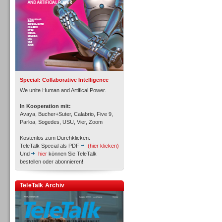
Inbound
Special: Collaborative Intelligence
We unite Human and Artifical Power.
In Kooperation mit:
Avaya, Bucher+Suter, Calabrio, Five 9,
Parloa, Sogedes, USU, Vier, Zoom
Kostenlos zum Durchklicken:
TeleTalk Special als PDF
(hier klicken)
Und
hier
können Sie TeleTalk
bestellen oder abonnieren!
TeleTalk Archiv
Inbound