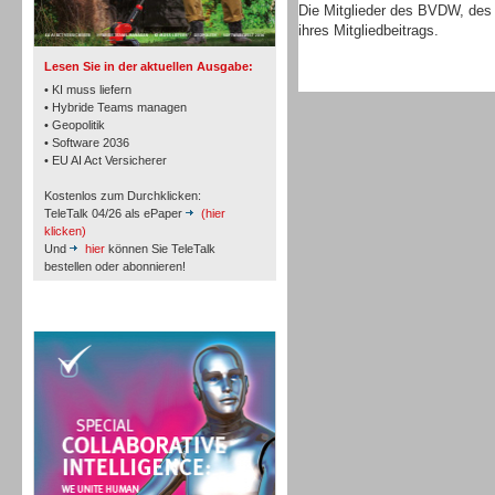
TK- und ACD-Systeme
Die Mitglieder des BVDW, de
ihres Mitgliedbeitrags.
Lesen Sie in der aktuellen Ausgabe:
• KI muss liefern
• Hybride Teams managen
• Geopolitik
• Software 2036
Workforce-Management
• EU AI Act Versicherer
Kostenlos zum Durchklicken:
TeleTalk 04/26 als ePaper
(hier
klicken)
Und
hier
können Sie TeleTalk
bestellen oder abonnieren!
Personal
TeleTalk Special
Personal