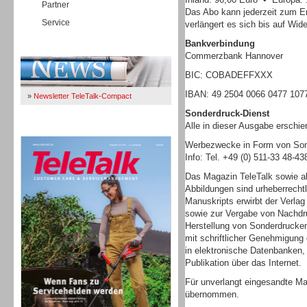
Partner
Das Abo kann jederzeit zum E
Service
verlängert es sich bis auf Wide
Bankverbindung
Immer Up-To-Date
Commerzbank Hannover
BIC: COBADEFFXXX
IBAN: 49 2504 0066 0477 107
»
Newsletter TeleTalk-Compact
Sonderdruck-Dienst
Alle in dieser Ausgabe erschi
TeleTalk 04/26
Werbezwecke in Form von Sond
Info: Tel. +49 (0) 511-33 48-4
Das Magazin TeleTalk sowie al
Abbildungen sind urheberrecht
Manuskripts erwirbt der Verlag
sowie zur Vergabe von Nachdru
Herstellung von Sonderdrucke
mit schriftlicher Genehmigung 
in elektronische Datenbanken
Publikation über das Internet.
Für unverlangt eingesandte Ma
übernommen.