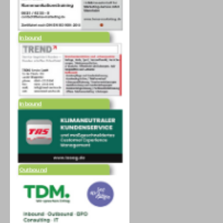
Inbound
Inbound
Outbound