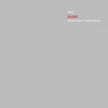
Start
Kontakt
Impressum / Datenschutz
Sprachdialogsysteme u. Ki/
Sprachassistenten
© telepublic V
Sprachdialogsysteme u. Ki/
Sprachassistenten