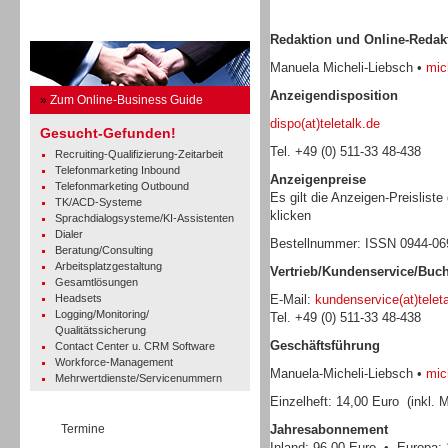
Business Guide
Redaktion und Online-Redak
Manuela Micheli-Liebsch •
mich
Anzeigendisposition
»
Zum Online-Business Guide
dispo(at)teletalk.de
Gesucht-Gefunden!
Tel. +49 (0) 511-33 48-438
Recruiting-Qualifizierung-Zeitarbeit
Telefonmarketing Inbound
Anzeigenpreise
Telefonmarketing Outbound
Es gilt die Anzeigen-Preisliste
TK/ACD-Systeme
klicken
Sprachdialogsysteme/KI-Assistenten
Dialer
Bestellnummer: ISSN 0944-0
Beratung/Consulting
Arbeitsplatzgestaltung
Vertrieb/Kundenservice/Buc
Gesamtlösungen
Headsets
E-Mail:
kundenservice(at)telet
Logging/Monitoring/
Tel. +49 (0) 511-33 48-438
Qualitätssicherung
Geschäftsführung
Contact Center u. CRM Software
Workforce-Management
Manuela-Micheli-Liebsch •
mich
Mehrwertdienste/Servicenummern
Einzelheft: 14,00 Euro (inkl. 
Termine
Jahresabonnement
Inland: 96,00 Euro • Europa: