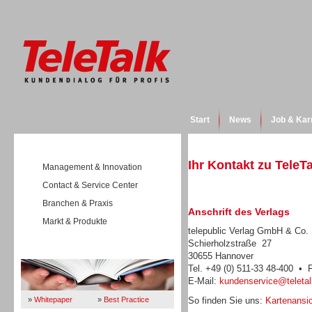
Start
News
Job & Kar
Ihr Kontakt zu TeleT
Management & Innovation
Contact & Service Center
Branchen & Praxis
Anschrift des Verlags
Markt & Produkte
telepublic Verlag GmbH & Co
Schierholzstraße 27
Wissen
30655 Hannover
Tel. +49 (0) 511-33 48-400 • 
E-Mail:
kundenservice@teletal
»
Whitepaper
»
Best Practice
So finden Sie uns:
Kartenansic