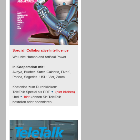
Inbound
Special: Collaborative Intelligence
We unite Human and Artifical Power.
In Kooperation mit:
Avaya, Bucher+Suter, Calabrio, Five 9,
Parloa, Sogedes, USU, Vier, Zoom
Kostenlos zum Durchklicken:
TeleTalk Special als PDF
(hier klicken)
Und
hier
können Sie TeleTalk
bestellen oder abonnieren!
TeleTalk Archiv
Inbound