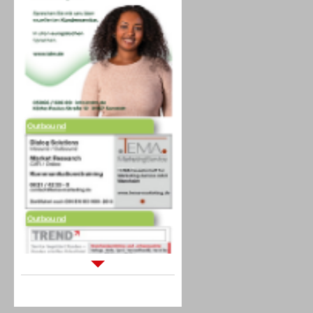
Outbound
Outbound
Sprachdialogsysteme u. Ki/
Sprachassistenten