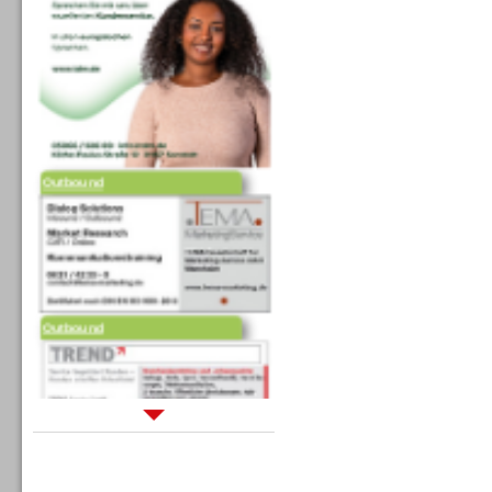
Outbound
Outbound
Sprachdialogsysteme u. Ki/
Sprachassistenten