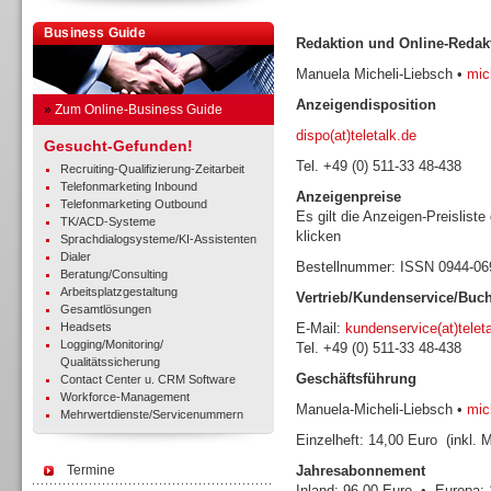
Business Guide
Redaktion und Online-Redak
Manuela Micheli-Liebsch •
mich
Anzeigendisposition
»
Zum Online-Business Guide
dispo(at)teletalk.de
Gesucht-Gefunden!
Tel. +49 (0) 511-33 48-438
Recruiting-Qualifizierung-Zeitarbeit
Telefonmarketing Inbound
Anzeigenpreise
Telefonmarketing Outbound
Es gilt die Anzeigen-Preisliste
TK/ACD-Systeme
klicken
Sprachdialogsysteme/KI-Assistenten
Dialer
Bestellnummer: ISSN 0944-0
Beratung/Consulting
Arbeitsplatzgestaltung
Vertrieb/Kundenservice/Buc
Gesamtlösungen
Headsets
E-Mail:
kundenservice(at)telet
Logging/Monitoring/
Tel. +49 (0) 511-33 48-438
Qualitätssicherung
Geschäftsführung
Contact Center u. CRM Software
Workforce-Management
Manuela-Micheli-Liebsch •
mich
Mehrwertdienste/Servicenummern
Einzelheft: 14,00 Euro (inkl. 
Termine
Jahresabonnement
Inland: 96,00 Euro • Europa: