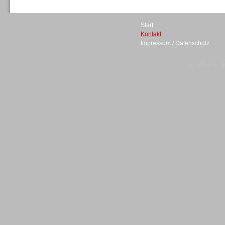
Start
Kontakt
Impressum / Datenschutz
Sprachdialogsysteme u. Ki/
Sprachassistenten
© telepublic V
Sprachdialogsysteme u. Ki/
Sprachassistenten