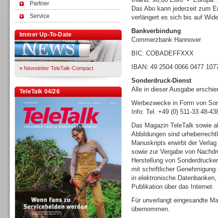
Partner
Das Abo kann jederzeit zum E
Service
verlängert es sich bis auf Wide
Bankverbindung
Immer Up-To-Date
Commerzbank Hannover
BIC: COBADEFFXXX
IBAN: 49 2504 0066 0477 107
»
Newsletter TeleTalk-Compact
Sonderdruck-Dienst
Alle in dieser Ausgabe erschi
TeleTalk 04/26
Werbezwecke in Form von Sond
Info: Tel. +49 (0) 511-33 48-4
Das Magazin TeleTalk sowie al
Abbildungen sind urheberrecht
Manuskripts erwirbt der Verlag
sowie zur Vergabe von Nachdru
Herstellung von Sonderdrucke
mit schriftlicher Genehmigung 
in elektronische Datenbanken
Publikation über das Internet.
Für unverlangt eingesandte Ma
übernommen.