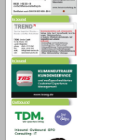
Inbound
Inbound
Outbound