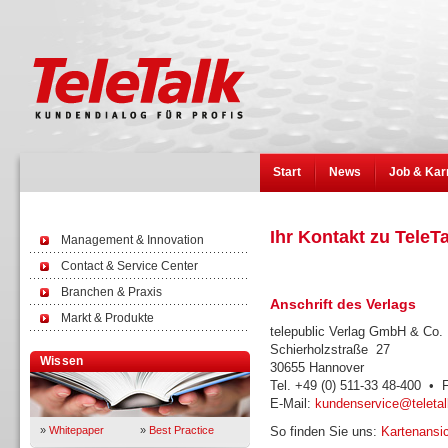
Start
News
Job & Kar
Ihr Kontakt zu TeleT
Management & Innovation
Contact & Service Center
Branchen & Praxis
Anschrift des Verlags
Markt & Produkte
telepublic Verlag GmbH & Co
Schierholzstraße 27
Wissen
30655 Hannover
Tel. +49 (0) 511-33 48-400 • 
E-Mail:
kundenservice@teletal
»
Whitepaper
»
Best Practice
So finden Sie uns:
Kartenansic