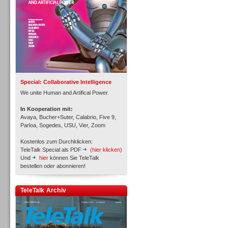
Inbound
Special: Collaborative Intelligence
We unite Human and Artifical Power.
In Kooperation mit:
Avaya, Bucher+Suter, Calabrio, Five 9,
Parloa, Sogedes, USU, Vier, Zoom
Kostenlos zum Durchklicken:
TeleTalk Special als PDF
(hier klicken)
Und
hier
können Sie TeleTalk
bestellen oder abonnieren!
Inbound
TeleTalk Archiv