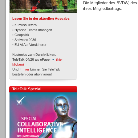
TK- und ACD-Systeme
Die Mitglieder des BVDW, de
ihres Mitgliedbeitrags.
Lesen Sie in der aktuellen Ausgabe:
• KI muss liefern
• Hybride Teams managen
• Geopolitik
• Software 2036
Workforce-Management
• EU AI Act Versicherer
Kostenlos zum Durchklicken:
TeleTalk 04/26 als ePaper
(hier
klicken)
Und
hier
können Sie TeleTalk
bestellen oder abonnieren!
Personal
TeleTalk Special
Personal