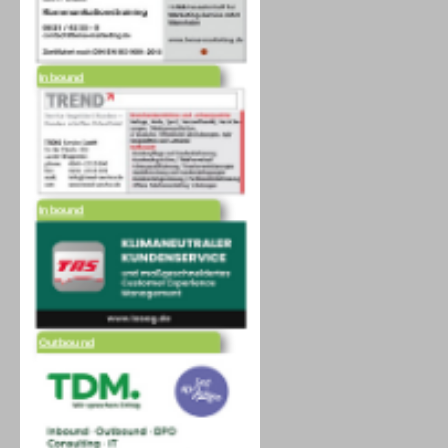
Inbound
Inbound
Outbound