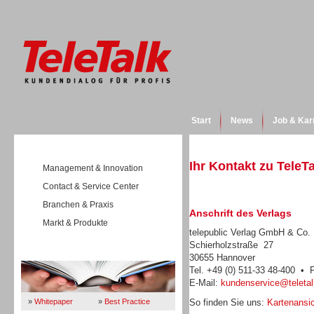
Start
News
Job & Kar
Ihr Kontakt zu TeleT
Management & Innovation
Contact & Service Center
Branchen & Praxis
Anschrift des Verlags
Markt & Produkte
telepublic Verlag GmbH & Co
Schierholzstraße 27
Wissen
30655 Hannover
Tel. +49 (0) 511-33 48-400 • 
E-Mail:
kundenservice@teletal
»
Whitepaper
»
Best Practice
So finden Sie uns:
Kartenansic