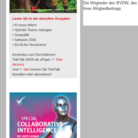
TK- und ACD-Systeme
Die Mitglieder des BVDW, de
ihres Mitgliedbeitrags.
Lesen Sie in der aktuellen Ausgabe:
• KI muss liefern
• Hybride Teams managen
• Geopolitik
• Software 2036
Workforce-Management
• EU AI Act Versicherer
Kostenlos zum Durchklicken:
TeleTalk 04/26 als ePaper
(hier
klicken)
Und
hier
können Sie TeleTalk
bestellen oder abonnieren!
Personal
TeleTalk Special
Personal