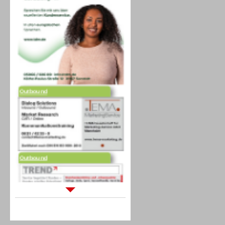
Outbound
Outbound
Sprachdialogsysteme u. Ki/
Sprachassistenten