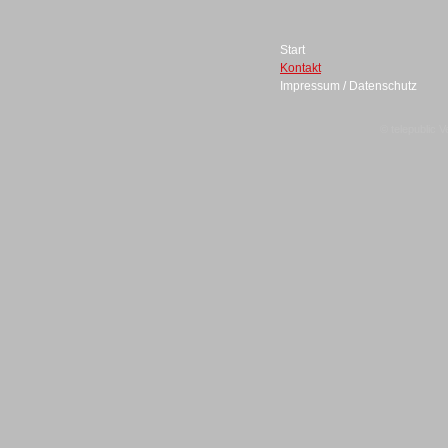
Start
Kontakt
Impressum / Datenschutz
Sprachdialogsysteme u. Ki/
Sprachassistenten
© telepublic V
Sprachdialogsysteme u. Ki/
Sprachassistenten