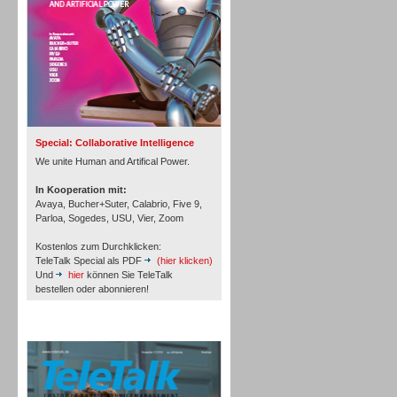
Inbound
Special: Collaborative Intelligence
We unite Human and Artifical Power.
In Kooperation mit:
Avaya, Bucher+Suter, Calabrio, Five 9,
Parloa, Sogedes, USU, Vier, Zoom
Kostenlos zum Durchklicken:
TeleTalk Special als PDF
(hier klicken)
Und
hier
können Sie TeleTalk
bestellen oder abonnieren!
TeleTalk Archiv
Inbound