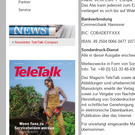
Partner
Das Abo kann jederzeit zum E
Service
verlängert es sich bis auf Wide
Bankverbindung
Immer Up-To-Date
Commerzbank Hannover
BIC: COBADEFFXXX
IBAN: 49 2504 0066 0477 107
»
Newsletter TeleTalk-Compact
Sonderdruck-Dienst
Alle in dieser Ausgabe erschi
TeleTalk 04/26
Werbezwecke in Form von Sond
Info: Tel. +49 (0) 511-33 48-4
Das Magazin TeleTalk sowie al
Abbildungen sind urheberrecht
Manuskripts erwirbt der Verlag
sowie zur Vergabe von Nachdru
Herstellung von Sonderdrucke
mit schriftlicher Genehmigung 
in elektronische Datenbanken
Publikation über das Internet.
Für unverlangt eingesandte Ma
übernommen.