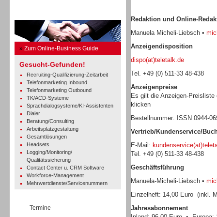
Business Guide
Redaktion und Online-Redak
Manuela Micheli-Liebsch •
mich
Anzeigendisposition
»
Zum Online-Business Guide
dispo(at)teletalk.de
Gesucht-Gefunden!
Tel. +49 (0) 511-33 48-438
Recruiting-Qualifizierung-Zeitarbeit
Telefonmarketing Inbound
Anzeigenpreise
Telefonmarketing Outbound
Es gilt die Anzeigen-Preisliste
TK/ACD-Systeme
klicken
Sprachdialogsysteme/KI-Assistenten
Dialer
Bestellnummer: ISSN 0944-0
Beratung/Consulting
Arbeitsplatzgestaltung
Vertrieb/Kundenservice/Buc
Gesamtlösungen
Headsets
E-Mail:
kundenservice(at)telet
Logging/Monitoring/
Tel. +49 (0) 511-33 48-438
Qualitätssicherung
Geschäftsführung
Contact Center u. CRM Software
Workforce-Management
Manuela-Micheli-Liebsch •
mich
Mehrwertdienste/Servicenummern
Einzelheft: 14,00 Euro (inkl. 
Termine
Jahresabonnement
Inland: 96,00 Euro • Europa: